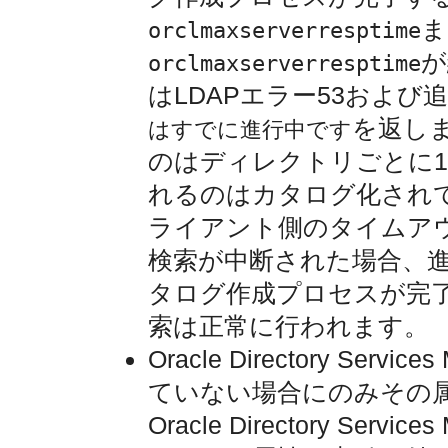
ま
orclmaxserverresptime
が
orclmaxserverresptime
はLDAPエラー53および
を返し
はすでに進行中です
のはディレクトリごとに
れるのはカタログ化され
ライアント側のタイムアウ
検索が中断された場合、
タログ作成プロセスが完
索は正常に行われます。
Oracle Directory Se
ていない場合にのみその
Oracle Directory Se