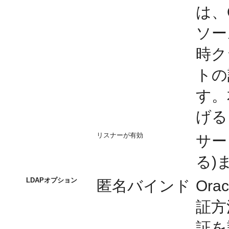
は、O
ソー
時ク
トの
す。
げる
リスナーが有効
サー
る)
LDAPオプション
匿名バインド
Ora
証方
証を