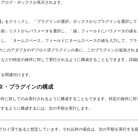
イアログ・ボックスが表示されます。
照」
をクリックし、「プラグインの選択」ボックスからプラグインを選択して
名前」リストからパラメータを選択し、「値」フィールドにパラメータの値を
クし、「ネームスペース」フィールドにネームスペースの値を入力して、プラ
のこのアダプタのデプロイ済プラグインの表に、このプラグインが追加され
」などの特定の操作に対して実行されるように構成することもできます。詳細
タを関連付けます。
タ・プラグインの構成
操作に対してのみ実行されるように構成することもできます。特定の操作に対
行するように構成するには、次の手順を実行します。
プロイ済であると想定しています。それ以外の場合は、次の手順を実行する