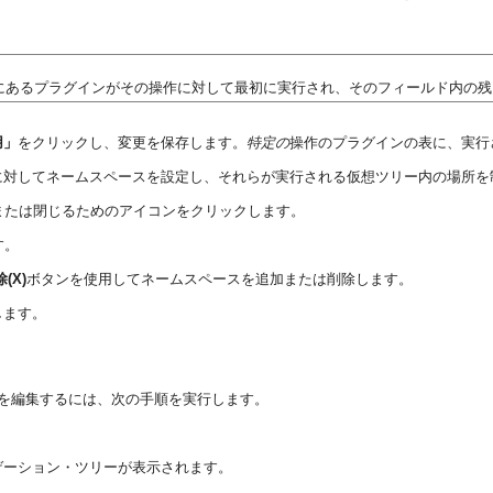
にあるプラグインがその操作に対して最初に実行され、そのフィールド内の残
用」
をクリックし、変更を保存します。
特定の
操作のプラグインの表に、実行
に対してネームスペースを設定し、それらが実行される仮想ツリー内の場所を
または閉じるためのアイコンをクリックします。
す。
(X)
ボタンを使用してネームスペースを追加または削除します。
します。
のプラグインを編集するには、次の手順を実行します。
ゲーション・ツリーが表示されます。