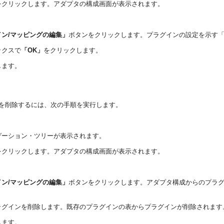
をクリックします。アダプタの構成画面が表示されます。
イン/マッピングの編集」
ボタンをクリックします。プラグインの設定を示す
ックスで
「OK」
をクリックします。
します。
のプラグインを削除するには、次の手順を実行します。
ゲーション・ツリーが表示されます。
をクリックします。アダプタの構成画面が表示されます。
イン/マッピングの編集」
ボタンをクリックします。アダプタ構成からのプラ
ラグインを削除します。既存のプラグインの表からプラグインが削除されます
します。