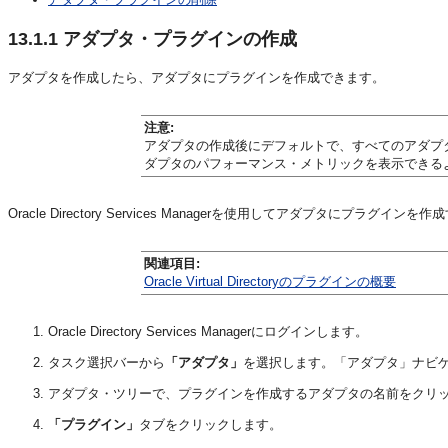
13.1.1
アダプタ・プラグインの作成
アダプタを作成したら、アダプタにプラグインを作成できます。
注意:
アダプタの作成後にデフォルトで、すべてのアダプタにPerforman
ダプタのパフォーマンス・メトリックを表示できる
Oracle Directory Services Managerを使用してアダプタにプラ
関連項目:
Oracle Virtual Directoryのプラグインの概要
Oracle Directory Services Managerにログインします。
タスク選択バーから
「アダプタ」
を選択します。「アダプタ」ナビ
アダプタ・ツリーで、プラグインを作成するアダプタの名前をクリ
「プラグイン」
タブをクリックします。