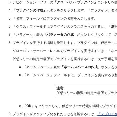
ナビゲーション・ツリーの
「グローバル・プラグイン」
エントリを
「プラグインの作成」
ボタンをクリックします。「プラグイン」ダ
「名前」フィールドにプラグインの名前を入力します。
「クラス」フィールドにプラグインのクラス名を入力するか、
「選
「パラメータ」表の
「パラメータの作成」
ボタンをクリックして「
プラグインを実行する場所を決定します。プラグインは、仮想ディ
グローバル・サーバー・レベルでプラグインを実行するには、「ネ
仮想ツリーの特定の場所でプラグインを実行するには、次の手順を
「ネームスペース」表の
「ネームスペースの作成」
ボタンを
「ネームスペース」フィールドに、プラグインを実行する仮
注意:
仮想ツリーの複数の特定の場所でプラ
「OK」
をクリックして、仮想ツリーの特定の場所でプラグイ
プラグインがアクティブ化されたことを確認するには、
「デプロイ