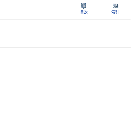
目次
索引