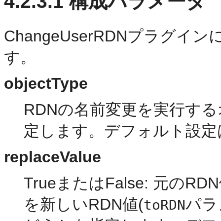
4.2.3.1
構成パラメータ
ChangeUserRDNプラ
す。
objectType
RDNの名前変更を実行す
定します。デフォルト設定はp
replaceValue
TrueまたはFalse: 元のRDN
を新しいRDN値(
パラ
toRDN