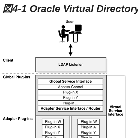
図4-1 Oracle Virtual D