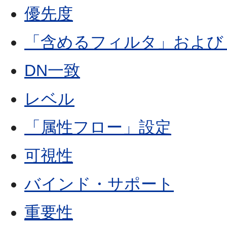
優先度
「含めるフィルタ」および
DN一致
レベル
「属性フロー」設定
可視性
バインド・サポート
重要性