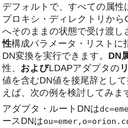
デフォルトで、すべての属性は、Orac
プロキシ・ディレクトリからOracle
へそのままの状態で受け渡しさ
性
構成パラメータ・リストに
DN変換を実行できます。
DN
性、
および
LDAPアダプタの
値を含むDN値を接尾辞とし
えば、次の例を検討してみま
アダプタ・ルートDNは
dc=em
ースDNは
ou=emer,o=orion.c