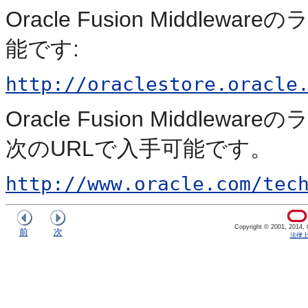
Oracle Fusion Middl
能です:
http://oraclestore.oracle
Oracle Fusion Middl
次のURLで入手可能です。
http://www.oracle.com/tec
Copyright © 2001, 2014, Or
前
次
法律