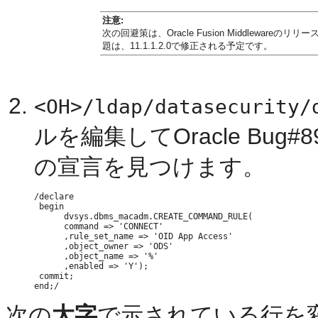
注意:
次の回避策は、Oracle Fusion Middlewareの
題は、11.1.1.2.0で修正される予定です。
<OH>/ldap/datasecurity/
ルを編集してOracle Bug
の宣言を見つけます。
/declare

 begin

      dvsys.dbms_macadm.CREATE_COMMAND_RULE(

      command => 'CONNECT'

      ,rule_set_name => 'OID App Access'

      ,object_owner => 'ODS'

      ,object_name => '%'

      ,enabled => 'Y');

 commit;

次の
太字
で示されている行を