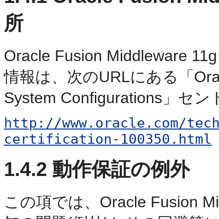
所
Oracle Fusion Middlewa
情報は、次のURLにある「Oracle Fu
System Configuratio
http://www.oracle.com/tec
certification-100350.html
1.4.2
動作保証の例外
この項では、Oracle Fusion 