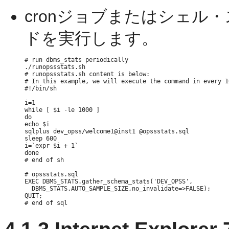
cronジョブまたはシェル
ドを実行します。
# run dbms_stats periodically

./runopssstats.sh

# runopssstats.sh content is below:

# In this example, we will execute the command in every 10
#!/bin/sh

i=1

while [ $i -le 1000 ]

do

echo $i

sqlplus dev_opss/welcome1@inst1 @opssstats.sql

sleep 600

i=`expr $i + 1`

done

# end of sh

# opssstats.sql

EXEC DBMS_STATS.gather_schema_stats('DEV_OPSS',

  DBMS_STATS.AUTO_SAMPLE_SIZE,no_invalidate=>FALSE);

QUIT;
