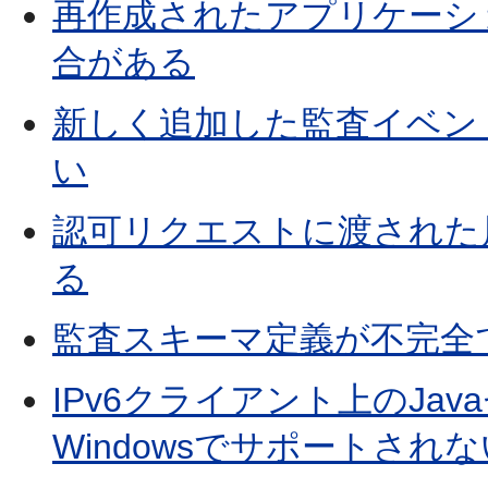
再作成されたアプリケーシ
合がある
新しく追加した監査イベントをEn
い
認可リクエストに渡された
る
監査スキーマ定義が不完全
IPv6クライアント上のJa
Windowsでサポートされな