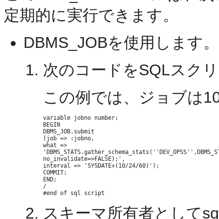
定期的に実行できます。
DBMS_JOBを使用します。
次のコードをSQLスク
この例では、ジョブは1
variable jobno number;

BEGIN

DBMS_JOB.submit

(job => :jobno,

what =>

'DBMS_STATS.gather_schema_stats(''DEV_OPSS'',DBMS_ST
no_invalidate=>FALSE);',

interval => 'SYSDATE+(10/24/60)');

COMMIT;

END;

/

スキーマ所有者としてsq