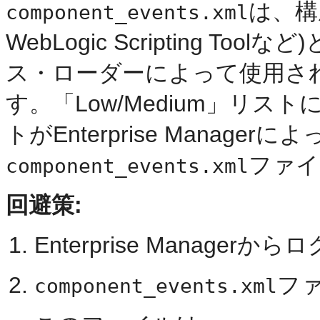
は、構成
component_events.xml
WebLogic Scripting 
ス・ローダーによって使用さ
す。「Low/Medium」リ
トがEnterprise Mana
ファイ
component_events.xml
回避策:
Enterprise Manage
フ
component_events.xml