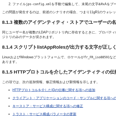
ファイル
を手動で編集して、末尾の文字&#xAをブ
jps-config.xml
この問題が発生するのは、前述のシナリオの場合、つまり11gR1のウォレット
8.1.3
複数のアイデンティティ・ストアでユーザーの名
同じユーザー名が複数のLDAPリポジトリ内に存在するときに、プロパティ
ジトリのみのデータが戻されます。
8.1.4
スクリプトlistAppRolesが出力する文字が正し
LinuxおよびWindowsプラットフォームで、ロケールが
など
fr_FR_iso88591
あります。
8.1.5
HTTPプロトコルを介したアイデンティティの伝
この項では、次の追加情報、修正情報および新情報を示します。
HTTPプロトコルを介したIDの伝播に関する項への追加
クライアント・アプリケーションのコード・サンプルに関する項へ
キーストア・サービス構成に関する項への修正
トラスト・サービス構成パラメータの更新