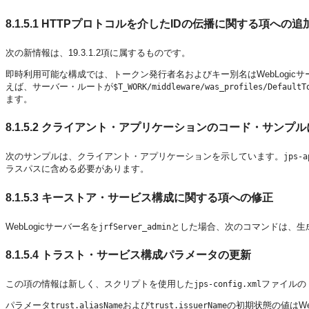
8.1.5.1
HTTPプロトコルを介したIDの伝播に関する項への追
次の新情報は、19.3.1.2項に属するものです。
即時利用可能な構成では、トークン発行者名およびキー別名はWebLogicサ
えば、サーバー・ルートが
$T_WORK/middleware/was_profiles/DefaultT
ます。
8.1.5.2
クライアント・アプリケーションのコード・サンプル
次のサンプルは、クライアント・アプリケーションを示しています。
jps-a
ラスパスに含める必要があります。
8.1.5.3
キーストア・サービス構成に関する項への修正
WebLogicサーバー名を
とした場合、次のコマンドは、生
jrfServer_admin
8.1.5.4
トラスト・サービス構成パラメータの更新
この項の情報は新しく、スクリプトを使用した
ファイルの
jps-config.xml
パラメータ
および
の初期状態の値はW
trust.aliasName
trust.issuerName