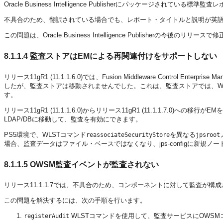
Oracle Business Intelligence Publisherにパッケージされ
不具合のため、翻訳されている場合でも、レポート・タイトルと説明が英
この問題は、Oracle Business Intelligence Publisherの今後のリリ
8.1.1.4
監査ストアはEMによる再関連付けをサポートしない
リリース11gR1 (11.1.1.6.0)では、Fusion Middleware Con
したが、監査ストアは移動されませんでした。これは、監査ストアでは、W
す。
リリース11gR1 (11.1.1.6.0)からリリース11gR1 (11.1.
LDAP/DBに移動して、監査を有効にできます。
PS5環境で、WLSTコマンド
を異なる
reassociateSecurityStore
jpsroot
場合、監査データはファイル・ベースではなくなり、jps-configに新規ノ
8.1.1.5
OWSM監査イベントが監査されない
リリース11.1.1.7では、不具合のため、コンポーネントに対して監査が構成された
この問題を解決するには、次の手順を行います。
WLSTコマンドを使用して、監査サービスにOWSMコ
registerAudit