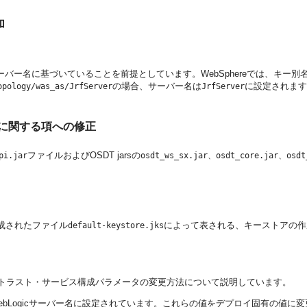
加
ーバー名に基づいていることを前提としています。WebSphereでは、キー別
の場合、サーバー名は
に設定されます
opology/was_as/JrfServer
JrfServer
に関する項への修正
ファイルおよびOSDT jarsの
pi.jar
osdt_ws_sx.jar、osdt_core.jar、osdt
成されたファイル
によって表される、キーストアの作
default-keystore.jks
トラスト・サービス構成パラメータの変更方法について説明しています。
ebLogicサーバー名に設定されています。これらの値をデプロイ固有の値