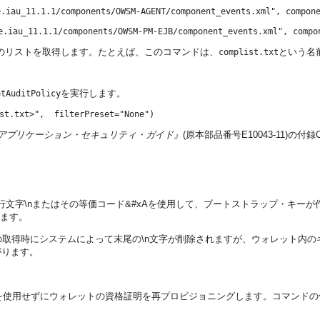
e.iau_11.1.1/components/OWSM-AGENT/component_events.xml", compon
e.iau_11.1.1/components/OWSM-PM-EJB/component_events.xml", compo
トのリストを取得します。たとえば、このコマンドは、
という名
complist.txt
を実行します。
etAuditPolicy
ddlewareアプリケーション・セキュリティ・ガイド』
(原本部品番号E10043-11)の付録
新規行文字\nまたはその等価コード&#xAを使用して、ブートストラップ・キー
れます。
キーの取得時にシステムによって末尾の\n文字が削除されますが、ウォレット
がります。
nを使用せずにウォレットの資格証明を再プロビジョニングします。コマンドの