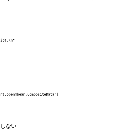
ipt.\n"

nt.openmbean.CompositeData"]

在しない