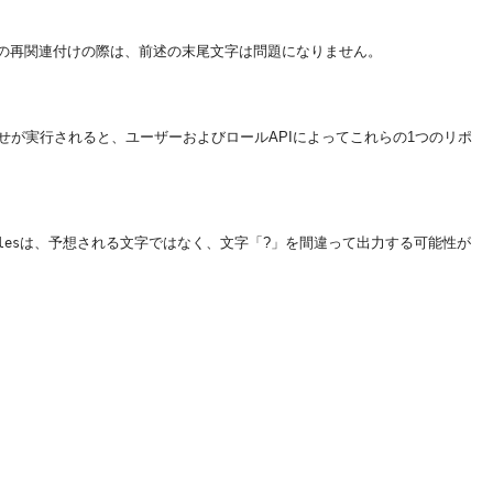
環境での再関連付けの際は、前述の末尾文字は問題になりません。
せが実行されると、ユーザーおよびロールAPIによってこれらの1つのリポ
は、予想される文字ではなく、文字「?」を間違って出力する可能性が
les