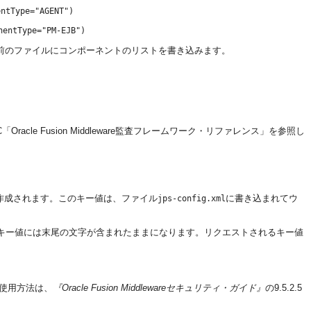
entType="AGENT")
nentType="PM-EJB")
前のファイルにコンポーネントのリストを書き込みます。
C「Oracle Fusion Middleware監査フレームワーク・リファレンス」を参照し
が作成されます。このキー値は、ファイル
に書き込まれてウ
jps-config.xml
内のキー値には末尾の文字が含まれたままになります。リクエストされるキー値
使用方法は、
『Oracle Fusion Middlewareセキュリティ・ガイド』
の9.5.2.5