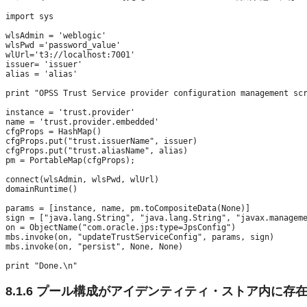
import sys

wlsAdmin = 'weblogic'

wlsPwd ='password_value'

wlUrl='t3://localhost:7001'

issuer= 'issuer'

alias = 'alias'

print "OPSS Trust Service provider configuration management scr
instance = 'trust.provider'

name = 'trust.provider.embedded'

cfgProps = HashMap()

cfgProps.put("trust.issuerName", issuer)

cfgProps.put("trust.aliasName", alias)

pm = PortableMap(cfgProps);

connect(wlsAdmin, wlsPwd, wlUrl)

domainRuntime()

params = [instance, name, pm.toCompositeData(None)]

sign = ["java.lang.String", "java.lang.String", "javax.manageme
on = ObjectName("com.oracle.jps:type=JpsConfig")

mbs.invoke(on, "updateTrustServiceConfig", params, sign)

mbs.invoke(on, "persist", None, None)

8.1.6
プール構成がアイデンティティ・ストア内に存