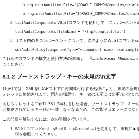
r
egisterAudit(xmlFile="$ORACLE_COMMON/modules/oracl
registerAudit(xmlFile="$ORACLE_COMMON/modules/oracl
WLSTコマンドを使用して、コンポーネン
listAuditComponents
リスト内の各コンポーネントについて、次のようにWLSTコマンド
s
これらのコマンドの構文と使用方法の詳細は、
『Oracle Fusion Mi
てください。
8.1.2
ブートストラップ・キーの末尾の\n文字
11gR1では、XMLをLDAPストアに再関連付けする処理により、末尾の
ォレットに格納されます。両方の場所で、キー値の末尾には文字\nが含ま
同じウォレットを11gR1 PS1で再利用した場合、ブートストラップ・
と格納されているキー値が一致しなくなるため、この状況はエラーにつな
この問題を解決するには、次の手順を行います。
WLSTコマンド
を使用して、末尾に\
modifyBootStrapCredential
項を参照してください。