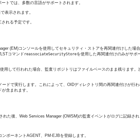
ている標準監査レポートでは、多数の言語がサポートされます。
語で表示されます。
ースで修正される予定です。
trol Enterprise Manager (EM)コンソールを使用してセキュリティ・スト
LSTコマンド
を使用した再関連付けのみがサポ
reassociateSecurityStore
1.7.0)への移行がEMを使用して行われた場合、監査リポジトリはファイルベースのま
ノードで実行します。これによって、OIDディレクトリ間の再関連付けが行
ードが含まれます。
後、Web Services Manager (OWSM)の監査イベントがログに記録さ
ンポーネントAGENT、PM-EJBを登録します。