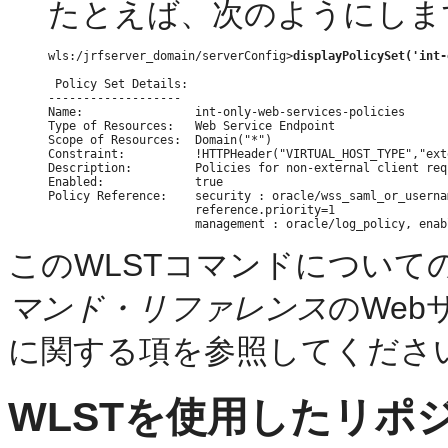
たとえば、次のようにしま
wls:/jrfserver_domain/serverConfig>
displayPolicySet('int-
 Policy Set Details:

-------------------

Name:                int-only-web-services-policies

Type of Resources:   Web Service Endpoint

Scope of Resources:  Domain("*")

Constraint:          !HTTPHeader("VIRTUAL_HOST_TYPE","exte
Description:         Policies for non-external client requ
Enabled:             true

Policy Reference:    security : oracle/wss_saml_or_userna
                     reference.priority=1

このWLSTコマンドについて
マンド・リファレンス
のWeb
に関する項を参照してくださ
WLSTを使用したリポ