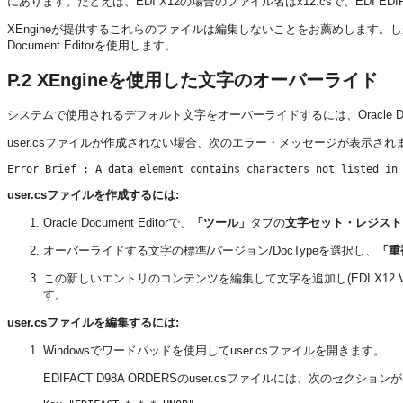
にあります。たとえば、EDI X12の場合のファイル名はx12.csで、EDI EDIF
XEngineが提供するこれらのファイルは編集しないことをお薦めします。
Document Editorを使用します。
P.2
XEngineを使用した文字のオーバーライド
システムで使用されるデフォルト文字をオーバーライドするには、Oracle Docu
user.csファイルが作成されない場合、次のエラー・メッセージが表示され
user.csファイルを作成するには:
Oracle Document Editorで、
「ツール」
タブの
文字セット・レジスト
オーバーライドする文字の標準/バージョン/DocTypeを選択し、
「重
この新しいエントリのコンテンツを編集して文字を追加し(EDI X12 V40
す。
user.csファイルを編集するには:
Windowsでワードパッドを使用してuser.csファイルを開きます。
EDIFACT D98A ORDERSのuser.csファイルには、次のセクショ