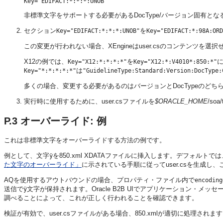
非標準文字をサポートする必要があるDocType/バージョン固有
セクション
を
Key="EDIFACT:*:*:*:UNOB"
Key="EDIFACT:*:98A:ORD
この変更が行われない場合、XEngineはuser.csのコンテンツを選択
X12の例では、
を
に
Key="X12:*:*:*:*"
Key="X12:*:V4010*:850:*"
は
Key="*:*:*:*:*"
"GuidelineType:Standard:Version:DocType:
多くの場合、変更する必要があるのはバージョンとDocTypeのど
実行時に使用するために、user.csファイルを
$ORACLE_HOME
/soa
P.3
オーバーライド: 例
これは非標準文字をオーバーライドする方法の例です。
例として、文字
を850.xml XDATAファイルに挿入します。デフォルト
ÿ
た文字のオーバーライド」
に示されている手順に従ってuser.csを生成し、
AQを使用するアウトバウンドの場合、プロパティ・ファイル内で
encoding
送信で
文字が保持されます。Oracle B2B UIでアプリケーション・メ
ÿ
調べることによって、これが正しく行われることを確認できます。
検証が有効で、user.csファイルがある場合、850.xmlが適切に処理され