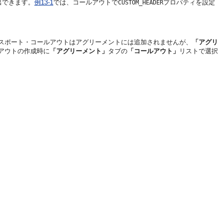
出できます。
例13-1
では、コールアウトで
プロパティを設定
CUSTOM_HEADER
スポート・コールアウトはアグリーメントには追加されませんが、
「アグリ
アウトの作成時に
「アグリーメント」
タブの
「コールアウト」
リストで選択