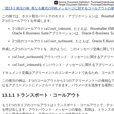
「図13-1 発注の例: 異なる書式のXMLメッセージに対するコールアウトの
この例では、ホスト取引パートナのホスト・アプリケーションは、RosettaNet
2つのコールアウトを作成します。
1つ目のコールアウト
。たとえば、RosettaNet X
callout_inbound
Oracle E-Business Suiteアプリケーションは、Oracle E
2つ目のコールアウト
。たとえば、Oracle E-Bu
callout_outbound
作成した2つのコールアウトを、次のように、このメッセージ交換に関して
をアウトバウンド・メッセージに関するアグリー
callout_outbound
をインバウンド・メッセージに関するアグリーメン
callout_inbound
ドキュメント定義はアグリーメントのコンポーネントであるため、コール
この発注の例は、1つのコールアウトから1つのアグリーメントへの単純な
なるアグリーメントにインクルードできます。パラメータを追加する場所
13.1.1
トランスポート・コールアウト
もう1つのタイプのコールアウトはトランスポート・コールアウトで、チャ
を呼び出します。アウトバウンド・メッセージの場合、B2Bは、トランス