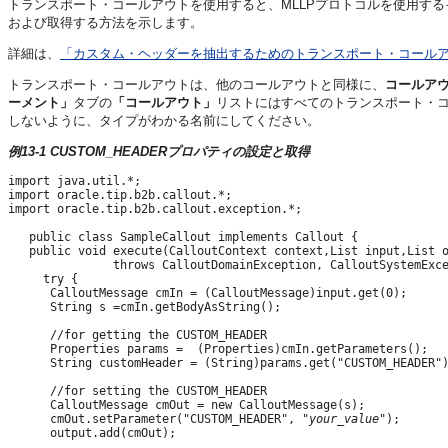
トランスポート・コールアウトを使用すると、MLLPプロトコルを使用す
および取得する方法を示します。
詳細は、
「カスタム・ヘッダーを抽出するためのトランスポート・コール
トランスポート・コールアウトは、他のコールアウトと同様に、
コールア
ーメント」
タブの
「コールアウト」
リストにはすべてのトランスポート・
しないように、タイプがわかる名前にしてください。
例13-1 CUSTOM_HEADERプロパティの設定と取得
import java.util.*;

import oracle.tip.b2b.callout.*;

import oracle.tip.b2b.callout.exception.*;

   public class SampleCallout implements Callout {

   public void execute(CalloutContext context,List input,List o
               throws CalloutDomainException, CalloutSystemExce
     try {

      CalloutMessage cmIn = (CalloutMessage)input.get(0);

      String s =cmIn.getBodyAsString();

      //for getting the CUSTOM_HEADER

      Properties params =  (Properties)cmIn.getParameters();

      String customHeader = (String)params.get("CUSTOM_HEADER")
      //for setting the CUSTOM_HEADER

      CalloutMessage cmOut = new CalloutMessage(s);

      cmOut.setParameter("CUSTOM_HEADER", "
your_value
");

      output.add(cmOut);
