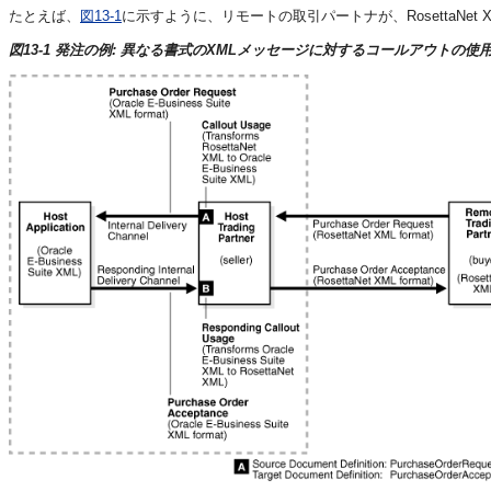
たとえば、
図13-1
に示すように、リモートの取引パートナが、RosettaN
図13-1 発注の例: 異なる書式のXMLメッセージに対するコールアウトの使