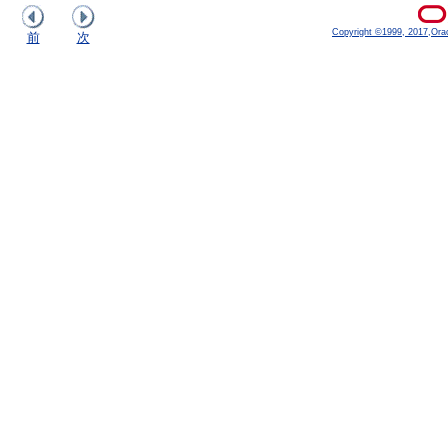
Copyright ©1999, 2017,Oracle
前
次