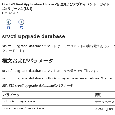
Oracle® Real Application Clusters管理およびデプロイメント・ガイド
12
c
リリース1 (12.1)
B71323-07
前
次
srvctl upgrade database
コマンドは、このコマンドの実行元であるデー
srvctl upgrade database
グレードします。
構文およびパラメータ
コマンドは、次の構文で使用します。
srvctl upgrade database
srvctl upgrade database -db 
db_unique_name
 -oraclehome 
Oracle_
表A-211 srvctl upgrade databaseのパラメータ
パラメータ
説明
-db 
db_unique_name
データベース
-oraclehome 
Oracle_home
ORACLE_HOME