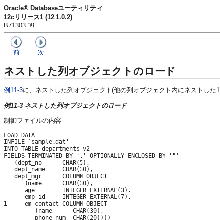
Oracle® Databaseユーティリティ
12
c
リリース1 (12.1.0.2)
B71303-09
前
次
ネストした列オブジェクトのロード
例11-3
に、ネストした列オブジェクト(他の列オブジェクト内にネストした
例11-3 ネストした列オブジェクトのロード
制御ファイルの内容
LOAD DATA

INFILE `sample.dat'

INTO TABLE departments_v2

FIELDS TERMINATED BY ',' OPTIONALLY ENCLOSED BY '"'

   (dept_no      CHAR(5), 

   dept_name     CHAR(30), 

   dept_mgr      COLUMN OBJECT

      (name      CHAR(30), 

      age        INTEGER EXTERNAL(3),

1
     em_contact COLUMN OBJECT

         (name      CHAR(30), 
