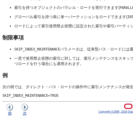
索引を持つオブジェクトのパラレル・ロードを実行できます(
PARALL
グローバル索引を持つ表に単一パーティションをロードできます(
IN
ロードによって索引使用禁止状態に設定された索引や索引パーティション
制限事項
パラメータは、従来型パス・ロードには
SKIP_INDEX_MAINTENANCE
一意で使用禁止状態の索引に対しては、索引メンテナンスをスキップ
つロードを行う場合にも適用されます。
例
次の例では、ダイレクト・パス・ロードの操作中に索引メンテナンスが発
SKIP_INDEX_MAINTENANCE=TRUE
Copyright ©1996, 2018,Oracle
前
次