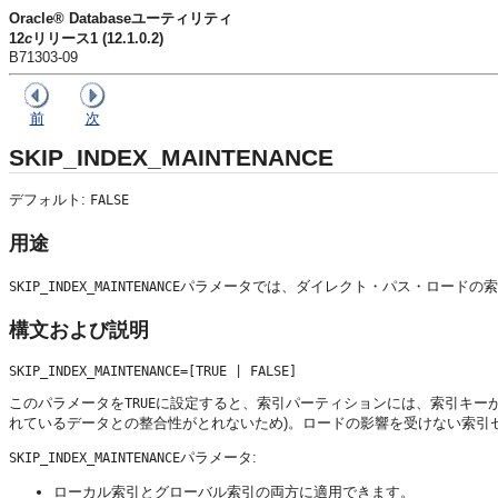
Oracle® Databaseユーティリティ
12
c
リリース1 (12.1.0.2)
B71303-09
前
次
SKIP_INDEX_MAINTENANCE
デフォルト:
FALSE
用途
パラメータでは、
ダイレクト・パス・ロードの索
SKIP_INDEX_MAINTENANCE
構文および説明
このパラメータを
に設定すると、索引パーティションには、索引キー
TRUE
れているデータとの整合性がとれないため)。ロードの影響を受けない索引
パラメータ:
SKIP_INDEX_MAINTENANCE
ローカル索引とグローバル索引の両方に適用できます。