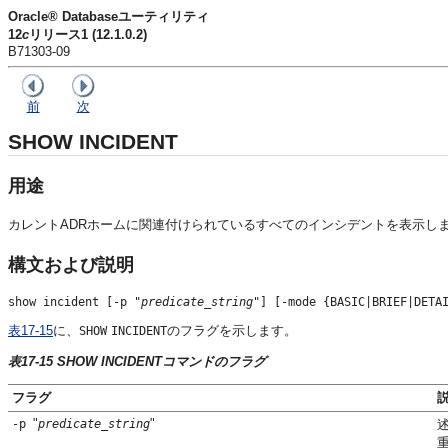
Oracle® Databaseユーティリティ
12
c
リリース1 (12.1.0.2)
B71303-09
前
次
SHOW INCIDENT
用途
カレントADRホームに関連付けられているすべてのインシデントを表示し
構文および説明
show incident [-p "
predicate_string
"] [-mode {BASIC|BRIEF|DETA
表17-15
に、
のフラグを示します。
SHOW
INCIDENT
表17-15 SHOW INCIDENTコマンドのフラグ
フラグ
"
"
-p
predicate_string