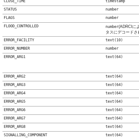
CLOSE_TIME
timestamp
STATUS
number
FLAGS
number
FLOOD_CONTROLLED
(ADRCI
number
タスにデコードさ
ERROR_FACILITY
text(10)
ERROR_NUMBER
number
ERROR_ARG1
text(64)
ERROR_ARG2
text(64)
ERROR_ARG3
text(64)
ERROR_ARG4
text(64)
ERROR_ARG5
text(64)
ERROR_ARG6
text(64)
ERROR_ARG7
text(64)
ERROR_ARG8
text(64)
SIGNALLING_COMPONENT
text(64)