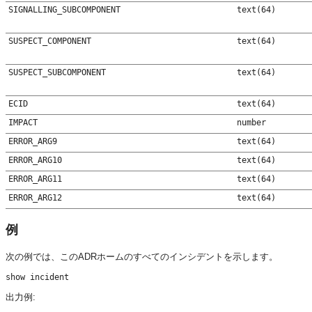
SIGNALLING_SUBCOMPONENT
text(64)
SUSPECT_COMPONENT
text(64)
SUSPECT_SUBCOMPONENT
text(64)
ECID
text(64)
IMPACT
number
ERROR_ARG9
text(64)
ERROR_ARG10
text(64)
ERROR_ARG11
text(64)
ERROR_ARG12
text(64)
例
次の例では、このADRホームのすべてのインシデントを示します。
出力例: