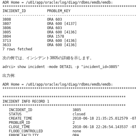
ADR Home = /u01/app/oracle/log/diag/rdbms/emdb/emdb:

***************************************************************
INCIDENT_ID          PROBLEM_KEY                               
-------------------- ------------------------------------------
3808                 ORA 603                                   
3807                 ORA 600 [4137]                            
3806                 ORA 603                                   
3805                 ORA 600 [4136]                            
3804                 ORA 1578                                  
3713                 ORA 600 [4136]                            
3633                 ORA 600 [4136]                            
次の例では、インシデント3805の詳細を示します。
出力例:
ADR Home = /u01/app/oracle/log/diag/rdbms/emdb/emdb:

***************************************************************
**********************************************************

INCIDENT INFO RECORD 1

**********************************************************

   INCIDENT_ID                   3805

   STATUS                        closed

   CREATE_TIME                   2010-06-18 21:35:25.012579 -07
   PROBLEM_ID                    2

   CLOSE_TIME                    2010-06-18 22:26:54.143537 -07
   FLOOD_CONTROLLED              none

   ERROR_FACILITY                ORA
