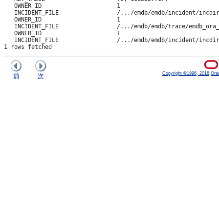
   OWNER_ID                      1

   INCIDENT_FILE                 /.../emdb/emdb/incident/incdir
   OWNER_ID                      1

   INCIDENT_FILE                 /.../emdb/emdb/trace/emdb_ora_
   OWNER_ID                      1

   INCIDENT_FILE                 /.../emdb/emdb/incident/incdir
1 rows fetched
Copyright ©1996, 2018,Oracle
前
次