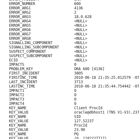
   ERROR_NUMBER                  600

   ERROR_ARG1                    4136

   ERROR_ARG2                    2

   ERROR_ARG3                    18.0.628

   ERROR_ARG4                    <NULL>

   ERROR_ARG5                    <NULL>

   ERROR_ARG6                    <NULL>

   ERROR_ARG7                    <NULL>

   ERROR_ARG8                    <NULL>

   SIGNALLING_COMPONENT          <NULL>

   SIGNALLING_SUBCOMPONENT       <NULL>

   SUSPECT_COMPONENT             <NULL>

   SUSPECT_SUBCOMPONENT          <NULL>

   ECID                          <NULL>

   IMPACTS                       0

   PROBLEM_KEY                   ORA 600 [4136]

   FIRST_INCIDENT                3805

   FIRSTINC_TIME                 2010-06-18 21:35:25.012579 -07
   LAST_INCIDENT                 3713

   LASTINC_TIME                  2010-06-18 21:35:44.754442 -07
   IMPACT1                       0

   IMPACT2                       0

   IMPACT3                       0

   IMPACT4                       0

   KEY_NAME                      Client ProcId

   KEY_VALUE                     oracle@dbhost1 (TNS V1-V3).237
   KEY_NAME                      SID

   KEY_VALUE                     127.52237

   KEY_NAME                      ProcId

   KEY_VALUE                     23.90

   KEY_NAME                      PQ

   KEY_VALUE                     (0, 1182227717)
