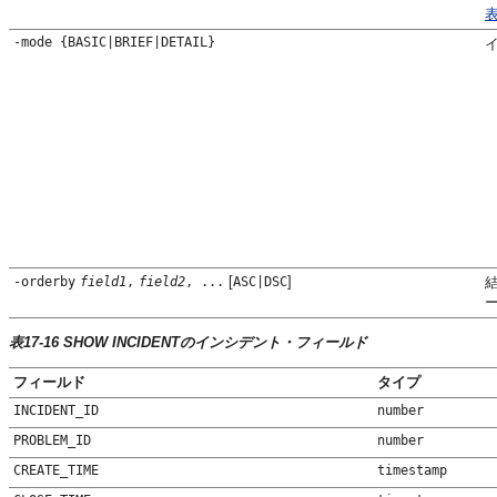
表
-mode {
BASIC
|
BRIEF
|
DETAIL
}
[
]
-orderby
field1
,
field2
, ...
ASC
|
DSC
表17-16 SHOW INCIDENTのインシデント・フィールド
フィールド
タイプ
INCIDENT_ID
number
PROBLEM_ID
number
CREATE_TIME
timestamp