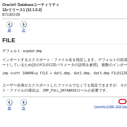
Oracle® Databaseユーティリティ
12
c
リリース1 (12.1.0.2)
B71303-09
前
次
FILE
デフォルト:
.
expdat
dmp
インポートするエクスポート・ファイル名を指定します。デフォルトの拡張
ートしているため(次の
パラメータの説明を参照)、複数のインポ
FILESIZE
imp scott IGNORE=y FILE = dat1.dmp, dat2.dmp, dat3.dmp FILESIZE
ユーザー自身がエクスポートしたファイルでなくても指定できますが、そ
ト・ファイルの場合は、
ロールが必要です。
IMP_FULL_DATABASE
Copyright ©1996, 2018,Oracle
前
次