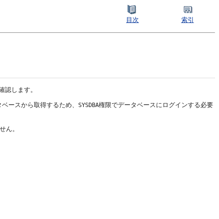
目次
索引
確認します。
タベースから取得するため、
権限でデータベースにログインする必要
SYSDBA
せん。