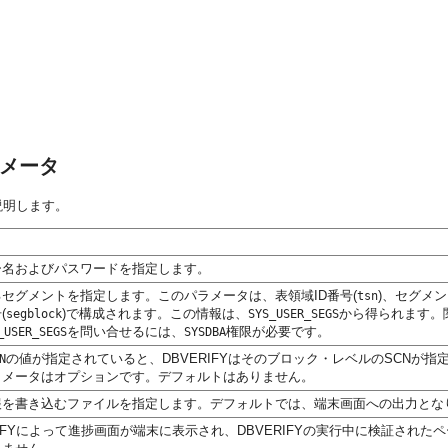
ラメータ
説明します。
ー名およびパスワードを指定します。
セグメントを指定します。このパラメータは、表領域ID番号(
)、セグメ
tsn
(
)で構成されます。この情報は、
から得られます。
segblock
SYS_USER_SEGS
を問い合せるには、
権限が必要です。
_USER_SEGS
SYSDBA
の値が指定されていると、DBVERIFYはそのブロック・レベルのSCN
N
ラメータはオプションです。デフォルトはありません。
報を書き込むファイルを指定します。デフォルトでは、端末画面への出力とな
RIFYによって進捗画面が端末に表示され、DBVERIFYの実行中に検証された