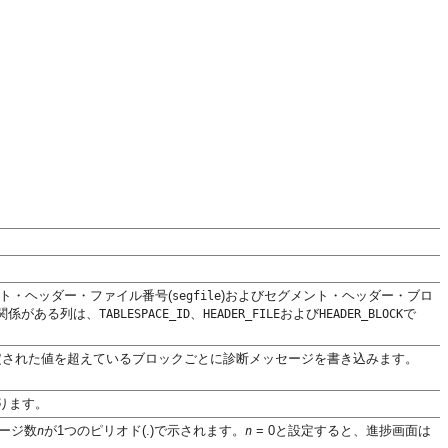
ント・ヘッダー・ファイル番号(
)およびセグメント・ヘッダー・ブロ
segfile
関係がある列は、
、
および
で
TABLESPACE_ID
HEADER_FILE
HEADER_BLOCK
が指定された値を超えているブロックごとに診断メッセージを書き込みます。
ります。
ページ数
が1つのピリオド(.)で示されます。
= 0と設定すると、進捗画面は
n
n