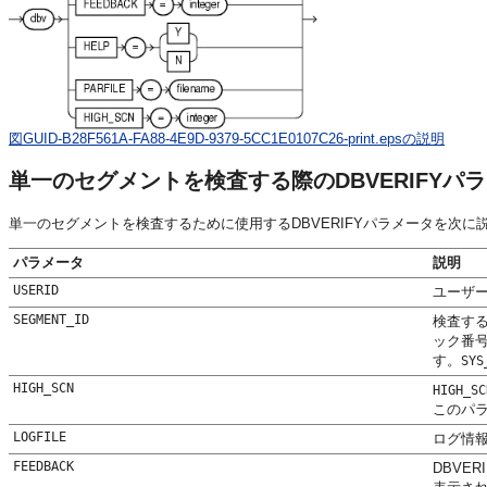
図GUID-B28F561A-FA88-4E9D-9379-5CC1E0107C26-print.epsの説明
単一のセグメントを検査する際のDBVERIFYパ
単一のセグメントを検査するために使用するDBVERIFYパラメータを次に
パラメータ
説明
USERID
ユーザ
SEGMENT_ID
検査する
ック番号
す。
SYS
HIGH_SCN
HIGH_SC
このパ
LOGFILE
ログ情
FEEDBACK
DBVE