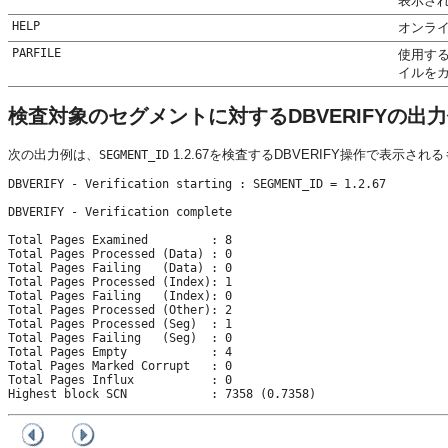
表示さ
HELP
オンラ
PARFILE
使用する
イルを
検査対象のセグメントに対するDBVERIFYの出
次の出力例は、
1.2.67を検査するDBVERIFY操作で表示され
SEGMENT_ID
DBVERIFY - Verification starting : SEGMENT_ID = 1.2.67

DBVERIFY - Verification complete

Total Pages Examined         : 8

Total Pages Processed (Data) : 0

Total Pages Failing   (Data) : 0

Total Pages Processed (Index): 1

Total Pages Failing   (Index): 0

Total Pages Processed (Other): 2

Total Pages Processed (Seg)  : 1

Total Pages Failing   (Seg)  : 0

Total Pages Empty            : 4

Total Pages Marked Corrupt   : 0

Total Pages Influx           : 0

Highest block SCN            : 7358 (0.7358)