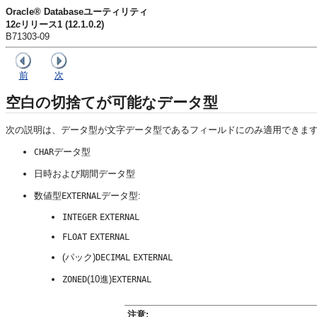
Oracle® Databaseユーティリティ
12
c
リリース1 (12.1.0.2)
B71303-09
前
次
空白の切捨てが可能なデータ型
次の説明は、データ型が文字データ型であるフィールドにのみ適用できま
データ型
CHAR
日時および期間データ型
数値型
データ型:
EXTERNAL
INTEGER
EXTERNAL
FLOAT
EXTERNAL
(パック)
DECIMAL
EXTERNAL
(10進)
ZONED
EXTERNAL
注意: