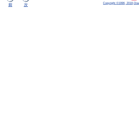
Copyright ©1996, 2018,Oracle
前
次