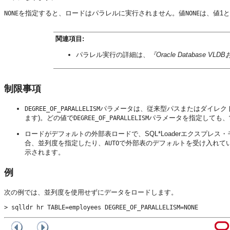
を指定すると、ロードはパラレルに実行されません。値
は、値1
NONE
NONE
関連項目:
パラレル実行の詳細は、
『Oracle Database
制限事項
パラメータは、従来型パスまたはダイレク
DEGREE_OF_PARALLELISM
ます)。どの値で
パラメータを指定しても、
DEGREE_OF_PARALLELISM
ロードがデフォルトの外部表ロードで、SQL*Loaderエクスプ
合、並列度を指定したり、
で外部表のデフォルトを受け入れて
AUTO
示されます。
例
次の例では、並列度を使用せずにデータをロードします。
> sqlldr hr TABLE=employees DEGREE_OF_PARALLELISM=NONE