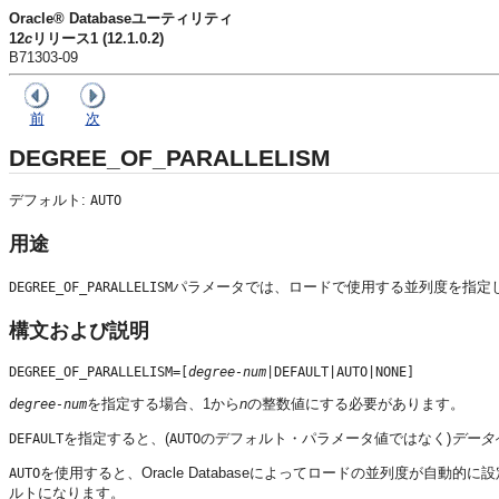
Oracle® Databaseユーティリティ
12
c
リリース1 (12.1.0.2)
B71303-09
前
次
DEGREE_OF_PARALLELISM
デフォルト:
AUTO
用途
パラメータでは、ロードで使用する並列度を指定
DEGREE_OF_PARALLELISM
構文および説明
DEGREE_OF_PARALLELISM=[
degree-num
を指定する場合、1から
n
の整数値にする必要があります。
degree-num
を指定すると、(
のデフォルト・パラメータ値ではなく)
データ
DEFAULT
AUTO
を使用すると、Oracle Databaseによってロードの並列度が自動的に
AUTO
ルトになります。