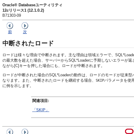
Oracle® Databaseユーティリティ
12
c
リリース1 (12.1.0.2)
B71303-09
前
次
中断されたロード
ロードは様々な理由で中断されます。主な理由は領域エラーで、SQL*Lo
の最大数を超えた場合、サーバーからSQL*Loaderに予期しないエラーが
ながら[C]キーを押した場合にも、ロードが中断されます。
ロードが中断された場合のSQL*Loaderの動作は、ロードのモードが
なります。また、中断されたロードを継続する場合、
パラメータを使
SKIP
に例を示します。
関連項目:
「SKIP」