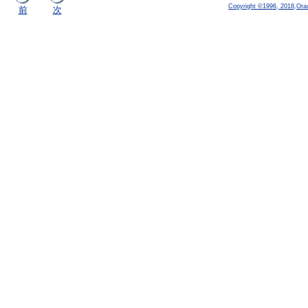
Copyright ©1996, 2018,Oracle
前
次