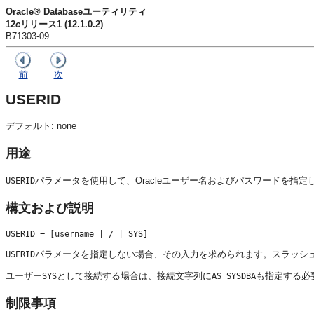
Oracle® Databaseユーティリティ
12
c
リリース1 (12.1.0.2)
B71303-09
前
次
USERID
デフォルト: none
用途
パラメータを使用して、Oracleユーザー名およびパスワードを指定
USERID
構文および説明
パラメータを指定しない場合、その入力を求められます。スラッシ
USERID
ユーザー
として接続する場合は、接続文字列に
も指定する必
SYS
AS SYSDBA
制限事項