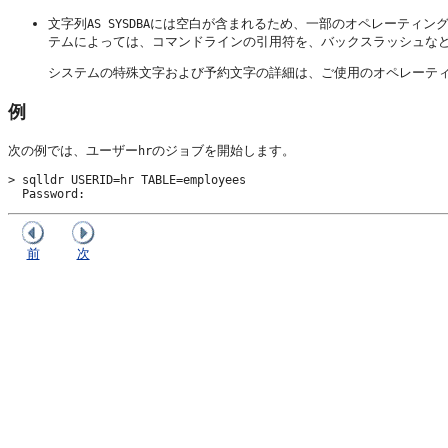
文字列
には空白が含まれるため、一部のオペレーティン
AS SYSDBA
テムによっては、コマンドラインの引用符を、バックスラッシュな
システムの特殊文字および予約文字の詳細は、ご使用のオペレーティン
例
次の例では、ユーザー
のジョブを開始します。
hr
> sqlldr USERID=hr TABLE=employees

  Password:
前
次