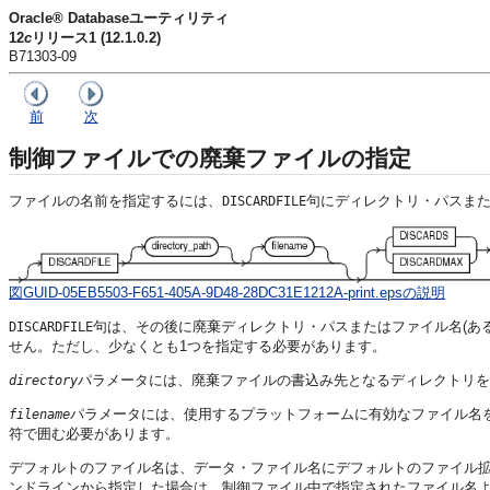
Oracle® Databaseユーティリティ
12
c
リリース1 (12.1.0.2)
B71303-09
前
次
制御ファイルでの廃棄ファイルの指定
ファイルの名前を指定するには、
句にディレクトリ・パスまた
DISCARDFILE
図GUID-05EB5503-F651-405A-9D48-28DC31E1212A-print.epsの説明
句は、その後に廃棄ディレクトリ・パスまたはファイル名(あ
DISCARDFILE
せん。ただし、少なくとも1つを指定する必要があります。
パラメータには、廃棄ファイルの書込み先となるディレクトリを
directory
パラメータには、使用するプラットフォームに有効なファイル名
filename
符で囲む必要があります。
デフォルトのファイル名は、データ・ファイル名にデフォルトのファイル拡張
ンドラインから指定した場合は、制御ファイル中で指定されたファイル名