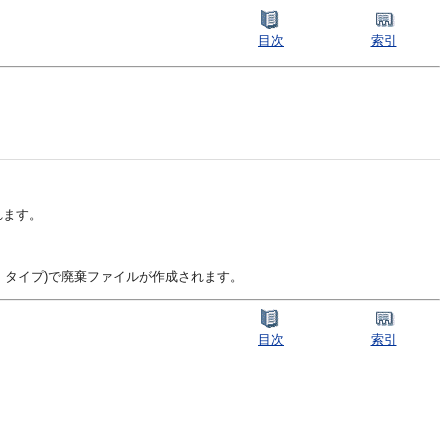
目次
索引
れます。
・タイプ)で廃棄ファイルが作成されます。
目次
索引