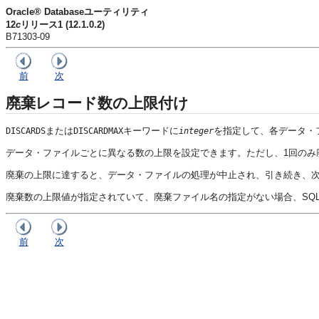
Oracle® Databaseユーティリティ
12
c
リリース1 (12.1.0.2)
B71303-09
前
次
廃棄レコード数の上限付け
または
キーワードに
を指定して、各データ・
DISCARDS
DISCARDMAX
integer
データ・ファイルごとに異なる数の上限を設定できます。ただし、1回のみ
廃棄の上限に達すると、データ・ファイルの処理が中止され、引き続き、次
廃棄数の上限値が指定されていて、廃棄ファイル名の指定がない場合、SQL*
前
次