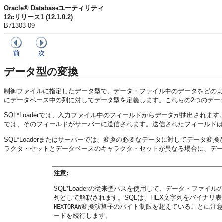
Oracle® Databaseユーティリティ
12
c
リリース1 (12.1.0.2)
B71303-09
前
次
データ型の変換
制御ファイルに指定したデータ型で、データ・ファイル中のデータをどのよう
にデータベース中の列に対してデータ型を定義します。これらの2つのデー
SQL*Loaderでは、入力ファイル中のフィールドからデータが抽出されます
では、そのフィールドがサーバーに送信されます。送信されたフィールドは
SQL*Loaderまたはサーバーでは、変換の必要なデータに対してデー
ラクタ・セットとデータベースのキャラクタ・セットが異なる場合に、デ
注意:
SQL*Loaderの従来型パスを使用して、データ・ファイ
列として解釈されます。SQLは、HEX文字列をバイナリ表
変換演算子のバイト制限を超えていることに注意し
HEXTORAW
ードを続行します。