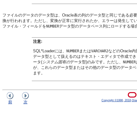
ファイルのデータのデータ型は、Oracle表の列のデータ型と同じである必要は
換が行われます。ただし、変換が正常に実行されたか、エラーは発生して
ファイル・フィールドを
データ型のデータベース列にロードする場
NUMBER
注意:
SQL*Loaderには、
または
などのOracl
NUMBER
VARCHAR2
データ型として扱えるのは
テキスト・エディタで作成でき
ータ(
システム固有の
データ型)のみです。ただし、
NUMBER
が、これらのデータ型またはその他のデータ型のデータベース列
ます。
Copyright ©1996, 2018,Oracle
前
次