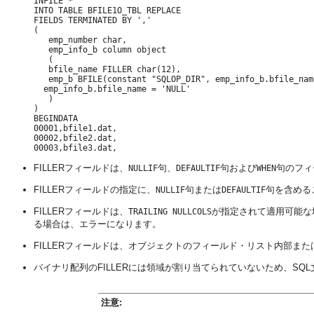
INFILE * 

INTO TABLE BFILE1O_TBL REPLACE 

FIELDS TERMINATED BY ',' 

( 

   emp_number char, 

   emp_info_b column object 

   ( 

   bfile_name FILLER char(12), 

   emp_b BFILE(constant "SQLOP_DIR", emp_info_b.bfile_nam
  emp_info_b.bfile_name = 'NULL' 

   ) 

) 

BEGINDATA 

00001,bfile1.dat, 

00002,bfile2.dat, 

FILLERフィールドは、
句、
句および
句のフィ
NULLIF
DEFAULTIF
WHEN
FILLERフィールドの指定に、
句または
句を含める
NULLIF
DEFAULTIF
FILLERフィールドは、
が指定されて適用可能な
TRAILING NULLCOLS
る場合は、エラーになります。
FILLERフィールドは、オブジェクトのフィールド・リスト内部また
バイナリ配列のFILLERには領域が割り当てられていないため、SQL
注意: