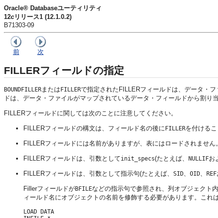
Oracle® Databaseユーティリティ
12
c
リリース1 (12.1.0.2)
B71303-09
前
次
FILLERフィールドの指定
または
で指定されたFILLERフィールドは、データ・
BOUNDFILLER
FILLER
ドは、データ・ファイルがマップされているデータ・フィールドから割り
FILLERフィールドに関しては次のことに注意してください。
FILLERフィールドの構文は、フィールド名の後に
を付けるこ
FILLER
FILLERフィールドには名前がありますが、表にはロードされません
FILLERフィールドは、引数として
(たとえば、
お
init_specs
NULLIF
FILLERフィールドは、引数として指示句(たとえば、
、
、
SID
OID
REF
Fillerフィールドが
などの指示句で参照され、列オブジェクト
BFILE
ィールド名にオブジェクトの名前を修飾する必要があります。これ
LOAD DATA 
