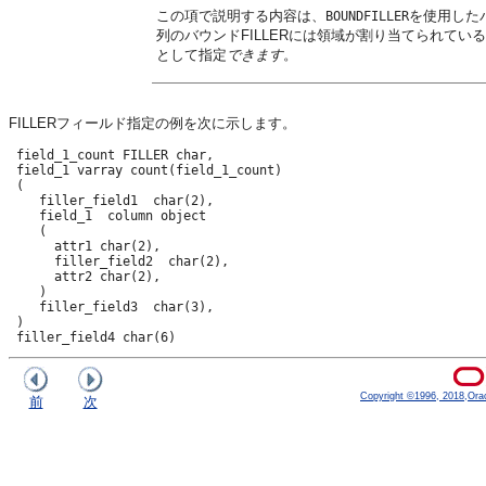
この項で説明する内容は、
を使用した
BOUNDFILLER
列のバウンドFILLERには領域が割り当てられている
として指定
できます
。
FILLERフィールド指定の例を次に示します。
 field_1_count FILLER char,

 field_1 varray count(field_1_count)

 (

    filler_field1  char(2),

    field_1  column object

    (

      attr1 char(2),

      filler_field2  char(2),

      attr2 char(2),

    )

    filler_field3  char(3),

 )

 filler_field4 char(6)
Copyright ©1996, 2018,Oracle
前
次