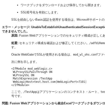
ワークブックをダウンロードおよび保存してから開きます。
SSL暗号化を有効にします。
SSLを経由しないBasic認証を使用する場合は、Microsoftサポート
エラー・メッセージ: UnableToEstablishUnauthenticatedSessi
できませんでした。
原因:
Fusion Webアプリケーションでのセキュリティ構成が正しく
処置:
セキュリティ構成を確認および修正してください。
/adfdiRem
す。
Oracle WebGateでSSLが使用される場合は、
ファ
mod_wl_ohs.conf
次に例を示します。
<IfModule mod_weblogic.c>

 WLProxySSLPassThrough ON

 WLProxySSL ON

 MatchExpression /TestApp 

 WebLogicHost=test.host.com|WebLogicPort=7101|

ここで、
はアプリケーションのコンテキスト・ルート、
/TestApp
te
号です。
問題: Fusion Webアプリケーションから統合Excelワークブックをダ