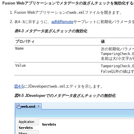
Fusion Webアプリケーションでメタデータの改ざんチェックを無効化する
Fusion Webアプリケーションの
ファイルを開きます。
web.xml
に示すように、
adfdiRemote
サーブレットに初期化パラメータ
表4-3
表4-3 メタデータ改ざんチェックの無効化
プロパティ
値
Name
次の初期化パラメ
TamperingCheck.
名前は大/小文字
Value
TamperingCheck.
以外の値は
False
図4-5
にJDeveloperの
エディタを示します。
web.xml
図4-5 JDeveloperでのメタデータ改ざんチェックの無効化