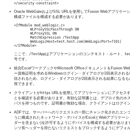
Oracle WebGateおよびSSL URLを使用してFusion Webアプ
構成ファイルを構成する必要があります。
<IfModule mod_weblogic.c>

        WLProxySSLPassThrough ON

        WLProxySSL ON

        MatchExpression /TestApp 

        WebLogicHost=test.host.com|WebLogicPort=7101|

ここで、
はアプリケーションのコンテキスト・ルート、
/TestApp
te
号です。
統合ExcelワークブックやMicrosoft OfficeドキュメントをF
ー資格証明を求めるWindowsログイン・ダイアログが2回表示される場合
信されるため、ログイン・ダイアログが2回表示される結果になるも
視できます。
クライアントが
URLを使用してアプリケーションにアクセス
https
とを確認する必要があります。有効な証明書とは、デプロイ先のホ
パスを持つものです。証明書が無効な場合、クライアントはログイ
ADFでは、サーバーへのリクエストの一部にチャンク化されたエン
うに構成されたネットワーク・デバイスがExcelとWebアプリケ
ダーを含まない)を許可するようにデバイスを構成する必要がありま
ンツ長ヘッダーを持たないリクエストをブロックするようにデフォ