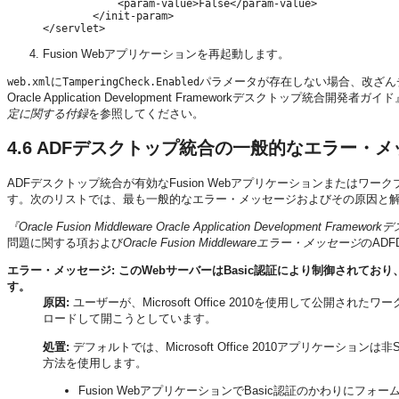
            <param-value>False</param-value>

        </init-param>

Fusion Webアプリケーションを再起動します。
に
パラメータが存在しない場合、改ざん
web.xml
TamperingCheck.Enabled
Oracle Application Development Frameworkデスクトップ統合開発者ガイ
定に関する付録
を参照してください。
4.6
ADFデスクトップ統合の一般的なエラー・メ
ADFデスクトップ統合が有効なFusion Webアプリケーションまたは
す。次のリストでは、最も一般的なエラー・メッセージおよびその原因と
『Oracle Fusion Middleware Oracle Application Development 
問題に関する項および
Oracle Fusion Middlewareエラー・メッセージ
のADF
エラー・メッセージ: このWebサーバーはBasic認証により制御されており、Sec
す。
原因:
ユーザーが、Microsoft Office 2010を使用して公開され
ロードして開こうとしています。
処置:
デフォルトでは、Microsoft Office 2010アプリケー
方法を使用します。
Fusion WebアプリケーションでBasic認証のかわりにフ