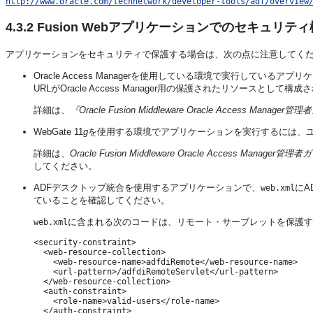
http://www.oracle.com/technetwork/developer-tools/adf/overview
4.3.2
Fusion Webアプリケーションでのセキュリテ
アプリケーションをセキュリティで保護する場合は、次の点に注意してく
Oracle Access Managerを使用している環境で実行して
URLがOracle Access Manager用の保護されたリソースと
詳細は、
『Oracle Fusion Middleware Oracle Access Manager
WebGate 11
g
を使用する環境でアプリケーションを実行するには、
詳細は、
Oracle Fusion Middleware Oracle Access Manager管理
してください。
ADFデスクトップ統合を使用するアプリケーションで、
にA
web.xml
ていることを確認してください。
に含まれる次のコードは、リモート・サーブレットを保護す
web.xml
<security-constraint>

  <web-resource-collection>

    <web-resource-name>adfdiRemote</web-resource-name>

    <url-pattern>/adfdiRemoteServlet</url-pattern>

  </web-resource-collection>

  <auth-constraint>

    <role-name>valid-users</role-name>

  </auth-constraint>
