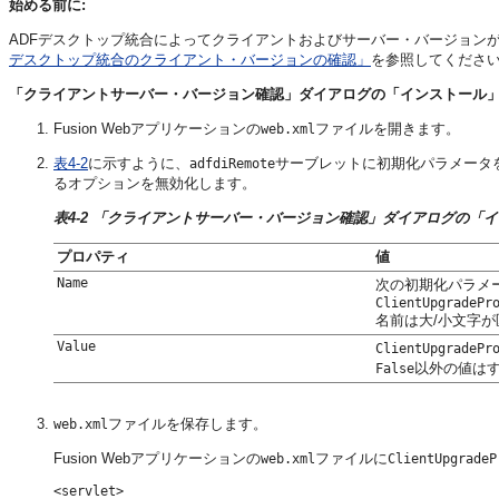
始める前に:
ADFデスクトップ統合によってクライアントおよびサーバー・バージョン
デスクトップ統合のクライアント・バージョンの確認」
を参照してくださ
「クライアントサーバー・バージョン確認」ダイアログの「インストール
Fusion Webアプリケーションの
ファイルを開きます。
web.xml
表4-2
に示すように、
サーブレットに初期化パラメータ
adfdiRemote
るオプションを無効化します。
表4-2 「クライアントサーバー・バージョン確認」ダイアログの「
プロパティ
値
Name
次の初期化パラメ
ClientUpgradePr
名前は大/小文字
Value
ClientUpgradePr
以外の値は
False
ファイルを保存します。
web.xml
Fusion Webアプリケーションの
ファイルに
web.xml
ClientUpgradeP
<servlet>
