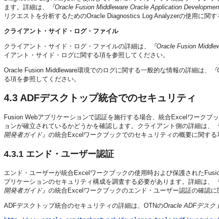
ます。詳細は、
『Oracle Fusion Middleware Oracle Application 
リクエストを分析するためのOracle Diagnostics Log Analyzerの使
クライアント・サイド・ログ・ファイル
クライアント・サイド・ログ・ファイルの詳細は、
『Oracle Fusion Mid
イアント・サイド・ログに関する項を参照してください。
Oracle Fusion Middleware環境でのログに関する一般的な情報の詳細は、
『O
る項を参照してください。
4.3
ADFデスクトップ統合でのセキュリティ
Fusion Webアプリケーションで認証を施行する場合、統合Excelワ
ョンが確立されているかどうかを確認します。クライアント側の詳細は、
『
開発者ガイド』
の統合Excelワークブックでのセキュリティの概要に関す
4.3.1
エンド・ユーザー認証
エンド・ユーザーが統合Excelワークブックの使用時および保護されたFusio
プリケーションのセキュリティ構成を調査する必要があります。詳細は、
『
開発者ガイド』
の統合Excelワークブックのエンド・ユーザー認証の確認
ADFデスクトップ統合のセキュリティの詳細は、OTNの
Oracle ADF