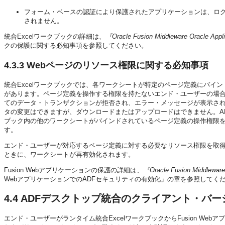
フォーム・ベースの認証により保護されたアプリケーションは、ロ
されません。
統合Excelワークブックの詳細は、
『Oracle Fusion Middleware Oracl
クの保護に関する必知事項を参照してください。
4.3.3
Webページのリソース権限に関する必知事項
統合Excelワークブックでは、各ワークシートが特定のページ定義にバ
があります。ページ定義を操作する権限を持たないエンド・ユーザーの場合
てのデータ・トランザクションが拒否され、エラー・メッセージが表示さ
タの変更はできますが、ダウンロードまたはアップロードはできません。A
ブック内の他のワークシートがバインドされているページ定義の操作権限を
す。
エンド・ユーザーが対応するページ定義に対する必要なリソース権限を取
ときに、ワークシートが再有効化されます。
Fusion Webアプリケーションの保護の詳細は、
『Oracle Fusion Middlew
WebアプリケーションでのADFセキュリティの有効化」の章を参照してく
4.4
ADFデスクトップ統合のクライアント・バー
エンド・ユーザーがランタイム統合ExcelワークブックからFusion W