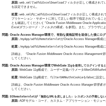
原因:
で
フィルタが正しく構成されて
web.xml
adfdiExcelDownload
を設定できません。
処置:
内に
フィルタが正しく構成されて
web.xml
adfdiExcelDownload
プリケーション・サポートに対して正しい順序で指定されているこ
とも確認してください(『Oracle Fusion Middleware Oracle Appl
Excelダウンロード・フィルタの構成」
を参照)。また、ブラウザに
問題: Oracle Access Manager環境で、有効な資格証明を送信した
原因:
がOracle Access Man
/myApp/adfdiRemoteServlet
処置:
をOracle Access Mana
/myApp/adfdiRemoteServlet
詳細は、
『Oracle Fusion Middleware Oracle Access Managem
してください。
問題: Oracle Access Manager環境でWebGate 11
g
を使用してログインする
原因:
WebGate 11
構成で、ユーザー定義パラメータ
filterOAMAuthn
g
処置:
WebGate 11
構成で、
を
false
に設定し
g
filterOAMAuthnCookie
詳細は、
Oracle Fusion Middleware Oracle Access Manager管理
してください。
問題:
が
DIRemoteServlet
「無効なXMLを戻しました: レスポンスの予期しな
原因:
ADFモデル・コード、カスタム・アプリケーション・モジュ