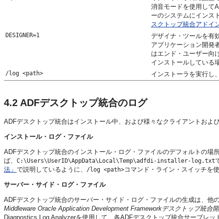
消音モードを使用して
ーのシステムにインス
スクトップ統合アドイ
DESIGNER=1
デザイナ・ツールを有
アプリケーション開発者
はエンド・ユーザー向
インストールしている
/l
og <path>
インストーラを実行し
4.2
ADFデスクトップ統合のログ
ADFデスクトップ統合はインストール中、および様々なクライアントおよ
インストール・ログ・ファイル
ADFデスクトップ統合のインストール・ログ・ファイルのデフォルトの場
ば、
C:\Users\UserID\AppData\Local\Temp\adfdi-installer-log.txt
法」
で説明しているように、
コマンド・ライン・スイッチを
/log <path>
サーバー・サイド・ログ・ファイル
ADFデスクトップ統合のサーバー・サイド・ログ・ファイルの生成は、他のO
Middleware Oracle Application Development Frameworkデスクトッ
Diagnostics Log Analyzerを使用して、各ADFデスクトップ