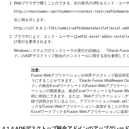
Webブラウザで開くことのできる、次の形式のURLをエンド・ユー
http://<hostname>:<portnumber>/<context-root>/adfdiRemote
次に例を示します。
http://127.0.0.1:7101/summit/adfdiRemoteServlet?excel-add
ブラウザにより、エンド・ユーザーは
adfdi-excel-addin-install
び実行を要求されます。
Windowsシステムでのインストーラの実行の詳細は、
『Oracle Fus
ド』
のADFデスクトップ統合のインストールに関する項を参照して
注意:
Fusion WebアプリケーションがADFデスクトップ統
うにすることができます。
『Oracle Fusion Middlewar
ド』
の統合ExcelワークシートのFusion Webアプリケ
ーションの開発者は、統合ExcelワークシートをFusio
的に有効にできます。または、Webアプリケーション・デ
録で説明されているように、アプリケーションの
web.xml
ックをFusion Webアプリケーションへ追加することの方
ExcelワークブックをFusion Webアプリケーションに
4.1.4
ADFデスクトップ統合アドインのアップグレー