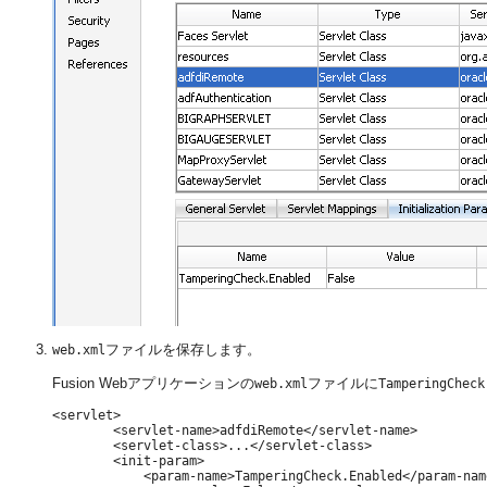
ファイルを保存します。
web.xml
Fusion Webアプリケーションの
ファイルに
web.xml
TamperingCheck
<servlet>

        <servlet-name>adfdiRemote</servlet-name>

        <servlet-class>...</servlet-class>

        <init-param>

            <param-name>TamperingCheck.Enabled</param-name