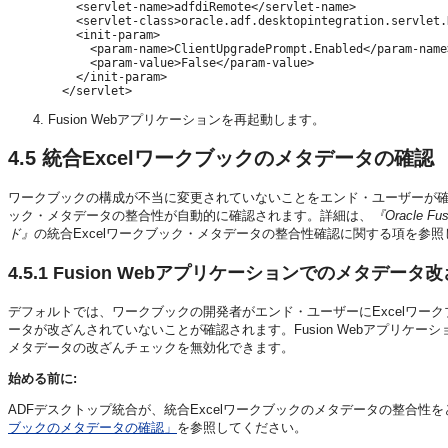
    <servlet-name>adfdiRemote</servlet-name>

    <servlet-class>oracle.adf.desktopintegration.servlet.
    <init-param>

      <param-name>ClientUpgradePrompt.Enabled</param-name>
      <param-value>False</param-value>

    </init-param>

Fusion Webアプリケーションを再起動します。
4.5
統合Excelワークブックのメタデータの確認
ワークブックの構成が不当に変更されていないことをエンド・ユーザーが確
ック・メタデータの整合性が自動的に確認されます。詳細は、
『Oracle Fu
ド』
の統合Excelワークブック・メタデータの整合性確認に関する項を参
4.5.1
Fusion Webアプリケーションでのメタデー
デフォルトでは、ワークブックの開発者がエンド・ユーザーにExcelワー
ータが改ざんされていないことが確認されます。Fusion Webアプリケー
メタデータの改ざんチェックを無効化できます。
始める前に:
ADFデスクトップ統合が、統合Excelワークブックのメタデータの整合
ブックのメタデータの確認」
を参照してください。