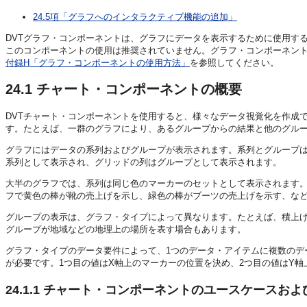
24.5項「グラフへのインタラクティブ機能の追加」
DVTグラフ・コンポーネントは、グラフにデータを表示するために使用す
このコンポーネントの使用は推奨されていません。グラフ・コンポーネント
付録H「グラフ・コンポーネントの使用方法」
を参照してください。
24.1
チャート・コンポーネントの概要
DVTチャート・コンポーネントを使用すると、様々なデータ視覚化を作成
す。たとえば、一群のグラフにより、あるグループからの結果と他のグル
グラフにはデータの系列およびグループが表示されます。系列とグループ
系列として表示され、グリッドの列はグループとして表示されます。
大半のグラフでは、系列は同じ色のマーカーのセットとして表示されます
フで黄色の棒が靴の売上げを示し、緑色の棒がブーツの売上げを示す、な
グループの表示は、グラフ・タイプによって異なります。たとえば、積上
グループが地域などの地理上の場所を表す場合もあります。
グラフ・タイプのデータ要件によって、1つのデータ・アイテムに複数のデ
が必要です。1つ目の値はX軸上のマーカーの位置を決め、2つ目の値はY
24.1.1
チャート・コンポーネントのユースケースおよ