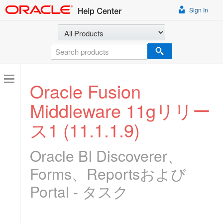
Sign In
Select a product
Search
Oracle Fusion
Middleware 11gリリー
ス1 (11.1.1.9)
Oracle BI Discoverer、
Forms、Reportsおよび
Portal - タスク