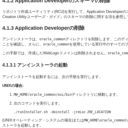
4.1.2
Application Developerのスキーマの削除
リポジトリ作成ユーティリティ(RCU)を実行して、
Application De
Creation Utilityユーザーズ・ガイド』
のスキーマの削除に関する項を参照し
4.1.3
Application Developerの削除
アンインストーラは、
ディレクトリを削除します。このデ
oracle_common
ことを確認し、さらに、
を使用している実行中のすべての
oracle_common
この手順では、作成したWebLogicドメインは削除されません。
oracle_com
4.1.3.1
アンインストーラの起動
アンインストーラを起動するには、次の手順を実行します。
UNIXの場合:
ディレクトリに移動します。
MW_HOME
/oracle_common/oui/bin
次のコマンドを実行します。
./runInstaller.sh -deinstall -jreLoc
JRE_LOCATION
(UNIXオペレーティング・システムの場合)または
MW_HOME
\oracle_common
ストーラを起動します。