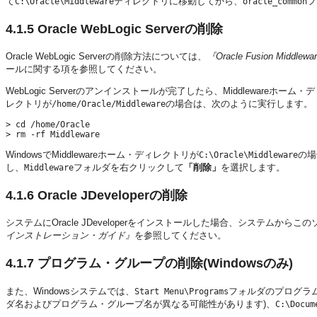
て
ディレクトリに移動してから、
フ
C:\Oracle\Middleware
oracle_common
4.1.5
Oracle WebLogic Serverの削除
Oracle WebLogic Serverの削除方法については、
『Oracle Fusion Midd
ールに関する項を参照してください。
WebLogic Serverのアンインストールが完了したら、Middlewareホ
レクトリが
の場合は、次のように実行します。
/home/Oracle/Middleware
> cd /home/Oracle

WindowsでMiddlewareホーム・ディレクトリが
の場
C:\Oracle\Middleware
し、
フォルダを右クリックして
「削除」
を選択します。
Middleware
4.1.6
Oracle JDeveloperの削除
システムにOracle JDeveloperをインストールした場合、システムか
インストレーション・ガイド』
を参照してください。
4.1.7
プログラム・グループの削除(Windowsのみ)
また、Windowsシステムでは、
フォルダのプログラ
Start Menu\Programs
ダ名およびプログラム・グループ名が異なる可能性があります)、
C:\Docum