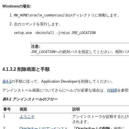
Windowsの場合:
ディレクトリに移動します。
MW_HOME
\oracle_common\oui\bin
次のコマンドを実行します。
setup.exe -deinstall -jreLoc
JRE_LOCATION
注意:
への絶対パスを指定してください。相対パ
JRE_LOCATION
4.1.3.2
削除画面と手順
表4-1
の手順に従って、Application Developerを削除してください。
アンインストール画面についてさらにヘルプが必要な場合は、
付録B
を参照
表4-1 アンインストールのフロー
番号
画面
説明
1
ようこそ
アンインストーラが起動するたび
されます。
2
Oracleホームのアンインスト
「Oracleホームの削除」
画面に、