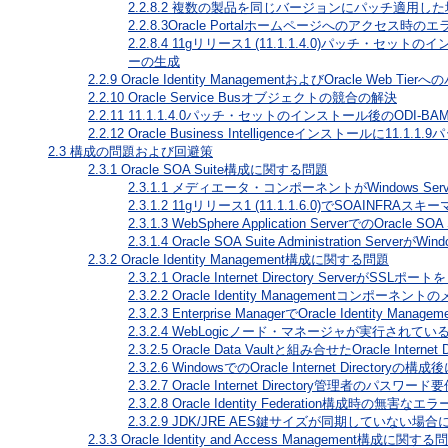
2.2.8.2
複数の製品を同じバージョンにパッチ適用した
2.2.8.3
Oracle Portalホームページへのアクセス時のエ
2.2.8.4
11gリリース1 (11.1.1.4.0)パッチ・セットの
ーの生成
2.2.9
Oracle Identity ManagementおよびOracle Web Tier
2.2.10
Oracle Service Busオブジェクトの競合の解決
2.2.11
11.1.1.4.0パッチ・セットのインストール後のODI-
2.2.12
Oracle Business Intelligenceインストール
2.3
構成の問題および回避策
2.3.1
Oracle SOA Suite構成に関する問題
2.3.1.1
メディエータ・コンポーネントがWindows Server 2
2.3.1.2
11gリリース1 (11.1.1.6.0)でSOAINF
2.3.1.3
WebSphere Application ServerでのOracl
2.3.1.4
Oracle SOA Suite Administration Serv
2.3.2
Oracle Identity Management構成に関する問題
2.3.2.1
Oracle Internet Directory ServerがSS
2.3.2.2
Oracle Identity Managementコンポーネ
2.3.2.3
Enterprise ManagerでOracle Iden
2.3.2.4
WebLogicノード・マネージャが実行されている場合のOr
2.3.2.5
Oracle Data Vaultと組み合せたOracle Internet 
2.3.2.6
WindowsでのOracle Internet Director
2.3.2.7
Oracle Internet Directory管理者のパスワード
2.3.2.8
Oracle Identity Federation構成時の無害
2.3.2.9
JDK/JRE AES鍵サイズが同期していない場合にOracl
2.3.3
Oracle Identity and Access Management構成に関する