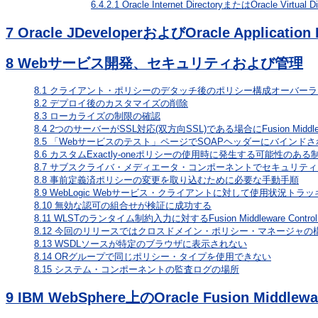
6.4.2.1
Oracle Internet DirectoryまたはOracle
7
Oracle JDeveloperおよびOracle Application 
8
Webサービス開発、セキュリティおよび管理
8.1
クライアント・ポリシーのデタッチ後のポリシー構成オーバーラ
8.2
デプロイ後のカスタマイズの削除
8.3
ローカライズの制限の確認
8.4
2つのサーバーがSSL対応(双方向SSL)である場合にFusion Middl
8.5
「Webサービスのテスト」ページでSOAPヘッダーにバインド
8.6
カスタムExactly-oneポリシーの使用時に発生する可能性のある
8.7
サブスクライバ・メディエータ・コンポーネントでセキュリティ
8.8
事前定義済ポリシーの変更を取り込むために必要な手動手順
8.9
WebLogic Webサービス・クライアントに対して使用状況トラ
8.10
無効な認可の組合せが検証に成功する
8.11
WLSTのランタイム制約入力に対するFusion Middleware Cont
8.12
今回のリリースではクロスドメイン・ポリシー・マネージャの
8.13
WSDLソースが特定のブラウザに表示されない
8.14
ORグループで同じポリシー・タイプを使用できない
8.15
システム・コンポーネントの監査ログの場所
9
IBM WebSphere上のOracle Fusion Middlewa