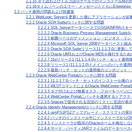
2.1.15
タイ語およびトルコ語ロケールでのインストール時の
2.1.16
タイムゾーンのエラー・メッセージとともにEnterprise
2.2
パッチ適用の問題および回避策
2.2.1
WebLogic Serverを更新した後にアプリケーションが
2.2.2
Oracle SOA Suiteのパッチに関する問題
2.2.2.1
SQL ServerデータベースでのSOAINFR
2.2.2.2
Oracle Business Process Managemen
2.2.2.3
範囲ベースのディメンション・ビジネス・イン
2.2.2.4
Microsoft SQL Server 2008データベースと組み合せ
2.2.2.5
Oracle SOA Suiteリリース11.1.1.3.0
2.2.2.6
Oracle UMSおよびOracle MDSを移行する
2.2.2.7
11gリリース1 (11.1.1.4.0)パッチ・
2.2.2.8
リリース1 (11.1.1.2.0)ドメインへのパッチ
2.2.2.9
最新パッチ・セットの適用後のコンポジット・
2.2.3
Oracle WebCenter Portalのパッチに関する問題
2.2.3.1
11.1.1.7.0パッチ・セットのインストール後の.js
2.2.3.2
WLSTコマンドによるOracle WebCenter Por
2.2.3.3
タグ付けおよび検索タスク・フローをページに
2.2.3.4
WebCenter Portalにパッチを適用す
2.2.3.5
Spacesで提供される言語のリストに言語が表
2.2.4
Oracle Identity Managementのパッチに関する問題
2.2.4.1
oimPS1PS2アップグレード・スクリプトの
2.2.4.2
パッチのインストール中にインストーラからOI
2.2.4.3
インストーラが既存のOracleホームを検出しな
2.2.4.4
サード・パーティJARファイルのデータベース