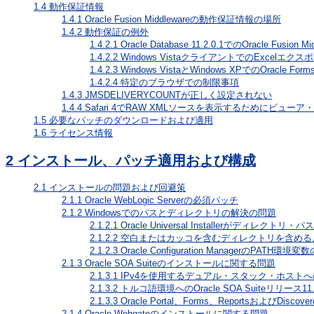
1.4
動作保証情報
1.4.1
Oracle Fusion Middlewareの動作保証情報の場所
1.4.2
動作保証の例外
1.4.2.1
Oracle Database 11.2.0.1でのOracle Fusio
1.4.2.2
Windows VistaクライアントでのExcelエク
1.4.2.3
Windows VistaとWindows XPでのOracle Forms
1.4.2.4
特定のブラウザでの制限事項
1.4.3
JMSDELIVERYCOUNTが正しく設定されない
1.4.4
Safari 4でRAW XMLソースを表示するためにビュー
1.5
必要なパッチのダウンロードおよび適用
1.6
ライセンス情報
2
インストール、パッチ適用および構成
2.1
インストールの問題および回避策
2.1.1
Oracle WebLogic Serverの必須パッチ
2.1.2
Windowsでのパスとディレクトリの解決の問題
2.1.2.1
Oracle Universal Installerがディレ
2.1.2.2
空白またはカッコを含むディレクトリを含めるよ
2.1.2.3
Oracle Configuration ManagerのPATH環境
2.1.3
Oracle SOA Suiteのインストールに関する問題
2.1.3.1
IPv4を使用するデュアル・スタック・ホストへのOra
2.1.3.2
トルコ語環境へのOracle SOA Suiteリリース11
2.1.3.3
Oracle Portal、Forms、ReportsおよびDiscovere
2.1.4
Oracle Webgateのインストールに関する問題