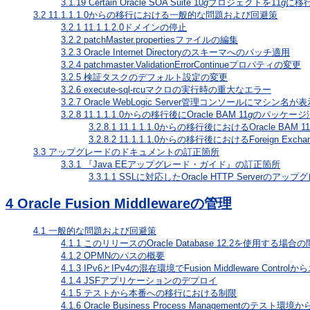
3.1.19
Certain Oracle SOA Suite 10
g
プロジェクトを11
g
に移
3.2
11.1.1.1.0からの移行における一般的な問題および回避策
3.2.1
11.1.1.2.0ドメインの停止
3.2.2
patchMaster.propertiesファイルの編集
3.2.3
Oracle Internet Directoryのスキーマへのパッチ適用
3.2.4
patchmaster.ValidationErrorContinueプロパティの変更
3.2.5
検証タスクのデフォルト設定の変更
3.2.6
execute-sql-rcuマクロの実行時の重大なエラー
3.2.7
Oracle WebLogic Server管理コンソールにマシン名
3.2.8
11.1.1.1.0からの移行後にOracle BAM 11
g
のパッケージ
3.2.8.1
11.1.1.1.0からの移行後におけるOracle BAM 11
3.2.8.2
11.1.1.1.0からの移行後におけるForeign Exc
3.3
アップグレードのドキュメントの訂正箇所
3.3.1
『Java EEアップグレード・ガイド』の訂正箇所
3.3.1.1
SSLに対応したOracle HTTP Serverのア
4
Oracle Fusion Middlewareの管理
4.1
一般的な問題および回避策
4.1.1
このリリースのOracle Database 12.2を使用する場合
4.1.2
OPMNのパスの概要
4.1.3
IPv6とIPv4の混在環境でFusion Middleware Cont
4.1.4
JSFアプリケーションのデプロイ
4.1.5
テストから本番への移行における制限
4.1.6
Oracle Business Process Managementの