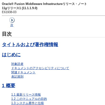
Oracle® Fusion Middleware Infrastructureリリース・ノート
11
g
リリース1 (11.1.1.9.0)
E61938-03
次
目次
タイトルおよび著作権情報
はじめに
対象読者
ドキュメントのアクセシビリティについて
関連ドキュメント
表記規則
1
概要
1.1
最新リリース情報
1.2
このマニュアルの目的
1.3
システム要件と仕様