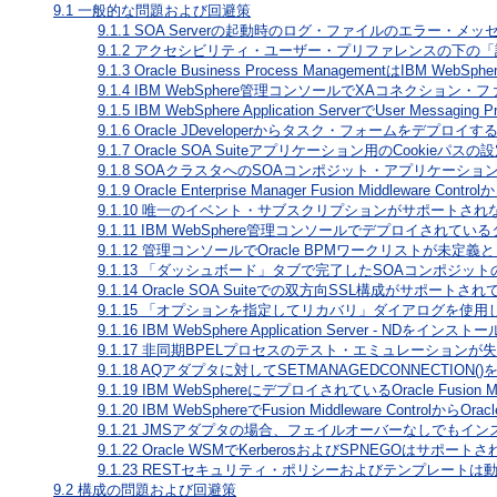
9.1
一般的な問題および回避策
9.1.1
SOA Serverの起動時のログ・ファイルのエラー・メッ
9.1.2
アクセシビリティ・ユーザー・プリファレンスの下の「
9.1.3
Oracle Business Process ManagementはIBM WebSphe
9.1.4
IBM WebSphere管理コンソールでXAコネクション
9.1.5
IBM WebSphere Application ServerでUser Me
9.1.6
Oracle JDeveloperからタスク・フォームをデプロ
9.1.7
Oracle SOA Suiteアプリケーション用のCookieパスの
9.1.8
SOAクラスタへのSOAコンポジット・アプリケーショ
9.1.9
Oracle Enterprise Manager Fusion Middlew
9.1.10
唯一のイベント・サブスクリプションがサポートされ
9.1.11
IBM WebSphere管理コンソールでデプロイされて
9.1.12
管理コンソールでOracle BPMワークリストが未定義
9.1.13
「ダッシュボード」タブで完了したSOAコンポジット
9.1.14
Oracle SOA Suiteでの双方向SSL構成がサポートさ
9.1.15
「オプションを指定してリカバリ」ダイアログを使用
9.1.16
IBM WebSphere Application Server - 
9.1.17
非同期BPELプロセスのテスト・エミュレーションが
9.1.18
AQアダプタに対してSETMANAGEDCONNECTION()を
9.1.19
IBM WebSphereにデプロイされているOracle Fusi
9.1.20
IBM WebSphereでFusion Middleware Cont
9.1.21
JMSアダプタの場合、フェイルオーバーなしでもイン
9.1.22
Oracle WSMでKerberosおよびSPNEGOはサポート
9.1.23
RESTセキュリティ・ポリシーおよびテンプレートは
9.2
構成の問題および回避策