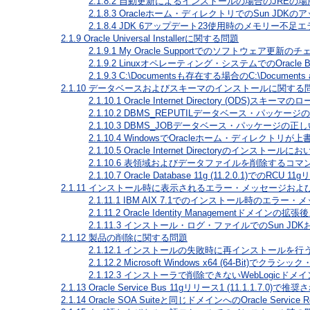
2.1.8.2
自動更新によるインストールの場合のJREの場
2.1.8.3
Oracleホーム・ディレクトリでのSun JDKの
2.1.8.4
JDK 6アップデート23使用時のメモリー不足エ
2.1.9
Oracle Universal Installerに関する問題
2.1.9.1
My Oracle Supportでのソフトウェア
2.1.9.2
Linuxオペレーティング・システムでのOracle B
2.1.9.3
C:\Documentsも存在する場合のC:\Document
2.1.10
データベースおよびスキーマのインストールに関する
2.1.10.1
Oracle Internet Directory (ODS)ス
2.1.10.2
DBMS_REPUTILデータベース・パッケー
2.1.10.3
DBMS_JOBデータベース・パッケージの正
2.1.10.4
WindowsでOracleホーム・ディレクトリが
2.1.10.5
Oracle Internet Directoryのイ
2.1.10.6
表領域およびデータファイルを削除するコマ
2.1.10.7
Oracle Database 11g (11.2.0.1)でのRCU 11
2.1.11
インストール時に表示されるエラー・メッセージおよ
2.1.11.1
IBM AIX 7.1でのインストール時のエラー・
2.1.11.2
Oracle Identity Managementドメ
2.1.11.3
インストール・ログ・ファイルでのSun JDKおよびOrac
2.1.12
製品の削除に関する問題
2.1.12.1
インストールの失敗時に再インストールを行
2.1.12.2
Microsoft Windows x64 (64-Bit)
2.1.12.3
インストーラで削除できないWebLogicドメイ
2.1.13
Oracle Service Bus 11gリリース1 (11.1.1.7.
2.1.14
Oracle SOA Suiteと同じドメインへのOracle Service