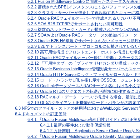
6.2.1
Fusion Middleware Controlに間違ったステータスが表
6.2.2
蓄積されたBPELインスタンスによるパフォーマンスの
6.2.3
クラスタ・サーバーが停止して再起動するとキューに格
6.2.4
Oracle RACフェイルオーバーで作成されるリカバ
6.2.5
SOA B2B TCP/IPでサポートされない高可用性
6.2.6
複数のネットワーク・カードが搭載されたマシンのWebL
6.2.7
SOAおよびOracle RACデータソースの追加パラメータ
6.2.8
Oracle B2B HA環境でサポートされないメッセージ順序
6.2.9
B2Bでトランスポート・プロトコルに伝播されていない
6.2.10
高可用性構成でフロントエンド・ホストを構成した場
6.2.11
Oracle RACフェイルオーバー後に「中断」ステータ
6.2.12
「可用性タブ」の「プライマリ/セカンダリ構成」セク
6.2.13
Oracle Business Intelligence管理対象
6.2.14
Oracle HTTP Serverロック・ファイルがローカ
6.2.15
ロード・バランサURLを指し示すOSSOエージェント
6.2.16
GridLinkデータソースのRACサービス名における小文
6.2.17
Oracle RTDのリクエストの転送が適切に動作するに
6.2.18
RACマルチ・データ・ソースで構成する場合、最初に
6.2.19
OIDのクライアントIP機能がロード・バランサの設定
6.3
NFSでのファイル・ストアの使用時におけるWebLogic Serve
6.4
ドキュメントの訂正箇所
6.4.1
『Oracle Fusion Middleware高可用性ガイド』の訂正箇
6.4.1.1
最新の要件および動作保証情報
6.4.1.2
方針声明 – Application Server Cluster Ready S
6.4.2
『Oracle Fusion Middleware Oracle Ident