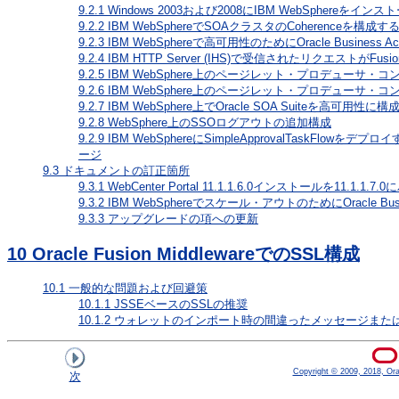
9.2.1
Windows 2003および2008にIBM WebSpher
9.2.2
IBM WebSphereでSOAクラスタのCoherenceを構成す
9.2.3
IBM WebSphereで高可用性のためにOracle Business A
9.2.4
IBM HTTP Server (IHS)で受信されたリクエストがF
9.2.5
IBM WebSphere上のページレット・プロデューサ・
9.2.6
IBM WebSphere上のページレット・プロデューサ
9.2.7
IBM WebSphere上でOracle SOA Suiteを
9.2.8
WebSphere上のSSOログアウトの追加構成
9.2.9
IBM WebSphereにSimpleApprovalTaskFlowをデ
ージ
9.3
ドキュメントの訂正箇所
9.3.1
WebCenter Portal 11.1.1.6.0インストールを11.1
9.3.2
IBM WebSphereでスケール・アウトのためにOracle Busi
9.3.3
アップグレードの項への更新
10
Oracle Fusion MiddlewareでのSSL構成
10.1
一般的な問題および回避策
10.1.1
JSSEベースのSSLの推奨
10.1.2
ウォレットのインポート時の間違ったメッセージまた
Copyright © 2009, 2018, Oracl
次