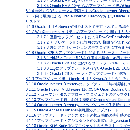
3.1.3.4
Oracle BAM 11
g
へのアップグレード後にフィー
3.1.3.5
Oracle BAM 10
g
からのアップグレード後のOracle
3.1.4
無効なODSスキーマを原因とするOracle Internet Di
3.1.5
同じ場所にあるOracle Internet DirectoryおよびOra
リストア
3.1.6
Oracle HTTP Serverが別のホストで実行されている場合
3.1.7
WebCenterセキュリティのアップグレードに関するリ
3.1.7.1
互換性フラグ・セットによりRowSetPermiss
3.1.7.2
アプリケーションに許可のない権限が含まれる
3.1.7.3
外部アプリケーションのデプロイ後に共有また
3.1.8
Oracle B2Bのアップグレードに関するリリース・ノート
3.1.8.1
ebMSとOracle B2Bを併用する場合に必要な
3.1.8.2
Oracle B2B 11
g
におけるウォレットのキースト
3.1.8.3
11
g
にアップグレードされないOracle B2B UC
3.1.8.4
Oracle B2Bスキーマ・アップグレードが
3.1.9
アップグレード後にOracle HTTP Serverの「よ
3.1.10
Oracle Internet Directoryのアップグレード時
3.1.11
Oracle Fusion Middleware 11
g
にSOA Order Bo
3.1.12
ヒューマン・タスクフロー・プロジェクトのアップグ
3.1.13
アップグレード時における複数のOracle Virtual Direc
3.1.14
Oracle Internet Directoryのアップグレー
3.1.15
Oracle Access Manager中間層のアップグレード
3.1.16
アップグレード・アシスタントの検証機能の実行時の
3.1.17
アップグレード・アシスタントの起動時にjdk_version
3.1.18
Oracle SOA Suite 10
g
プロジェクト内のテスト・スイー