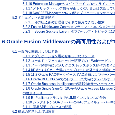
5.1.16
Enterprise Managerのログ・ファイルのオンラ
5.1.17
メトリック・ヘルプ情報が正しくないまたは欠落して
5.1.18
NonJ2EEManagementの内部アプリケーション
5.2
ドキュメントの訂正箇所
5.2.1
一部の組込みの管理者ガイドで使用できない検索
5.2.2
Fusion Middleware Controlオンライン・ヘルプ
5.2.3
「Secure Sockets Layer」タブのヘルプ・トピックに
6
Oracle Fusion Middlewareの高可
6.1
一般的な問題および回避策
6.1.1
アプリケーション層のセキュアなリソース
6.1.2
コールド・フェイルオーバー環境での「Webサービス
6.1.3
ノード障害時にSOAリクエスト/レスポンス操作のタイ
6.1.4
I/PMからUCMに大量のアップロードが発生する場合
6.1.5
11.2 Oracle RACデータベースでAQ通知およびサーバー
6.1.6
Oracle BI Publisherでのレポート作成時にフェ
6.1.7
Oracle Business Intelligenceの管理対象
6.1.8
Oracle Single Sign-On 10
g
からOracle Access Manager 
の追加インストール
6.1.9
BI PublisherクラスタでのJMSインスタンスの失敗
6.1.10
シングルトンSOAサーバーのRACフェイルオーバー
6.1.11
同期BPELプロセスの問題
6.2
構成の問題および回避策