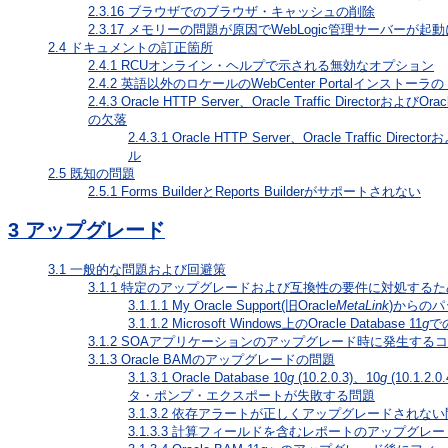
2.3.16
ブラウザでのブラウザ・キャッシュの削除
2.3.17
メモリーの問題が原因でWebLogic管理サーバーが起
2.4
ドキュメントの訂正箇所
2.4.1
RCUオンライン・ヘルプで示される無効なオプション
2.4.2
英語以外のロケールのWebCenter Portalインス
2.4.3
Oracle HTTP Server、Oracle Traffic Directorおよ
の欠落
2.4.3.1
Oracle HTTP Server、Oracle Traffic Directorお
ル
2.5
既知の問題
2.5.1
Forms BuilderとReports Builderがサポートされない
3
アップグレード
3.1
一般的な問題および回避策
3.1.1
特定のアップグレードおよび互換性の要件に対処するた
3.1.1.1
My Oracle Support(旧Oracle
MetaLink
)からの
3.1.1.2
Microsoft Windows上のOracle Database 11
g
で
3.1.2
SOAアプリケーションのアップグレード時に発生する
3.1.3
Oracle BAMのアップグレードの問題
3.1.3.1
Oracle Database 10
g
(10.2.0.3)、10
g
(10.1.2.0
タ・ポンプ・エクスポートが失敗する問題
3.1.3.2
依存アラートが正しくアップグレードされない
3.1.3.3
計算フィールドを含むレポートのアップグレー