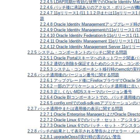
2.2.4.5
LDAP同期が有効な状態でのOracle Identity
2.2.4.6
パッチ後に承認ありのアクセス・ポリシーが機
2.2.4.7
11gリリース1 (11.1.1.2.0)または11gリ
題
2.2.4.8
Oracle Identity Managementアップグレ
2.2.4.9
Oracle Identity Managementの11gリ
2.2.4.10
Oracle Identity Federationを11gリリー
2.2.4.11
Oracle Identity Management 11gリリ
2.2.4.12
Oracle Identity Management Server 
2.2.5
システム・コンポーネントのパッチに関する問題
2.2.5.1
Oracle Portalスキーマへのネットワーク
2.2.5.2
適切な削除を保証するためのシステム・コンポ
2.2.5.3
システム・コンポーネント移行時のemctlの実
2.2.6
パッチ適用後のバージョン番号に関する問題
2.2.6.1
アップグレード後にFirefoxブラウザでOracle 
2.2.6.2
一部のアプリケーションでパッチ適用後に古い
2.2.6.3
正しくないMDSスキーマのバージョン番号
2.2.6.4
Oracle BIコンポーネントでの、パッチ適用
2.2.6.5
config.xmlでのodi-sdk-wsアプリケーシ
2.2.7
パッチ適用中または適用後の表示に関する問題
2.2.7.1
Oracle Enterprise ManagerおよびOracle D
2.2.7.2
Oracle Linux 6でのパッチ・セット・ア
2.2.7.3
Oracle Linux 6でのパッチ・セット・ア
2.2.8
パッチの結果として表示される警告およびエラー・メッ
2.2.8.1
upgradeOpss()実行時の害のない警告