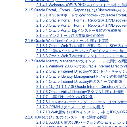
2.1.4.1
WebgateのOEL7/RH7へのインストール中
2.1.5
Oracle Portal、Forms、ReportsおよびDiscover
2.1.5.1
IPv6をサポートするWindowsへのOracle Porta
2.1.5.2
Oracle Portal、Forms、Reportsおよび
2.1.5.3
Oracle Portal、Forms、ReportsおよびDiscov
2.1.5.4
Oracle Portal 11
g
インストール時の考慮事項
2.1.5.5
インストール時の前提条件の警告
2.1.6
Oracle Web Tierのインストールに関する問題
2.1.6.1
Oracle Web Tierの前に必要なOracle SOA Suit
2.1.6.2
二重のバックスラッシュ(\\)がインストール時に指定
2.1.6.3
Oracle Web Tierのサイレント・インストールに
2.1.7
Oracle Identity Managementのインストールに関する問
2.1.7.1
Windows 2008 R2でのOracle Internet Dire
2.1.7.2
Oracle Internet Directoryでエントリ・
2.1.7.3
Oracle Identity Managementドメイ
2.1.7.4
Oracle Internet Directory内のスキーマの拡張
2.1.7.5
11
g
(11.1.1.7.0) Oracle Internet 
2.1.7.6
Oracle Virtual Directoryアダプタに関する情報
2.1.7.7
「再試行」ボタンの有効化
2.1.7.8
Linuxオペレーティング・システムにおけるサ
2.1.7.9
OPMNリクエスト・ポートの構成
2.1.7.10
Web層およびIDMインストール中にJDKがOR
2.1.8
JDKおよびJREのインストールに関する問題
2.1.8.1
6u30より前のJDKバージョンのOracle Linu