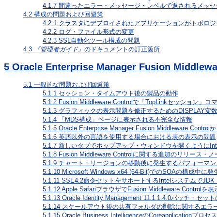
4.1.7
間違ったエラー・メッセージ・レベルで返されるメッセ
4.2
構成の問題および回避策
4.2.1
クラスタにデプロイされたアプリケーションがトポロジ
4.2.2
ログ・ファイル形式の変更
4.2.3
SSL自動化ツール構成の問題
4.3
『管理者ガイド』
のドキュメントの訂正箇所
5
Oracle Enterprise Manager Fusion Middlewa
5.1
一般的な問題および回避策
5.1.1
セッション・タイムアウト後の製品の動作
5.1.2
Fusion Middleware Controlで「TopLink
5.1.3
グラフィックの表示問題を修正するためのDISPLAY変
5.1.4
「MDS構成」ページに表示される不完全な情報
5.1.5
Oracle Enterprise Manager Fusion Middle
5.1.6
英語以外の言語を使用する場合における表の表示の問題
5.1.7
新しいタブでポップアップ・ウィンドウを開くようにInterne
5.1.8
Fusion Middleware Controlに関する追加のリリース・
5.1.9
チャート・リージョンの移動後に発生するパフォーマン
5.1.10
Microsoft Windows x64 (64-Bit)でのSOAの構
5.1.11
SSE4.2命令セットをサポートするIntelシステムでJD
5.1.12
Apple SafariブラウザでFusion Middleware Cont
5.1.13
Oracle Identity Management 11.1.1.4.0パッチ
5.1.14
スケールアウト後の共有フォルダの削除に関するエラ
5.1.15
Oracle Business IntelligenceのCoreapplicatio