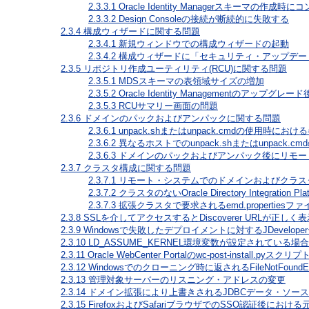
2.3.3.1
Oracle Identity Managerスキーマの
2.3.3.2
Design Consoleの接続が断続的に失敗する
2.3.4
構成ウィザードに関する問題
2.3.4.1
新規ウィンドウでの構成ウィザードの起動
2.3.4.2
構成ウィザードに「セキュリティ・アップデー
2.3.5
リポジトリ作成ユーティリティ(RCU)に関する問題
2.3.5.1
MDSスキーマの表領域サイズの増加
2.3.5.2
Oracle Identity Managementのア
2.3.5.3
RCUサマリー画面の問題
2.3.6
ドメインのパックおよびアンパックに関する問題
2.3.6.1
unpack.shまたはunpack.cmdの使用時に
2.3.6.2
異なるホストでのunpack.shまたはunpack.cm
2.3.6.3
ドメインのパックおよびアンパック後にリモー
2.3.7
クラスタ構成に関する問題
2.3.7.1
リモート・システムでのドメインおよびクラス
2.3.7.2
クラスタのないOracle Directory Integr
2.3.7.3
拡張クラスタで要求されるemd.propertiesフ
2.3.8
SSLを介してアクセスするとDiscoverer URLが正しく
2.3.9
Windowsで失敗したデプロイメントに対するJDevelo
2.3.10
LD_ASSUME_KERNEL環境変数が設定されている場
2.3.11
Oracle WebCenter Portalのwc-post-instal
2.3.12
Windowsでのクローニング時に返されるFileNotFoundExc
2.3.13
管理対象サーバーのリスニング・アドレスの変更
2.3.14
ドメイン拡張により上書きされるJDBCデータ・ソー
2.3.15
FirefoxおよびSafariブラウザでのSSO認証後にお