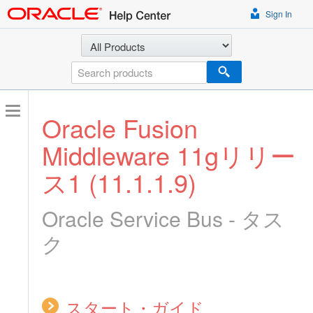
Sign In
Select a product
Search
Oracle Fusion
Middleware 11gリリー
ス1 (11.1.1.9)
Oracle Service Bus - タス
ク
スタート・ガイド