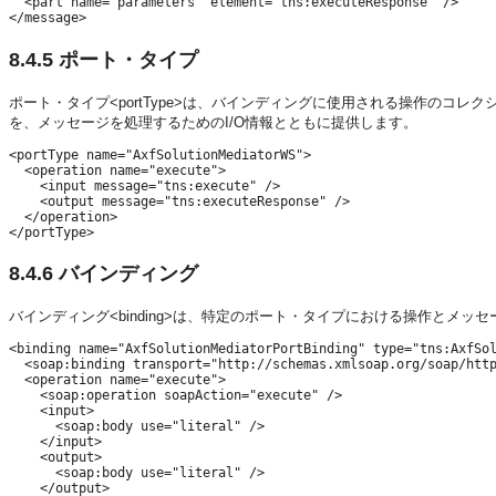
  <part name="parameters" element="tns:executeResponse" /> 

8.4.5
ポート・タイプ
ポート・タイプ<portType>は、バインディングに使用される操作のコレクションを定
を、メッセージを処理するためのI/O情報とともに提供します。
<portType name="AxfSolutionMediatorWS">

  <operation name="execute">

    <input message="tns:execute" />

    <output message="tns:executeResponse" />

  </operation>

8.4.6
バインディング
バインディング<binding>は、特定のポート・タイプにおける操作とメ
<binding name="AxfSolutionMediatorPortBinding" type="tns:AxfSol
  <soap:binding transport="http://schemas.xmlsoap.org/soap/http
  <operation name="execute">

    <soap:operation soapAction="execute" />

    <input>

      <soap:body use="literal" />

    </input>

    <output>

      <soap:body use="literal" />

    </output>
