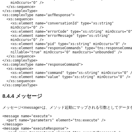
    minOccurs="0" />

  </xs:sequence>

</xs:complexType>

<xs:complexType name="axfResponse">

  <xs:sequence>

    <xs:element name="conversationId" type="xs:string"

    minOccurs="0" />

    <xs:element name="errorCode" type="xs:string" minOccurs="0"
    <xs:element name="errorMessage" type="xs:string"

    minOccurs="0" />

    <xs:element name="pid" type="xs:string" minOccurs="0" />

    <xs:element name="responseCommands" type="tns:responseComma
    nillable="true" minOccurs="0" maxOccurs="unbounded" />

  </xs:sequence>

</xs:complexType>

<xs:complexType name="responseCommand">

  <xs:sequence>

    <xs:element name="command" type="xs:string" minOccurs="0" /
    <xs:element name="value" type="xs:string" minOccurs="0" />

  </xs:sequence>

8.4.4
メッセージ
メッセージ<message>は、メソッド起動にマップされる引数としてデー
<message name="execute">

  <part name="parameters" element="tns:execute" /> 

</message>

<message name="executeResponse">
