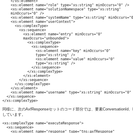
    </xs:element>

    <xs:element name="role" type="xs:string" minOccurs="0" />

    <xs:element name="solutionNamespace" type="xs:string"

    minOccurs="0" />

    <xs:element name="systemName" type="xs:string" minOccurs="0
    <xs:element name="userContext">

      <xs:complexType>

        <xs:sequence>

          <xs:element name="entry" minOccurs="0"

          maxOccurs="unbounded">

            <xs:complexType>

              <xs:sequence>

                <xs:element name="key" minOccurs="0"

                type="xs:string" />

                <xs:element name="value" minOccurs="0"

                type="xs:string" />

              </xs:sequence>

            </xs:complexType>

          </xs:element>

        </xs:sequence>

      </xs:complexType>

    </xs:element>

    <xs:element name="username" type="xs:string" minOccurs="0" 
  </xs:sequence>

同様に、次のAxfResponseセットのコード部分では、要素ConversationId、E
しています。
<xs:complexType name="executeResponse">

  <xs:sequence>

    <xs:element name="response" type="tns:axfResponse"
