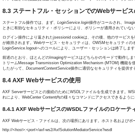
8.3
ステートフル・セッションでのWebサービス
ステートフル操作では、まず、
LoginService.login
操作がコールされ、Ima
ときに有効なセキュリティ・ポリシーにより、ポリシーが適用されていない場合
ログイン操作により返されたjsessionid cookieは、その後、他の
が維持されます。Webサービス・セキュリティは、OWSMセキュリティ
LoginService.logoutへのコールにより、ユーザー・セッションは終了しま
前述のとおり、ほとんどのImagingサービスはどちらかのモードで動作し
トリームMessage Transmission Optimization Mechani
したがって、
DocumentContentService
操作に適切なセキュリティを提供す
8.4
AXF Webサービスの使用
AXF Serverサービスとの接続のためにWSDLファイルを生成できます
れにより、WebCenter Content内の様々なコマンドにアクセスできるよう
8.4.1
AXF WebサービスのWSDLファイルのロケーテ
AXF Webサービス・ファイルは、次の場所にあります。ホスト名および
http://
<host>:<port>
/axf-ws2/AxfSolutionMediatorService?wsdl