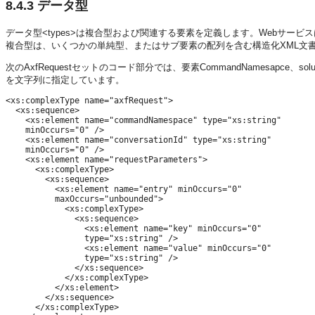
8.4.3
データ型
データ型<types>は複合型および関連する要素を定義します。Webサー
複合型は、いくつかの単純型、またはサブ要素の配列を含む構造化XML文
次のAxfRequestセットのコード部分では、要素CommandNamesapce、solutio
を文字列に指定しています。
<xs:complexType name="axfRequest">

  <xs:sequence>

    <xs:element name="commandNamespace" type="xs:string"

    minOccurs="0" />

    <xs:element name="conversationId" type="xs:string"

    minOccurs="0" />

    <xs:element name="requestParameters">

      <xs:complexType>

        <xs:sequence>

          <xs:element name="entry" minOccurs="0"

          maxOccurs="unbounded">

            <xs:complexType>

              <xs:sequence>

                <xs:element name="key" minOccurs="0"

                type="xs:string" />

                <xs:element name="value" minOccurs="0"

                type="xs:string" />

              </xs:sequence>

            </xs:complexType>

          </xs:element>

        </xs:sequence>

      </xs:complexType>
