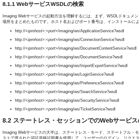
8.1.1
WebサービスWSDLの検索
Imaging Webサービスの起動方法を理解するには、まず、WSDLドキュ
場所をまとめたものです。ホスト名およびポート番号は、インストールに
http://<
ipmhost
>:<
port
>/imaging/ws/ApplicationService?wsdl
http://<
ipmhost
>:<
port
>/imaging/ws/ConnectionService?wsdl
http://<
ipmhost
>:<
port
>/imaging/ws/DocumentContentService?wsdl
http://<
ipmhost
>:<
port
>/imaging/ws/DocumentService?wsdl
http://<
ipmhost
>:<
port
>/imaging/ws/ImportExportService?wsdl
http://<
ipmhost
>:<
port
>/imaging/ws/LoginService?wsdl
http://<
ipmhost
>:<
port
>/imaging/ws/PreferenceService?wsdl
http://<
ipmhost
>:<
port
>/imaging/ws/SearchService?wsdl
http://<
ipmhost
>:<
port
>/imaging/ws/SecurityService?wsdl
http://<
ipmhost
>:<
port
>/imaging/ws/TicketService?wsdl
8.2
ステートレス・セッションでのWebサービス
Imaging Webサービスの大半は、ステートレス・モード、ステートフ
ストで渡された認証資格証明書を使用して、ユーザーのログイン、リクエ