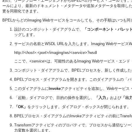
めの、ワークフロー・エージェントからBPELへのサービス・コールです。逆に
ールにより、最新のドキュメント・メタデータや追加メタデータを取得し
更を同期化できます。
BPELからどのImaging Webサービスをコールしても、その手順はいつも
設計のコンポジット・ダイアグラムで、
「コンポーネント・パレッ
ッグします。
サービスの名前とWSDL URLを入力します。Imaging Webサービ
http://<
host
>:<
port
>/imaging/ws/<
service
>?wsdl
ここで、<
service
>は、可能性のあるImaging Webサービス・エンド・ポイント
コンポジット・ダイアグラムで、BPELプロセスを、新しく作成し
BPELプロセス・ダイアグラムを開きます。このダイアグラムの「
このダイアグラムに
Invoke
アクティビティを追加し、Webサービス
「起動」ダイアログで、目的の操作を選択し、
「入力」
および
「出
「OK」
をクリックします。ダイアログ・ボックスが閉じられます。
BPELプロセス・ダイアグラムのInvokeアクティビティの前にTran
Transformアクティビティのプロパティで、プロセスから適切な
力変数を選択します。