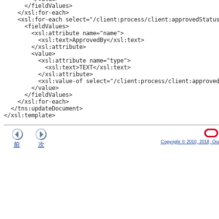
      </fieldValues>

    </xsl:for-each>

    <xsl:for-each select="/client:process/client:approvedStatus
      <fieldValues>

        <xsl:attribute name="name">

          <xsl:text>ApprovedBy</xsl:text>

        </xsl:attribute>

        <value>

          <xsl:attribute name="type">

            <xsl:text>TEXT</xsl:text>

          </xsl:attribute>

          <xsl:value-of select="/client:process/client:approved
        </value>

      </fieldValues>

    </xsl:for-each>

  </tns:updateDocument>

Copyright © 2010, 2018, Oracl
前
次