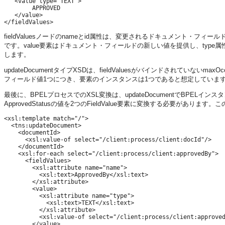
   <value type=”TEXT”>

        APPROVED

   </value>

fieldValuesノードのnameとid属性は、変更されるドキュメント・
です。value要素はドキュメント・フィールドの新しい値を提供し、type属性(T
します。
updateDocumentタイプXSDは、fieldValuesがバインドされて
フィールド値1つにつき、要素のインスタンスは1つであると想定していま
最後に、BPELプロセスでのXSL変換は、updateDocumentでBPELインスタ
ApprovedStatusの値を2つのFieldValue要素に変換する必要があり
<xsl:template match="/">

  <tns:updateDocument>

    <documentId>

      <xsl:value-of select="/client:process/client:docId"/>

    </documentId>

    <xsl:for-each select="/client:process/client:approvedBy">

      <fieldValues>

        <xsl:attribute name="name">

          <xsl:text>ApprovedBy</xsl:text>

        </xsl:attribute>

        <value>

          <xsl:attribute name="type">

            <xsl:text>TEXT</xsl:text>

          </xsl:attribute>

          <xsl:value-of select="/client:process/client:approved
        </value>
