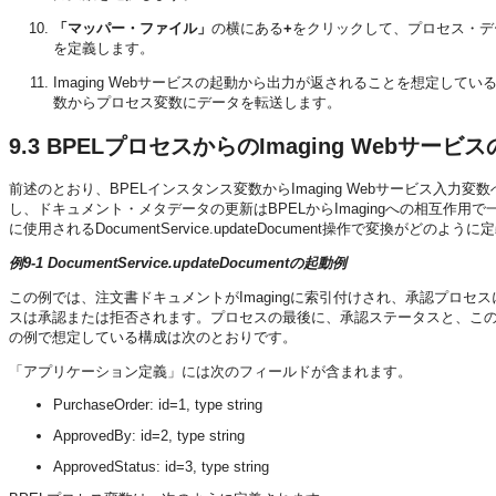
「マッパー・ファイル」
の横にある
+
をクリックして、プロセス・デ
を定義します。
Imaging Webサービスの起動から出力が返されることを想定している場合
数からプロセス変数にデータを転送します。
9.3
BPELプロセスからのImaging Webサービ
前述のとおり、BPELインスタンス変数からImaging Webサービス
し、ドキュメント・メタデータの更新はBPELからImagingへの相互作
に使用されるDocumentService.updateDocument操作で変換がど
例9-1 DocumentService.updateDocumentの起動例
この例では、注文書ドキュメントがImagingに索引付けされ、承認プロセ
スは承認または拒否されます。プロセスの最後に、承認ステータスと、このス
の例で想定している構成は次のとおりです。
「アプリケーション定義」には次のフィールドが含まれます。
PurchaseOrder: id=1, type string
ApprovedBy: id=2, type string
ApprovedStatus: id=3, type string