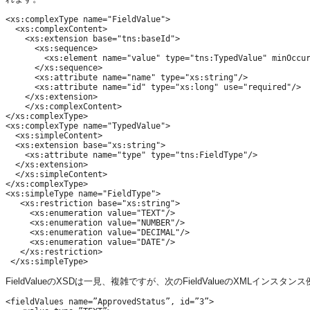
<xs:complexType name="FieldValue">

  <xs:complexContent>

    <xs:extension base="tns:baseId">

      <xs:sequence>

        <xs:element name="value" type="tns:TypedValue" minOccur
      </xs:sequence>

      <xs:attribute name="name" type="xs:string"/>

      <xs:attribute name="id" type="xs:long" use="required"/>

    </xs:extension>

    </xs:complexContent>

</xs:complexType>

<xs:complexType name="TypedValue">

  <xs:simpleContent>

  <xs:extension base="xs:string">

    <xs:attribute name="type" type="tns:FieldType"/>

  </xs:extension>

  </xs:simpleContent>

</xs:complexType>

<xs:simpleType name="FieldType">

   <xs:restriction base="xs:string">

     <xs:enumeration value="TEXT"/>

     <xs:enumeration value="NUMBER"/>

     <xs:enumeration value="DECIMAL"/>

     <xs:enumeration value="DATE"/>

   </xs:restriction>

FieldValueのXSDは一見、複雑ですが、次のFieldValueのXML
<fieldValues name=”ApprovedStatus”, id=”3”>
