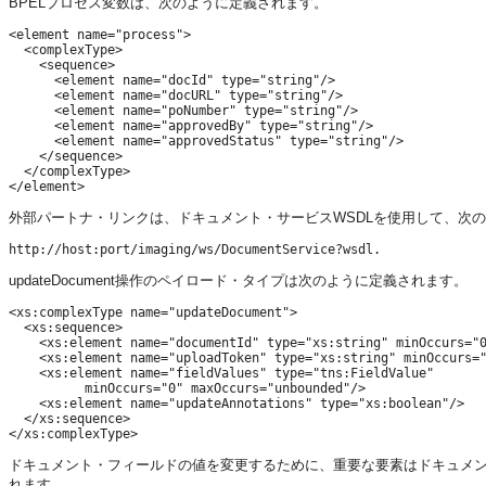
BPELプロセス変数は、次のように定義されます。
<element name="process">

  <complexType>

    <sequence>

      <element name="docId" type="string"/>

      <element name="docURL" type="string"/>

      <element name="poNumber" type="string"/>

      <element name="approvedBy" type="string"/>

      <element name="approvedStatus" type="string"/>

    </sequence>

  </complexType>

外部パートナ・リンクは、ドキュメント・サービスWSDLを使用して、次
updateDocument操作のペイロード・タイプは次のように定義されます。
<xs:complexType name="updateDocument">

  <xs:sequence>

    <xs:element name="documentId" type="xs:string" minOccurs="0
    <xs:element name="uploadToken" type="xs:string" minOccurs="
    <xs:element name="fieldValues" type="tns:FieldValue" 

          minOccurs="0" maxOccurs="unbounded"/>

    <xs:element name="updateAnnotations" type="xs:boolean"/>

  </xs:sequence>

ドキュメント・フィールドの値を変更するために、重要な要素はドキュメント化された
れます。