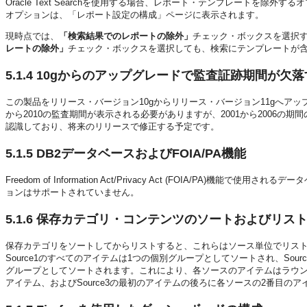
Oracle Text Searchを使用する場合、レポート・テンプレートを
オプションは、「レポート設定の構成」ページに表示されます。
現時点では、
「検索結果でのレポートの除外」
チェック・ボックスを選択
レートの除外」
チェック・ボックスを選択しても、検索にテンプレートが
5.1.4
10gからのアップグレードで監査証跡期間が欠落
この製品をリリース・バージョン10gからリリース・バージョン11gへア
から2010の監査期間が表示される必要がありますが、2001から2006
認識しており、将来のリリースで修正する予定です。
5.1.5
DB2データベースおよびFOIA/PA機能
Freedom of Information Act/Privacy Act (FOIA/PA
ョンはサポートされていません。
5.1.6
保存カテゴリ・コンテンツのソートおよびリス
保存カテゴリをソートしてからリストすると、これらはソース単位でリストされます。
Source1のすべてのアイテムは1つの個別グループとしてソートされ、Sou
グループとしてソートされます。これにより、各ソースのアイテムはラウンド・
アイテム、およびSource3の最初のアイテムの後ろに各ソースの2番目の