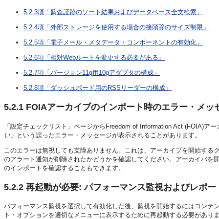
5.2.3項「監査証跡のソート結果およびデータベース全文検索」
5.2.4項「外部ストレージを使用する場合の接頭辞のサイズ制限」
5.2.5項「電子メール・メタデータ・コンポーネントの有効化」
5.2.6項「相対Webルートを変更する必要がある」
5.2.7項「バージョン11g用10gアダプタの構成」
5.2.8項「ダッシュボード用のRSSリーダーの構成」
5.2.1
FOIAアーカイブのインポート時のエラー・メッ
「設定チェックリスト」ページからFreedom of Information Act (FO
い」
という誤ったエラー・メッセージが表示されることがあります。
このエラーは無視しても支障ありません。これは、アーカイブを開始するク
のアラート通知が削除されたかどうかを確認してください。アーカイバを開き、
のインポートを確認することもできます。
5.2.2
再起動が必要: パフォーマンス監視およびレポー
パフォーマンス監視を選択して有効化した後、監視を開始するにはコンテ
ト・オプションを適切なメニューに表示するために再起動する必要があり