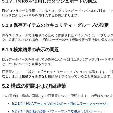
5.1.7
Firefoxを使用したダッシュボードの構成
Firefoxブラウザを使用しているとき、ダッシュボード・パネルの移動
い場所に新しいパネルを再挿入する必要があります。
5.1.8
保存アイテムのセキュリティ・グループの設定
保存スケジュールで使用されるために作成されたアイテムには、パブリッ
クに設定されている場合、URMユーザー以外は標準検索の実行時に保存ス
5.1.9
検索結果の表示の問題
DB2データベースを使用してURMを10gから11.1.1.8.0にアップ
と、空白のページが表示されます。
回避策として、「設定」のRMセキュリティ・オプションに移動します。「
なし」
または
投稿フィルタなし
権限がオフになっていることを確認します
5.2
構成の問題および回避策
この項では、構成の問題および回避策について説明します。内容は次のと
5.2.1項「FOIAアーカイブのインポート時のエラー・メッセージ」
5.2.2項「再起動が必要: パフォーマンス監視およびレポート」