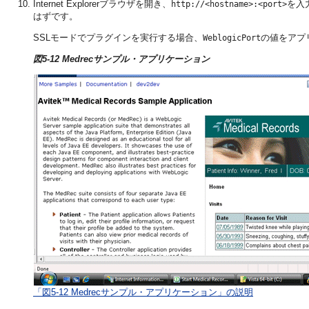
Internet Explorerブラウザを開き、
を入力
http://<hostname>:<port>
はずです。
SSLモードでプラグインを実行する場合、
の値をアプ
WeblogicPort
図5-12 Medrecサンプル・アプリケーション
「図5-12 Medrecサンプル・アプリケーション」の説明