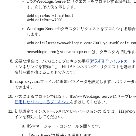
1つのWebLogic Serverにリクエストをプロキシする場合は、
i
す。次にその例を示します。
WebLogicHost=localhost

WebLogic Serverのクラスタにリクエストをプロキシする場
します。
myweblogic.comとyourweblogic.comは、クラスタ内で動作す
必要な場合は、パスによるプロキシの手順(
第5.4項「ワイルドカ
トンネリングを有効にし、HTTPトンネリング・リクエストを処理するWebLog
名前を置き換えることもできます。
ファイルに追加パラメータを設定します。パラメータ
iisproxy.ini
できます。
パスによるプロキシではなく、IISからWebLogic Serverにサー
使用したパスによるプロキシ」
を参照してください。
初期設定でインストールされているバージョンのIISでは、
iisproxy
インを有効にしてください。
IISマネージャー・コンソールを開きます。
「Web サービス拡張」
を選択します。