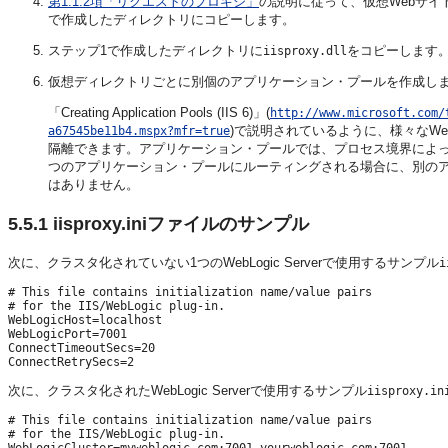
第1.1.2項「リクエストのプロキシ」
の説明に従って、仮想Webサイ
で作成したディレクトリにコピーします。
ステップ1で作成したディレクトリに
をコピーします
iisproxy.dll
仮想ディレクトリごとに別個のアプリケーション・プールを作成し
「Creating Application Pools (IIS 6)」(
http://www.microsoft.com/
)で説明されているように、様々なW
a67545be11b4.mspx?mfr=true
隔離できます。アプリケーション・プールでは、プロセス境界によ
つのアプリケーション・プールにルーティングされる場合に、別の
はありません。
5.5.1
iisproxy.iniファイルのサンプル
次に、クラスタ化されていない1つのWebLogic Serverで使用するサンプル
i
# This file contains initialization name/value pairs

# for the IIS/WebLogic plug-in.

WebLogicHost=localhost

WebLogicPort=7001

ConnectTimeoutSecs=20

次に、クラスタ化されたWebLogic Serverで使用するサンプル
iisproxy.in
# This file contains initialization name/value pairs

# for the IIS/WebLogic plug-in.
