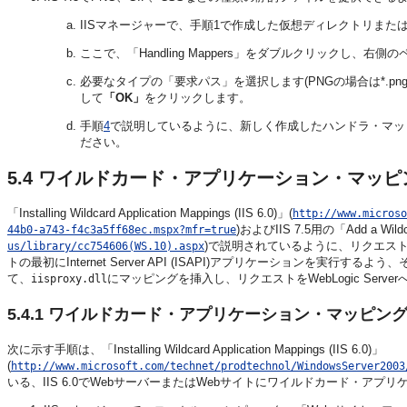
IISマネージャーで、手順1で作成した仮想ディレクトリま
ここで、「Handling Mappers」をダブルクリックし、右側
必要なタイプの「要求パス」を選択します(PNGの場合は*.png、GI
して
「OK」
をクリックします。
手順
4
で説明しているように、新しく作成したハンドラ・マッ
ださい。
5.4
ワイルドカード・アプリケーション・マッピ
「Installing Wildcard Application Mappings (IIS 6.0)」(
http://www.microso
)およびIIS 7.5用の「Add a Wildca
44b0-a743-f4c3a5ff68ec.mspx?mfr=true
)で説明されているように、リクエス
us/library/cc754606(WS.10).aspx
トの最初にInternet Server API (ISAPI)アプリケーションを
て、
にマッピングを挿入し、リクエストをWebLogic Ser
iisproxy.dll
5.4.1
ワイルドカード・アプリケーション・マッピングのイン
次に示す手順は、「Installing Wildcard Application Mappings (IIS 6.0)」
(
http://www.microsoft.com/technet/prodtechnol/WindowsServer2003
いる、IIS 6.0でWebサーバーまたはWebサイトにワイルドカード・ア