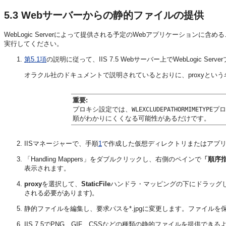
5.3
Webサーバーからの静的ファイルの提供
WebLogic Serverによって提供される予定のWebアプリケーションに
実行してください。
第5.1項
の説明に従って、IIS 7.5 Webサーバー上でWebLogic 
オラクル社のドキュメントで説明されているとおりに、proxyとい
重要:
プロキシ設定では、
プロ
WLEXCLUDEPATHORMIMETYPE
順がわかりにくくなる可能性があるだけです。
IISマネージャーで、手順
1
で作成した仮想ディレクトリまたはアプ
「Handling Mappers」をダブルクリックし、右側のペインで
「順序
表示されます。
proxy
を選択して、
StaticFile
ハンドラ・マッピングの下にドラッグします
される必要があります)。
静的ファイルを編集し、要求パスを*.jpgに変更します。ファイルを
IIS 7.5でPNG、GIF、CSSなどの種類の静的ファイルを提供で