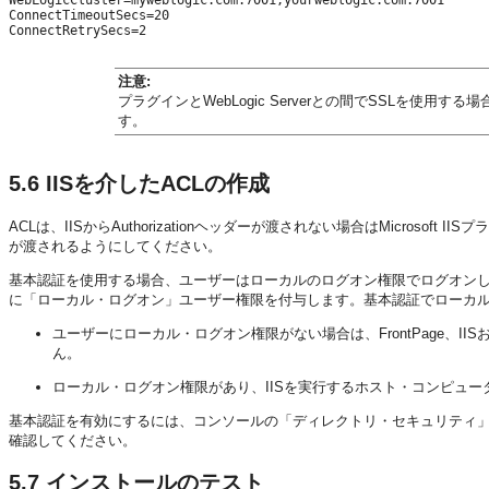
WebLogicCluster=myweblogic.com:7001,yourweblogic.com:7001

ConnectTimeoutSecs=20

注意:
プラグインとWebLogic Serverとの間でSSLを使
す。
5.6
IISを介したACLの作成
ACLは、IISからAuthorizationヘッダーが渡されない場合はMicrosoft
が渡されるようにしてください。
基本認証を使用する場合、ユーザーはローカルのログオン権限でログオンし
に「ローカル・ログオン」ユーザー権限を付与します。基本認証でローカル
ユーザーにローカル・ログオン権限がない場合は、FrontPage、II
ん。
ローカル・ログオン権限があり、IISを実行するホスト・コンピュ
基本認証を有効にするには、コンソールの「ディレクトリ・セキュリティ
確認してください。
5.7
インストールのテスト