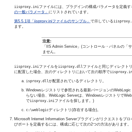
ファイルには、プラグインの構成パラメータを定義す
iisproxy.ini
の一般パラメータ」
にリストされています。
第5.5.1項「iisproxy.iniファイルのサンプル」
で示している
iisproxy.
ます。
注意:
「IIS Admin Service」(コントロール・
ません。
ファイルを
ファイルと同じディレクト
iisproxy.ini
iisproxy.dll
に配置した場合、次のディレクトリにおいて次の順序で
iisproxy.i
が配置されているディレクトリ。
isproxy.dll
Windowsレジストリで参照される最新バージョンのWebLogi
らない場合、WebLogic Serverは、Windowsレジストリ
で
ファイルを探します。)
iisproxy.ini
ディレクトリ(存在する場合)。
c:\weblogic
Microsoft Internet Information Serverプラグインがリ
びポートを定義するには、構成に応じて次の2つの方法があります。