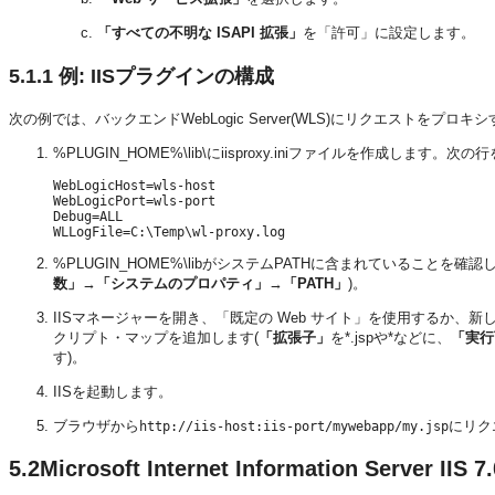
「すべての不明な ISAPI 拡張」
を「許可」に設定します。
5.1.1
例: IISプラグインの構成
次の例では、バックエンドWebLogic Server(WLS)にリクエストをプ
%PLUGIN_HOME%\lib\にiisproxy.iniファイルを作成します
WebLogicHost=wls-host

WebLogicPort=wls-port

Debug=ALL

%PLUGIN_HOME%\libがシステムPATHに含まれていることを確認
数」
→
「システムのプロパティ」
→
「PATH」
)。
IISマネージャーを開き、「既定の Web サイト」を使用するか、
クリプト・マップを追加します(
「拡張子」
を*.jspや*などに、
「実行
す)。
IISを起動します。
ブラウザから
にリク
http://iis-host:iis-port/mywebapp/my.jsp
5.2
Microsoft Internet Information Ser