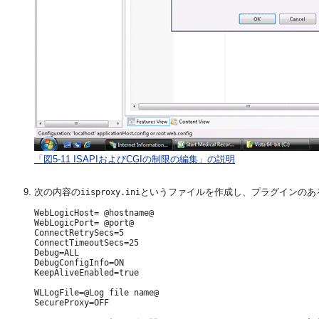
「図5-11 ISAPIおよびCGIの制限の編集」の説明
次の内容の
というファイルを作成し、プラグインのあ
iisproxy.ini
WebLogicHost= @hostname@

WebLogicPort= @port@

ConnectRetrySecs=5

ConnectTimeoutSecs=25

Debug=ALL

DebugConfigInfo=ON

KeepAliveEnabled=true

WLLogFile=@Log file name@
