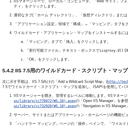
IISマネージャーで、ローカル・コンピュータ、「Web サイト」
ティ」をクリックします。
適切なタブ(「ホーム ディレクトリ」、「仮想ディレクトリ」または
「アプリケーション設定」領域で「構成」→「マッピング」タブを
ワイルドカード・アプリケーション・マップをインストールするに
「マッピング」タブで「挿入」をクリックします。
「実行可能ファイル」テキスト・ボックスで
D
iisproxy.dll
「OK」をクリックします。
5.4.2
IIS 7.5用のワイルドカード・スクリプト・マッ
次に示す手順は、IIS 7.5向けの「Add a Wildcard Script Map」(
http://tec
7.5でワイルドカード・スクリプト・マップを追加し、ISAPIを使用して
IISマネージャーを開き、管理するレベルに移動します。IISマネー
の「Open IIS Manage
us/library/cc770472(WS.10).aspx
の「Navigation in IIS M
us/library/cc732920(WS.10).aspx
サーバー、サイトまたはアプリケーション・ホームページの機能ビ
「ハンドラー マッピング」ページの「操作」ペインで、「ワイルド