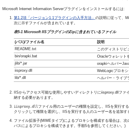
Microsoft Internet Information Serverプラグインをインストールするには:
第1.2項「バージョン1.1プラグインの入手方法」
の説明に従って、Micro
次に示すファイルが含まれています。
表5-1 Microsoft IISプラグインのZipに含まれているファイル
(パス)/ファイル名
説明
README.txt
このディストリビ
bin/orapki.bat
Oracleウォレット
jlib/*.jar
orapkiヘルパーJ
iisproxy.dll
WebLogicプロ
lib/*.dll
ヘルパー・ライブ
IISからアクセス可能な使用しやすいディレクトリにiisproxy.d
納する必要があります。
ファイル用のユーザーの権限を設定し、IISを実行す
iisproxy.dll
クリックして権限を選択し、IISを実行する人のユーザー名を追加す
ファイル拡張子(MIMEタイプ)によるプロキシを構成する場合は、
パスによるプロキシを構成できます。手順5を参照してください。)