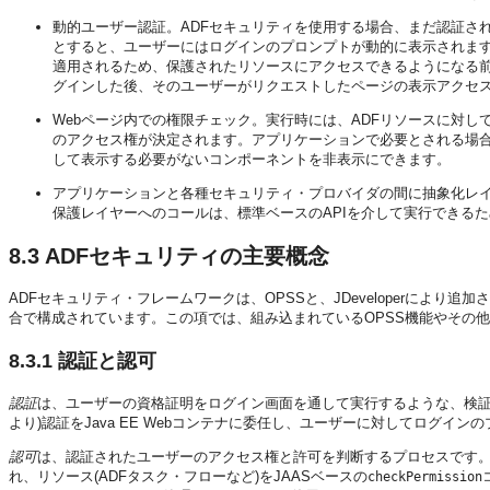
動的ユーザー認証。ADFセキュリティを使用する場合、まだ認証さ
とすると、ユーザーにはログインのプロンプトが動的に表示されま
適用されるため、保護されたリソースにアクセスできるようになる前に
グインした後、そのユーザーがリクエストしたページの表示アクセス
Webページ内での権限チェック。実行時には、ADFリソースに対し
のアクセス権が決定されます。アプリケーションで必要とされる場合、
して表示する必要がないコンポーネントを非表示にできます。
アプリケーションと各種セキュリティ・プロバイダの間に抽象化レ
保護レイヤーへのコールは、標準ベースのAPIを介して実行できる
8.3
ADFセキュリティの主要概念
ADFセキュリティ・フレームワークは、OPSSと、JDeveloperによ
合で構成されています。この項では、組み込まれているOPSS機能やその他
8.3.1
認証と認可
認証
は、ユーザーの資格証明をログイン画面を通して実行するような、検証プ
より)認証をJava EE Webコンテナに委任し、ユーザーに対してログイ
認可
は、認証されたユーザーのアクセス権と許可を判断するプロセスです。A
れ、リソース(ADFタスク・フローなど)をJAASベースの
checkPermission