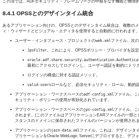
この項では、ADFセキュリティ・フレームワークの中核をなす機能と物理
8.4.1
OPSSとのデザインタイム統合
あるアプリケーション向けの、OPSSとのデザインタイム統合は、複数のメタ
ィ・ウィザードとビジュアル・エディタを使用すると自動的に行われます
ユーザー・インタフェース・プロジェクトの
ファイル。次の
web.xml
。これにより、OPSSポリシー・プロバイダを設
JpsFilter
oracle.adf.share.security.authentication.Authentica
最初にアクセスしてログインし、ユーザー認証を動的にトリ
ログインの構成に対する認証メソッド。
ロールなど、必須セキュリティ・ロール。動的
valid-users
アプリケーション・ワークスペースの
ファイル。こ
adf-config.xml
キュリティ・ポリシーの使用が有効化されています。
アプリケーション・ワークスペースの
ファイル。こ
jps-config.xml
されます。(このファイルはアプリケーションEARファイルの一部
スタンスのドメインに保存されたファイルのバージョンが使用されま
アプリケーションの
ファイル。これは、デザインタ
jazn-data.xml
プリケーションをOracle WebLogic Serverにデプロイすると、