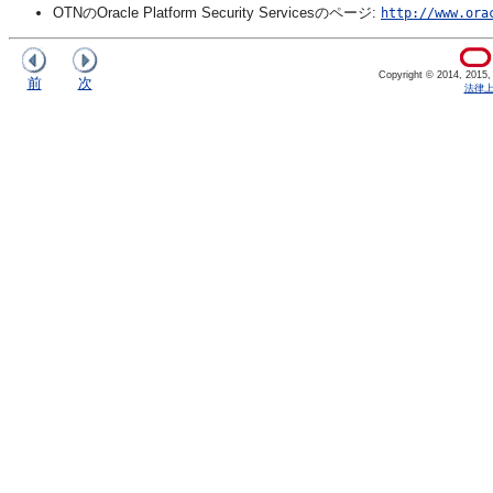
OTNのOracle Platform Security Servicesのページ:
http://www.ora
Copyright © 2014, 2015, Or
前
次
法律