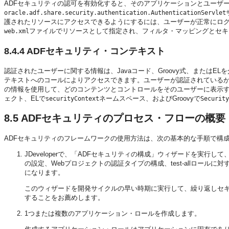
ADFセキュリティの認可を有効化すると、そのアプリケーションとユーザ
oracle.adf.share.security.authentication.AuthenticationServlet
護されたリソースにアクセスできるようにするには、ユーザーが正常にロ
ファイルでリソースとして指定され、フィルタ・マッピングとセキ
web.xml
8.4.4
ADFセキュリティ・コンテキスト
認証されたユーザーに関する情報は、Javaコード、Groovy式、または
テキストへのコールによりアクセスできます。ユーザーが認証されている
の情報を使用して、どのコンテンツとコントロールをそのユーザーに表示す
ェクト、ELで
ネームスペース、およびGroovyで
securityContext
Security
8.5
ADFセキュリティのプロセス・フローの概要
ADFセキュリティのフレームワークの使用方法は、次の基本的な手順で構
JDeveloperで、「ADFセキュリティの構成」ウィザードを実
の設定、Webプロジェクトの認証タイプの構成、test-allロー
になります。
このウィザードを開発サイクルの早い時期に実行して、繰り返しセ
することをお薦めします。
1つまたは複数のアプリケーション・ロールを作成します。