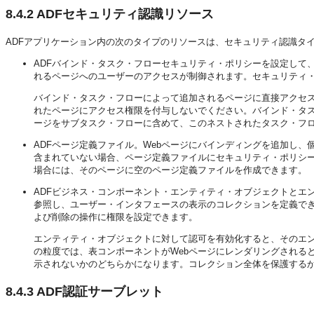
8.4.2
ADFセキュリティ認識リソース
ADFアプリケーション内の次のタイプのリソースは、セキュリティ認識タ
ADFバインド・タスク・フローセキュリティ・ポリシーを設定して
れるページへのユーザーのアクセスが制御されます。セキュリティ
バインド・タスク・フローによって追加されるページに直接アクセ
れたページにアクセス権限を付与しないでください。バインド・タ
ージをサブタスク・フローに含めて、このネストされたタスク・フ
ADFページ定義ファイル。Webページにバインディングを追加し
含まれていない場合、ページ定義ファイルにセキュリティ・ポリシ
場合には、そのページに空のページ定義ファイルを作成できます。
ADFビジネス・コンポーネント・エンティティ・オブジェクトとエ
参照し、ユーザー・インタフェースの表示のコレクションを定義で
よび削除の操作に権限を設定できます。
エンティティ・オブジェクトに対して認可を有効化すると、そのエ
の粒度では、表コンポーネントがWebページにレンダリングされる
示されないかのどちらかになります。コレクション全体を保護する
8.4.3
ADF認証サーブレット