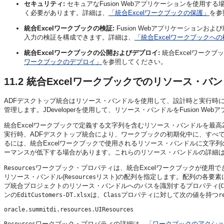
セキュリティ:
セキュアな
Fusion Webアプリケーション
を使用する場
く必要があります。詳細は、
「統合Excelワークブックの保護」
を参
統合Excelワークブックの検証:
Fusion Webアプリケーション
および
入力の検証を構成できます。詳細は、
「統合Excelワークブックへ
統合Excelワークブックの公開およびデプロイ:
統合Excelワーク
ワークブックのデプロイ」
を参照してください。
11.2
統合Excelワークブックでのリソース・バ
ADFデスクトップ統合はリソース・バンドルを使用して、設計時と実行時に
管理します。JDeveloperを使用して、リソース・バンドルをFusion W
統合Excelワークブックで定義する文字列を含むリソース・バンドルを最
実行時、ADFデスクトップ統合により、ワークブックの初期化中に、すべ
るには、統合Excelワークブックで使用されるリソース・バンドルに文
ーマンスが低下する場合があります。これらのリソース・バンドルの詳細
ワークブック・プロパティは、統合Excelワークブックが使用で
Resources
リソース・バンドル(
リスト)の配列を指定します。配列の各要素
Resources
プ統合プロジェクトのリソース・バンドルへのパスを識別するプロパティ(
C
ンの
は、
プロパティに対して次の値を持つ
EditCustomers-DT.xlsx
Class
r
oracle.summitdi.resources.UIResources
ワークブック・プロパティの詳細は、
「ワークブックのアクショ