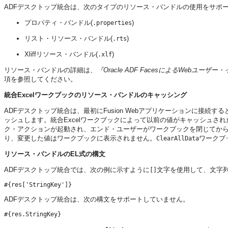
ADFデスクトップ統合は、次のタイプのリソース・バンドルの使用をサポ
プロパティ・バンドル(
)
.properties
リスト・リソース・バンドル(
)
.rts
Xliffリソース・バンドル(
)
.xlf
リソース・バンドルの詳細は、
『Oracle ADF FacesによるWebユー
項を参照してください。
統合Excelワークブックのリソース・バンドルのキャッシング
ADFデスクトップ統合は、最初に
Fusion Webアプリケーション
に接続する
ッシュします。統合Excelワークブックによって以前の値がキャッシュさ
ク・アクションが起動され、エンド・ユーザーがワークブックを閉じてか
り、変更した値はワークブックに表示されません。
ワークブ
ClearAllData
リソース・バンドルのEL式の構文
ADFデスクトップ統合では、次の例に示すように
文字を使用して、文字列
[]
#{res['StringKey']}
ADFデスクトップ統合は、次の構文をサポートしていません。
#{res.StringKey}