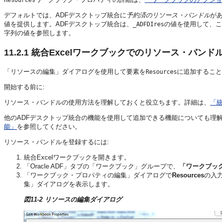
Resources
デフォルトでは、ADFデスクトップ統合に
予約済のリソース・バンドル
が
値を提供します。ADFデスクトップ統合は、
の値を使用して、こ
_ADFDIres
字列の値を参照します。
11.2.1
統合Excelワークブックでのリソース・バンド
「リソースの編集」ダイアログを使用して要素を
に追加すること
Resources
開始する前に:
リソース・バンドルの使用方法を理解しておくと役立ちます。詳細は、
「統
他のADFデスクトップ統合の機能を使用して追加できる機能についても理
能」
を参照してください。
リソース・バンドルを登録するには:
統合Excelワークブックを開きます。
「Oracle ADF」タブの「ワークブック」グループで、
「ワークブッ
「ワークブック・プロパティの編集」ダイアログで
Resources
の入力
集」ダイアログを表示します。
図11-2 リソースの編集ダイアログ