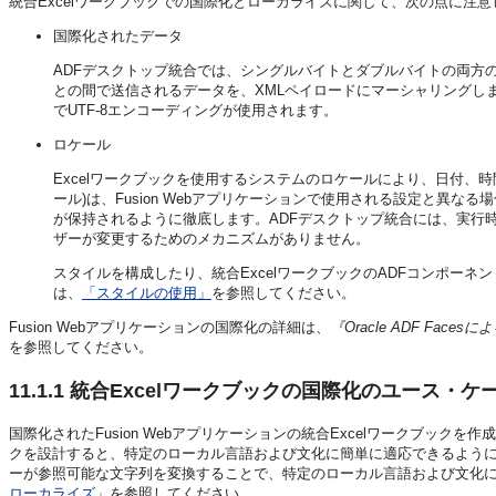
統合Excelワークブックでの国際化とローカライズに関して、次の点に注
国際化されたデータ
ADFデスクトップ統合では、シングルバイトとダブルバイトの両方の
との間で送信されるデータを、XMLペイロードにマーシャリングし
でUTF-8エンコーディングが使用されます。
ロケール
Excelワークブックを使用するシステムのロケールにより、日付、
ール)は、
Fusion Webアプリケーション
で使用される設定と異なる場
が保持されるように徹底します。ADFデスクトップ統合には、実行時に
ザーが変更するためのメカニズムがありません。
スタイルを構成したり、統合ExcelワークブックのADFコンポー
は、
「スタイルの使用」
を参照してください。
Fusion Webアプリケーション
の国際化の詳細は、
『Oracle ADF Fa
を参照してください。
11.1.1
統合Excelワークブックの国際化のユース・ケ
国際化された
Fusion Webアプリケーション
の統合Excelワークブックを
クを設計すると、特定のローカル言語および文化に簡単に適応できるよう
ーが参照可能な文字列を変換することで、特定のローカル言語および文化に対
ローカライズ」
を参照してください。