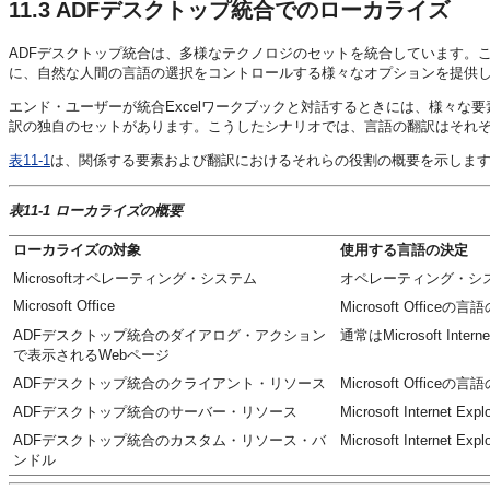
11.3
ADFデスクトップ統合でのローカライズ
ADFデスクトップ統合は、多様なテクノロジのセットを統合しています。
に、自然な人間の言語の選択をコントロールする様々なオプションを提供
エンド・ユーザーが統合Excelワークブックと対話するときには、様々
訳の独自のセットがあります。こうしたシナリオでは、言語の翻訳はそれ
表11-1
は、関係する要素および翻訳におけるそれらの役割の概要を示しま
表11-1 ローカライズの概要
ローカライズの対象
使用する言語の決定
Microsoftオペレーティング・システム
オペレーティング・シ
Microsoft Office
Microsoft Officeの
ADFデスクトップ統合のダイアログ・アクション
通常はMicrosoft In
で表示されるWebページ
ADFデスクトップ統合のクライアント・リソース
Microsoft Officeの
ADFデスクトップ統合のサーバー・リソース
Microsoft Internet E
ADFデスクトップ統合のカスタム・リソース・バ
Microsoft Internet E
ンドル