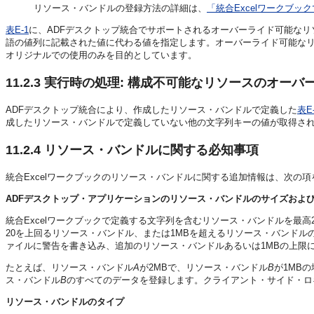
リソース・バンドルの登録方法の詳細は、
「統合Excelワークブ
表E-1
に、ADFデスクトップ統合でサポートされるオーバーライド可能な
語の値列に記載された値に代わる値を指定します。オーバーライド可能な
オリジナルでの使用のみを目的としています。
11.2.3
実行時の処理: 構成不可能なリソースのオーバ
ADFデスクトップ統合により、作成したリソース・バンドルで定義した
表E
成したリソース・バンドルで定義していない他の文字列キーの値が取得さ
11.2.4
リソース・バンドルに関する必知事項
統合Excelワークブックのリソース・バンドルに関する追加情報は、次の
ADFデスクトップ・アプリケーションのリソース・バンドルのサイズおよ
統合Excelワークブックで定義する文字列を含むリソース・バンドルを最
20を上回るリソース・バンドル、または1MBを超えるリソース・バンドル
ァイルに警告を書き込み、追加のリソース・バンドルあるいは1MBの上限
たとえば、リソース・バンドル
A
が2MBで、リソース・バンドル
B
が1MB
ス・バンドル
B
のすべてのデータを登録します。クライアント・サイド・ロ
リソース・バンドルのタイプ