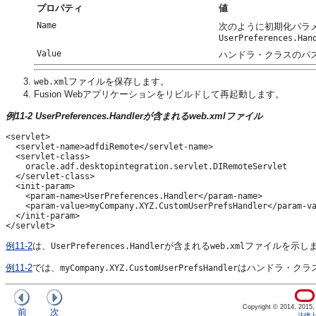
プロパティ
値
Name
次のように初期化パラ
UserPreferences.Han
Value
ハンドラ・クラスのパ
ファイルを保存します。
web.xml
Fusion Webアプリケーションをリビルドして再起動します。
例11-2 UserPreferences.Handlerが含まれるweb.xmlファイル
<servlet>

  <servlet-name>adfdiRemote</servlet-name>

  <servlet-class>

    oracle.adf.desktopintegration.servlet.DIRemoteServlet

  </servlet-class>

  <init-param>

    <param-name>UserPreferences.Handler</param-name>

    <param-value>myCompany.XYZ.CustomUserPrefsHandler</param-va
  </init-param>

例11-2
は、
が含まれる
ファイルを示し
UserPreferences.Handler
web.xml
例11-2
では、
はハンドラ・クラ
myCompany.XYZ.CustomUserPrefsHandler
Copyright © 2014, 2015, Or
前
次
法律