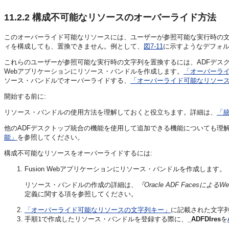
11.2.2
構成不可能なリソースのオーバーライド方法
このオーバーライド可能なリソースには、ユーザーが参照可能な実行時の文
ィを構成しても、置換できません。例として、
図7-11
に示すようなデフォ
これらのユーザーが参照可能な実行時の文字列を置換するには、ADFデス
Webアプリケーション
にリソース・バンドルを作成します。
「オーバーラ
ソース・バンドルでオーバーライドする、
「オーバーライド可能なリソー
開始する前に:
リソース・バンドルの使用方法を理解しておくと役立ちます。詳細は、
「統
他のADFデスクトップ統合の機能を使用して追加できる機能についても理
能」
を参照してください。
構成不可能なリソースをオーバーライドするには:
Fusion Webアプリケーション
にリソース・バンドルを作成します。
リソース・バンドルの作成の詳細は、
『Oracle ADF Faces
定義に関する項を参照してください。
「オーバーライド可能なリソースの文字列キー」
に記載された文字
手順
で作成したリソース・バンドルを登録する際に、
_ADFDIres
を
1