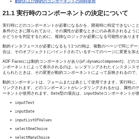
動的および静的のコンポーネントの同時使用
21.1
実行時のコンポーネントの決定について
実行時にどのコンポーネントが必要になるかを、開発時に特定できないこ
条件のときに限られており、その属性が必要なときにのみ表示されるよう
かどうかを判定するために、複雑なロジックが必要になる可能性がありま
動的インタフェースが必要になるもう1つの例は、複数のページで同じデー
合は、そのオブジェクトにバインドされているすべてのページに変更を加
ADF Facesには動的コンポーネントがあり(
)、どの
af:dynamicComponent
ンポーネントによって表示されるのは、レンダリングされたインスタンス
えられたときは、その変更が動的コンポーネントによって反映されるので、
動的コンポーネントは、フォームまたは表として使用できます。実行時に
リングされます。どのコンポーネントがレンダリングされるかは、属性の
ーネントが使用されます。
型の場合は、
コンポーネントが
Date
inputDate
inputText
inputDate
inputListOfValues
selectOneChoice
selectManyChoice