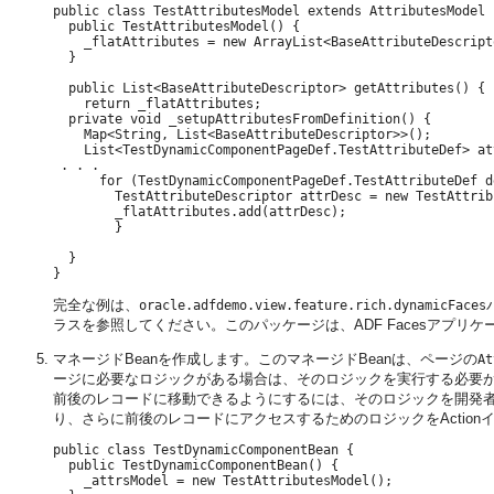
public class TestAttributesModel extends AttributesModel {
  public TestAttributesModel() {

    _flatAttributes = new ArrayList<BaseAttributeDescripto
  }

  public List<BaseAttributeDescriptor> getAttributes() {

    return _flatAttributes;

  private void _setupAttributesFromDefinition() {

    Map<String, List<BaseAttributeDescriptor>>();

    List<TestDynamicComponentPageDef.TestAttributeDef> at
 . . .

      for (TestDynamicComponentPageDef.TestAttributeDef d
        TestAttributeDescriptor attrDesc = new TestAttrib
        _flatAttributes.add(attrDesc);

        }

  }

完全な例は、
oracle.adfdemo.view.feature.rich.dynamicFaces
ラスを参照してください。このパッケージは、ADF Facesアプ
マネージドBeanを作成します。このマネージドBeanは、ページの
At
ージに必要なロジックがある場合は、そのロジックを実行する必要
前後のレコードに移動できるようにするには、そのロジックを開発
り、さらに前後のレコードにアクセスするためのロジックをActio
public class TestDynamicComponentBean {

  public TestDynamicComponentBean() {

    _attrsModel = new TestAttributesModel();
