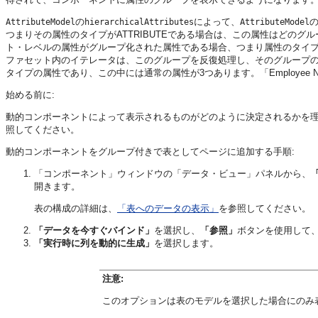
の
によって、
AttributeModel
hierarchicalAttributes
AttributeModel
つまりその属性のタイプがATTRIBUTEである場合は、この属性はどの
ト・レベルの属性がグループ化された属性である場合、つまり属性のタイプ
ファセット内のイテレータは、このグループを反復処理し、そのグループの中の各属
タイプの属性であり、この中には通常の属性が3つあります。「Employee Num
始める前に:
動的コンポーネントによって表示されるものがどのように決定されるかを
照してください。
動的コンポーネントをグループ付きで表としてページに追加する手順:
「コンポーネント」ウィンドウの「データ・ビュー」パネルから、
開きます。
表の構成の詳細は、
「表へのデータの表示」
を参照してください。
「データを今すぐバインド」
を選択し、
「参照」
ボタンを使用して
「実行時に列を動的に生成」
を選択します。
注意:
このオプションは表のモデルを選択した場合にのみ