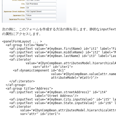
次の例に、このフォームを作成する方法の例を示します。静的な
inputText
の属性にアクセスします。
<panelFormLayout ... >

  <af:group title="Name">

    <af:inputText value="#{myBean.firstName} id="it1" label="Fi
    <af:inputText value="#{myBean.middleName} id="it2" label="M
    <af:inputText value="#{myBean.lastName} id="it3" label="Las
    <af:iterator

             value="#{DynCompBean.attributesModel.hierarchicalA
                 var="attr" id="iter1">

      <af:dynamicComponent id="dc1"

                           value="#{DynCompBean.value[attr.name
                           attributeModel="#{attr}"/>

    </af:iterator>

  </af:group>

  <af:group title="Address">

    <af:inputText value="#{myBean.streetAddress}" id="it4" 

                  label="Street Address"/>

    <af:inputText value="#{myBean.City.inputValue}" id="it5" la
    <af:inputText value="#{myBean.State.inputValue}" id="it6" l
    <af:iterator

          value="#{DynCompBean.attributesModel.hierarchicalAttr
          var="attr" id="iter1">
