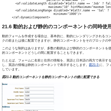
                    pattern="#,###,###" />

  <af:validateLength disabled="#{attr.name == 'Job' ? fal
                     maximum="10" hintMaximum="maxmum len
  <af:validateLongRange disabled="#{attr.name == 'Sal' ? 
                        minimum="1000"/>

</af:dynamicComponent>
21.6
動的および静的のコンポーネントの同時使
動的フォームを作成する場合は、基本的に、動的にレンダリングされるコ
クの前または後に配置できますが、静的コンポーネントをそのブロックの
このような制約はありますが、多数の動的および静的のコンポーネントを
的コンポーネントどうしの間に配置することもできます。
たとえば、フォームに名前と住所の情報を、英語と日本語の両方で表示す
し、英語の情報は静的コンポーネントで表示するとします。
図21-3
に、フ
しています。
図21-3 動的コンポーネントを静的コンポーネントの後に配置できる