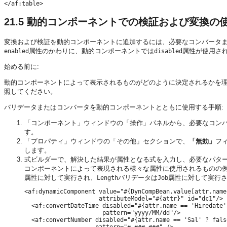
</af:table>
21.5
動的コンポーネントでの検証および変換の
変換および検証を動的コンポーネントに追加するには、必要なコンバータ
属性のかわりに、動的コンポーネントでは
属性が使用さ
enabled
disabled
始める前に:
動的コンポーネントによって表示されるものがどのように決定されるかを
照してください。
バリデータまたはコンバータを動的コンポーネントとともに使用する手順:
「コンポーネント」ウィンドウの「操作」パネルから、必要なコン
す。
「プロパティ」ウィンドウの「その他」セクションで、
「無効」
フ
します。
式ビルダーで、解決した結果が属性となる式を入力し、必要なパタ
コンポーネントによって表現される様々な属性に使用されるものの
属性に対して実行され、
バリデータは
属性に対して実行
Length
Job
<af:dynamicComponent value="#{DynCompBean.value[attr.name]
                     attributeModel="#{attr}" id="dc1"/>

  <af:convertDateTime disabled="#{attr.name == 'Hiredate'
                      pattern="yyyy/MM/dd"/>

  <af:convertNumber disabled="#{attr.name == 'Sal' ? fals