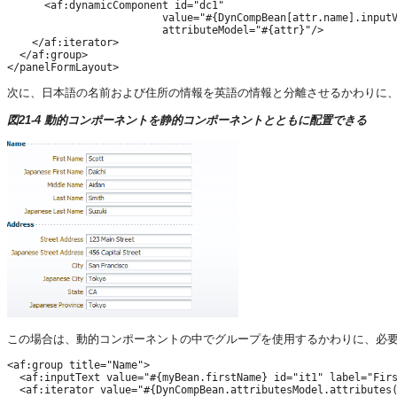
      <af:dynamicComponent id="dc1"

                         value="#{DynCompBean[attr.name].inputV
                         attributeModel="#{attr}"/>

    </af:iterator>

  </af:group>

次に、日本語の名前および住所の情報を英語の情報と分離させるかわりに
図21-4 動的コンポーネントを静的コンポーネントとともに配置できる
この場合は、動的コンポーネントの中でグループを使用するかわりに、必要な
<af:group title="Name">

  <af:inputText value="#{myBean.firstName} id="it1" label="Firs
  <af:iterator value="#{DynCompBean.attributesModel.attributes(