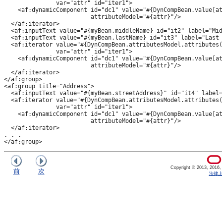
               var="attr" id="iter1">

    <af:dynamicComponent id="dc1" value="#{DynCompBean.value[at
                         attributeModel="#{attr}"/>

  </af:iterator>

  <af:inputText value="#{myBean.middleName} id="it2" label="Mid
  <af:inputText value="#{myBean.lastName} id="it3" label="Last 
  <af:iterator value="#{DynCompBean.attributesModel.attributes(
               var="attr" id="iter1">

    <af:dynamicComponent id="dc1" value="#{DynCompBean.value[at
                         attributeModel="#{attr}"/>

  </af:iterator>

</af:group>

<af:group title="Address">

  <af:inputText value="#{myBean.streetAddress}" id="it4" label=
  <af:iterator value="#{DynCompBean.attributesModel.attributes(
               var="attr" id="iter1">

    <af:dynamicComponent id="dc1" value="#{DynCompBean.value[at
                         attributeModel="#{attr}"/>

  </af:iterator>

. . .

</af:group>
Copyright © 2013, 2016, Or
前
次
法律