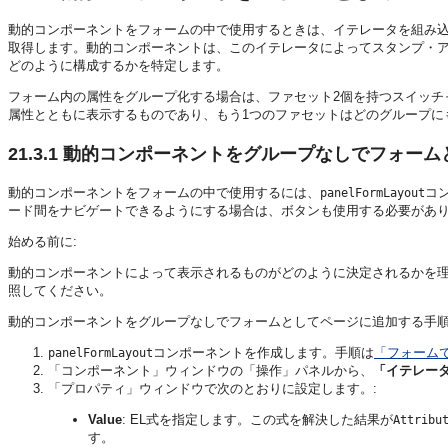
動的コンポーネントをフォームの中で使用するときは、イテレータを組み
取得します。動的コンポーネントは、このイテレータによってスタンプ・
どのように構成するかを特定します。
フォーム内の属性をグループ化する場合は、ファセット2個を持つスイッチ
属性とともに表示するものであり、もう1つのファセットはどのグループに
21.3.1
動的コンポーネントをグループなしでフォーム
動的コンポーネントをフォームの中で使用するには、
コ
panelFormLayout
ード間をナビゲートできるようにする場合は、ボタンも使用する必要があ
始める前に:
動的コンポーネントによって表示されるものがどのように決定されるかを
照してください。
動的コンポーネントをグループなしでフォームとしてページに追加する手順
コンポーネントを作成します。手順は
「フォーム
panelFormLayout
「コンポーネント」ウィンドウの「操作」パネルから、
「イテレー
「プロパティ」ウィンドウで次のとおりに設定します。:
Value
: EL式を指定します。この式を解決した結果が
Attribu
す。