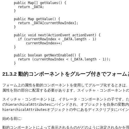
public Map[] getValues() {

  return _DATA;

}

public Map getValue() {

  return _DATA[currentRowIndex];

}

public void next(ActionEvent actionEvent) {

  if (currentRowIndex < _DATA.length - 1)

      currentRowIndex++;

}

public boolean getNextEnabled() {

  return (currentRowIndex < (_DATA.length - 1));

21.3.2
動的コンポーネントをグループ付きでフォーム
フォーム上の属性を動的コンポーネントを使用してグループ化するときは
属性を別の部分に配置する必要があります。スイッチャ・コンポーネントの
スイッチャ・コンポーネントは、イテレータ・コンポーネントの子です。
の
にバインドされ、オブジェクトを自身の変数内
hierarchicalAttributes
オブジェクトの中にあるディスクリプタにバイン
hierarchicalAttributes
始める前に:
動的コンポーネントによって表示されるものがどのように決定されるかを