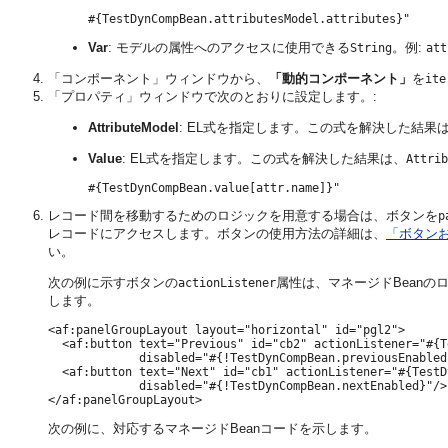
Var
: モデルの属性へのアクセスに使用できる
。例:
String
att
「コンポーネント」ウィンドウから、
「動的コンポーネント」
を
ite
「プロパティ」ウィンドウで次のとおりに設定します。:
AttributeModel
: EL式を指定します。この式を解決した結
Value
: EL式を指定します。この式を解決した結果は、
Attrib
レコード間を移動するためのロジックを用意する場合は、ボタンを
p
レコードにアクセスします。ボタンの使用方法の詳細は、
「ボタンお
い。
次の例に示すボタンの
属性は、マネージドBean
actionListener
します。
<af:panelGroupLayout layout="horizontal" id="pgl2">

  <af:button text="Previous" id="cb2" actionListener="#{T
             disabled="#{!TestDynCompBean.previousEnabled}
  <af:button text="Next" id="cb1" actionListener="#{TestD
             disabled="#{!TestDynCompBean.nextEnabled}"/>

次の例に、対応するマネージドBeanコードを示します。