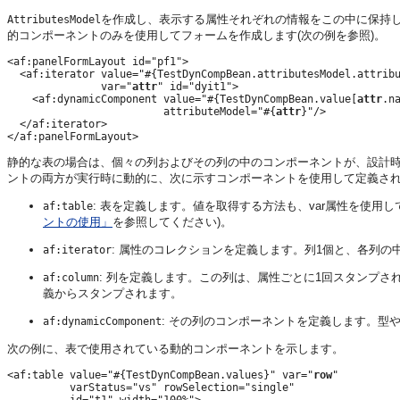
を作成し、表示する属性それぞれの情報をこの中に保持
AttributesModel
的コンポーネントのみを使用してフォームを作成します(次の例を参照)。
<af:panelFormLayout id="pf1">

  <af:iterator value="#{TestDynCompBean.attributesModel.attribu
               var="
attr
" id="dyit1">

    <af:dynamicComponent value="#{TestDynCompBean.value[
attr
.na
                         attributeModel="#{
attr
}"/>

  </af:iterator>

静的な表の場合は、個々の列およびその列の中のコンポーネントが、設計
ントの両方が実行時に動的に、次に示すコンポーネントを使用して定義さ
: 表を定義します。値を取得する方法も、var属性を使用し
af:table
ントの使用」
を参照してください)。
: 属性のコレクションを定義します。列1個と、各列の
af:iterator
: 列を定義します。この列は、属性ごとに1回スタンプさ
af:column
義からスタンプされます。
: その列のコンポーネントを定義します。型
af:dynamicComponent
次の例に、表で使用されている動的コンポーネントを示します。
<af:table value="#{TestDynCompBean.values}" var="
row
"

          varStatus="vs" rowSelection="single"
