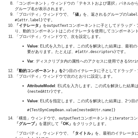
「コンポーネント」ウィンドウの「テキストおよび選択」パネルか
グループ名が表示されます。
「プロパティ」ウィンドウで、
「値」
を、返されるグループの
label
です。
#{attr.label}
「イテレータ」
を
コンポーネントに子としてドラッグ・
outputText
り、動的コンポーネントはこのイテレータを使用してコンポーネン
「プロパティ」ウィンドウで、次を設定します。
Value
: EL式を入力します。この式を解決した結果は、最
要があります。たとえば、
です。
#{attr.descriptors}
Var
: ディスクリプタ内の属性へのアクセスに使用できる
Stri
「動的コンポーネント」を
2つ目のイテレータに子としてドラッグ・
「プロパティ」ウィンドウで次のとおりに設定します。
AttributeModel
: EL式を入力します。この式を解決した結
です。
{nestedAttr}
Value
: EL式を指定します。この式を解決した結果は、2つ
「構造」ウィンドウで、
コンポーネントと
コン
outputText
iterator
「グループ」
を選択して
「OK」
をクリックします。
「プロパティ」ウィンドウで、
「タイトル」
を、最初のイテレータ