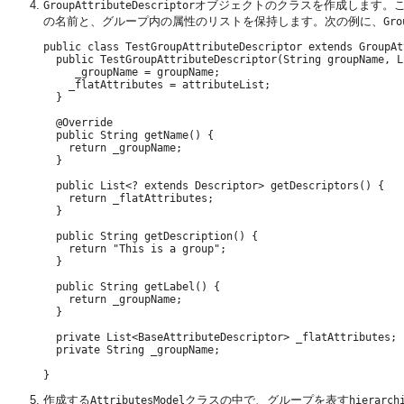
オブジェクトのクラスを作成します。
GroupAttributeDescriptor
の名前と、グループ内の属性のリストを保持します。次の例に、
Gro
public class TestGroupAttributeDescriptor extends GroupAt
  public TestGroupAttributeDescriptor(String groupName, L
     _groupName = groupName;

    _flatAttributes = attributeList;

  }

  @Override

  public String getName() {

    return _groupName;

  }

  public List<? extends Descriptor> getDescriptors() {

    return _flatAttributes;

  }

  public String getDescription() {

    return "This is a group";

  }

  public String getLabel() {

    return _groupName;

  }

  private List<BaseAttributeDescriptor> _flatAttributes;

  private String _groupName;

作成する
クラスの中で、グループを表す
AttributesModel
hierarch