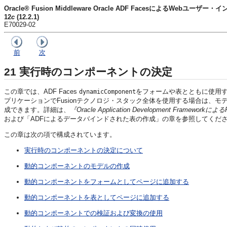
Oracle® Fusion Middleware Oracle ADF FacesによるWebユー
12
c
(12.2.1)
E70029-02
前
次
21
実行時のコンポーネントの決定
この章では、ADF Faces
をフォームや表とともに使用
dynamicComponent
プリケーションでFusionテクノロジ・スタック全体を使用する場合は、
成できます。詳細は、
『Oracle Application Development Framew
および
「ADFによるデータバインドされた表の作成」
の章を参照してくだ
この章は次の項で構成されています。
実行時のコンポーネントの決定について
動的コンポーネントのモデルの作成
動的コンポーネントをフォームとしてページに追加する
動的コンポーネントを表としてページに追加する
動的コンポーネントでの検証および変換の使用