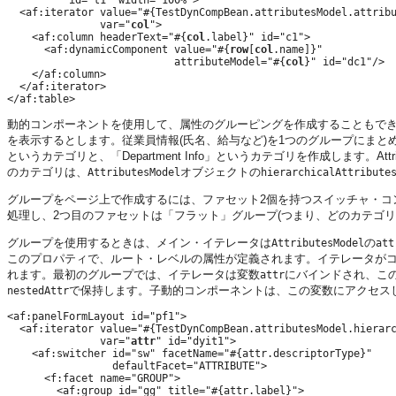
          id="t1" width="100%">

  <af:iterator value="#{TestDynCompBean.attributesModel.attribu
               var="
col
">

    <af:column headerText="#{
col
.label}" id="c1">

      <af:dynamicComponent value="#{
row
[
col
.name]}"

                           attributeModel="#{
col
}" id="dc1"/>

    </af:column>

  </af:iterator>

動的コンポーネントを使用して、属性のグルーピングを作成することもでき
を表示するとします。従業員情報(氏名、給与など)を1つのグループにまとめて、
というカテゴリと、「Department Info」というカテゴリを作成します。At
のカテゴリは、
オブジェクトの
AttributesModel
hierarchicalAttribute
グループをページ上で作成するには、ファセット2個を持つスイッチャ・コ
処理し、2つ目のファセットは「フラット」グループ(つまり、どのカテゴリ
グループを使用するときは、メイン・イテレータは
の
AttributesModel
att
このプロパティで、ルート・レベルの属性が定義されます。イテレータが
れます。最初のグループでは、イテレータは変数
にバインドされ、こ
attr
で保持します。子動的コンポーネントは、この変数にアクセスし
nestedAttr
<af:panelFormLayout id="pf1">

  <af:iterator value="#{TestDynCompBean.attributesModel.hierarc
               var="
attr
" id="dyit1">

    <af:switcher id="sw" facetName="#{attr.descriptorType}"

                 defaultFacet="ATTRIBUTE">

      <f:facet name="GROUP">

        <af:group id="gg" title="#{attr.label}">
