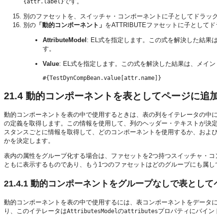
です。
{attr.label}
別のファセットを、スイッチャ・コンポーネントに子としてドラッグ・
別の
「動的コンポーネント」
をATTRIBUTEファセットに子とし
AttributeModel
: EL式を指定します。この式を解決した結
す。
Value
: EL式を指定します。この式を解決した結果は、メ
21.4
動的コンポーネントを表としてページに追
動的コンポーネントを表の中で使用するときは、表の列をイテレータの中
の定義を取得します。この情報を使用して、列のヘッダー・テキストが決
スタンスごとに情報を取得して、どのコンポーネントを使用するか、およ
かを決定します。
表内の属性をグループ化する場合は、ファセットを2つ持つスイッチャ・コ
ともに表示するものであり、もう1つのファセットはどのグループにも属し
21.4.1
動的コンポーネントをグループなしで表として
動的コンポーネントを表の中で使用するには、表コンポーネントをデータ
り、このイテレータは
の
プロパティにバイン
AttributesModel
attributes