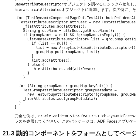
オブジェクトを調べるロジックを追加し
BaseAttributeDescriptor
オブジェクトに追加します。次の例に、
hierarchicalAttributes
 for (TestDynamicComponentPageDef.TestAttributeDef demoAt
  TestAttributeDescriptor attrDesc = new TestAttributeDes
    _flatAttributes.add(attrDesc);

    String groupName = attrDesc.getGroupName();

    if (groupName != null && !groupName.isEmpty()) {

      List<BaseAttributeDescriptor> list = groupMap.get(g
        if (list == null) {

          list = new ArrayList<BaseAttributeDescriptor>();
          groupMap.put(groupName, list);

        }

        list.add(attrDesc);

      } else {

        _hierAttributes.add(attrDesc);

      }

    }

  for (String groupName : groupMap.keySet()) {

    TestGroupAttributeDescriptor groupMetadata = 

      new TestGroupAttributeDescriptor(groupName, groupMa
    _hierAttributes.add(groupMetadata);

  }

完全な例は、
oracle.adfdemo.view.feature.rich.dynamicFaces
ラスを参照してください。このパッケージは、ADF Facesアプ
21.3
動的コンポーネントをフォームとしてペー