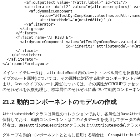
          <af:outputText value="#{
attr
.label}" id="ot2"/>

          <af:iterator id="it2" value="#{
attr
.descriptors}" va
            <af:dynamicComponent

                 value="#{TestDynCompBean.value[nestedAttr.name
                 attributeModel="#{
nestedAttr
}" />

          </af:iterator>

        </af:group>

      </f:facet>

      <f:facet name="ATTRIBUTE">

        <af:dynamicComponent value="#{TestDynCompBean.value[att
                             id="iinerit1" attributeModel="#{
a
      </f:facet>

    </af:switcher>

  </af:iterator>

メイン・イテレータは、
内のルート・レベル属性を反復処
attributeModel
イプのルート属性)については、その属性に対応する動的コンポーネントがAT
まり、
タイプのルート属性)については、その属性がGROUPファセ
Group
のそれぞれを反復処理し、標準属性のそれぞれに基づいて動的コンポーネ
21.2
動的コンポーネントのモデルの作成
クラスは属性のコレクションであり、各属性は
AttributesModel
BaseAttr
保持しており、動的コンポーネントはこのメタデータを使用してデータの
発者は、
クラスおよび
クラス
BaseAttributeDescriptor
AttributesModel
グループを動的コンポーネントとともに使用する場合は、
GroupAttribute