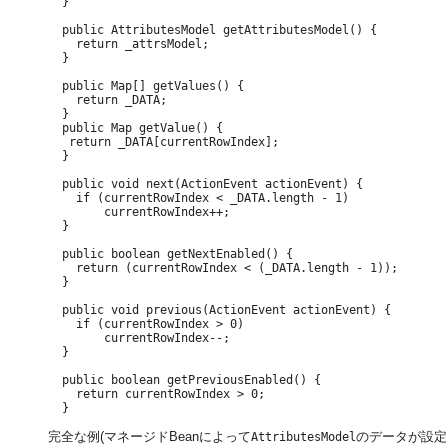
  }

  public AttributesModel getAttributesModel() {

    return _attrsModel;

  }

  public Map[] getValues() {

    return _DATA;

  }

  public Map getValue() {

   return _DATA[currentRowIndex];

  }

  public void next(ActionEvent actionEvent) {

    if (currentRowIndex < _DATA.length - 1)

        currentRowIndex++;

  }

  public boolean getNextEnabled() {

    return (currentRowIndex < (_DATA.length - 1));

  }

  public void previous(ActionEvent actionEvent) {

    if (currentRowIndex > 0)

        currentRowIndex--;

  }

  public boolean getPreviousEnabled() {

    return currentRowIndex > 0;

完全な例(マネージドBeanによって
のデータが設定
AttributesModel