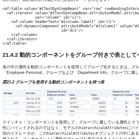
<af:table value="#{TestDynCompBean}" var="row" rowBandingInterv
  <af:iterator value="#{TestDynCompBean.attributesModel.attribu
               var="column" id="i1">

    <af:column headerText="#{column.label}" id="c1">

      <af:dynamicComponent attributeModel="#{column}" value="#{
                           id="dc1"/>

    </af:column>

  </af:iterator>

</af:table>
21.4.2
動的コンポーネントをグループ付きで表として
表の中の属性を動的コンポーネントを使用してグループ化するときは、グ
「Employee Personal」グループおよび「Department Info」グループ
図21-2 グループを使用する動的コンポーネントを持つ表
スイッチャ・コンポーネントを使用して、グループに属している属性とそ
性にバインドされるのではなく、モデルの
にバイ
hierarchicalAttributes
別のイテレータが、この
オブジェクトの中にある
hierarchicalAttributes
得されて、コンポーネントに属性のグループを表示できるようになります