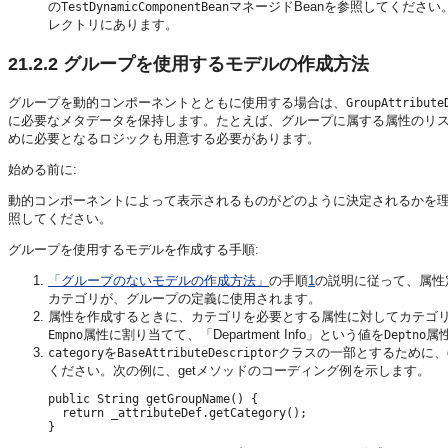
の
マネージドBeanを参照してください
TestDynamicComponentBean
レクトリにあります。
21.2.2
グループを使用するモデルの作成方法
グループを動的コンポーネントとともに使用する場合は、
GroupAttribute
に必要なメタデータを保持します。たとえば、グループに属する属性のリ
めに必要となるロジックも用意する必要があります。
始める前に:
動的コンポーネントによって表示されるものがどのように決定されるかを
照してください。
グループを使用するモデルを作成する手順:
「グループのないモデルの作成方法」
の手順
1
の説明に従って、属性
カテゴリが、グループの定義に使用されます。
属性を作成するときに、カテゴリを必要とする属性に対してカテゴリの値を
属性に割り当てて、「Department Info」という値を
属
Empno
Deptno
を
クラスの一部とするために、g
category
BaseAttributeDescriptor
ください。次の例に、getメソッドのコーディング例を示します。
public String getGroupName() {

  return _attributeDef.getCategory();
