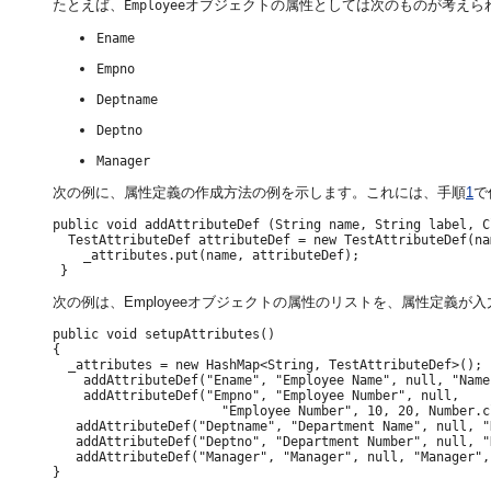
たとえば、
オブジェクトの属性としては次のものが考えら
Employee
Ename
Empno
Deptname
Deptno
Manager
次の例に、属性定義の作成方法の例を示します。これには、手順
1
で
public void addAttributeDef (String name, String label, C
  TestAttributeDef attributeDef = new TestAttributeDef(na
    _attributes.put(name, attributeDef);

次の例は、Employeeオブジェクトの属性のリストを、属性定義が
public void setupAttributes()

{

  _attributes = new HashMap<String, TestAttributeDef>();

    addAttributeDef("Ename", "Employee Name", null, "Name
    addAttributeDef("Empno", "Employee Number", null,

                      "Employee Number", 10, 20, Number.cl
   addAttributeDef("Deptname", "Department Name", null, "
   addAttributeDef("Deptno", "Department Number", null, "
   addAttributeDef("Manager", "Manager", null, "Manager",