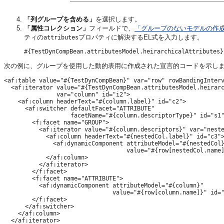
「列グループを含める」
を選択します。
「属性コレクション」
フィールドで、
「グループのないモデルの作
ティの
プロパティに解決するEL式を入力します。
attributes
次の例に、グループを使用した動的表用に作成された宣言的コードを示し
<af:table value="#{TestDynCompBean}" var="row" rowBandingInterv
  <af:iterator value="#{TestDynCompBean.attributesModel.heirarc
               var="column" id="i2">

    <af:column headerText="#{column.label}" id="c2">

      <af:switcher defaultFacet="ATTRIBUTE" 

                   facetName="#{column.descriptorType}" id="s1"
        <f:facet name="GROUP">

          <af:iterator value="#{column.descriptors}" var="neste
            <af:column headerText="#{nestedCol.label}" id="c3">
              <af:dynamicComponent attributeModel="#{nestedCol}
                                   value="#{row[nestedCol.name]
            </af:column>

          </af:iterator>

        </f:facet>

        <f:facet name="ATTRIBUTE">

          <af:dynamicComponent attributeModel="#{column}"

                               value="#{row[column.name]}" id="
        </f:facet>

      </af:switcher>

    </af:column>

  </af:iterator>
