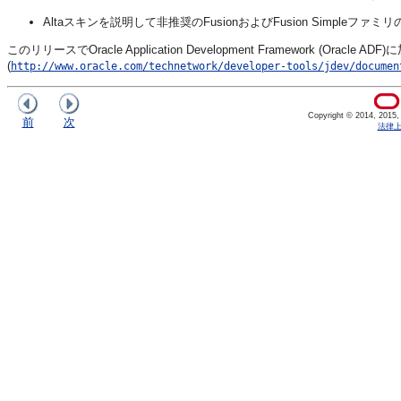
Altaスキンを説明して非推奨のFusionおよびFusion Simpleフ
このリリースでOracle Application Development Framework (
Oracle ADF
)に
(
http://www.oracle.com/technetwork/developer-tools/jdev/documen
Copyright © 2014, 2015, Or
前
次
法律