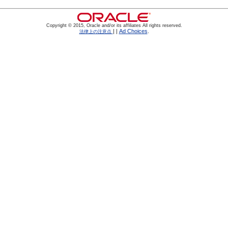
Copyright © 2015, Oracle and/or its affiliates All rights reserved.
|
|
Ad Choices
.
法律上の注意点