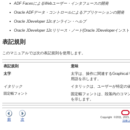
ADF FacesによるWebユーザー・インタフェースの開発
Oracle ADFデータ・コントロールによるアプリケーションの開発
Oracle JDeveloper
12cオンライン・ヘルプ
Oracle JDeveloper
12cリリース・ノート
(
Oracle JDeveloper
インストー
表記規則
このマニュアルでは次の表記規則を使用します。
表記規則
意味
太字
太字は、操作に関連するGraphica
用語を示します。
イタリック
イタリックは、ユーザーが特定の
固定幅フォント
固定幅フォントは、段落内のコマン
を示します。
Copyright ©2011, 2015, Or
前
次
法律