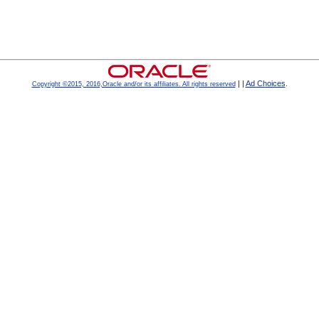
|
|
Ad Choices
.
Copyright ©2015, 2016,Oracle and/or its affiliates. All rights reserved