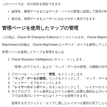
このページでは、次の項目を指定できます。
論理名。物理データまたはデータ・ソースの変更に起因して既存のB
表示名。地理データをユーザーにわかりやすく表示できます。
管理ページを使用したマップの管理
この項は、
Oracle BI Enterprise Edition
がインストールされ、Oracle Ma
MapViewerの詳細は、
Oracle MapViewerユーザーズ・ガイド
を参照してく
管理ページを使用してマップを管理するには:
Oracle Business Intelligence
にサイン・インします。
「管理へのアクセス」および「マップ・データの管理」の権限が付
グローバル・ヘッダーで「
管理
」をクリックします。
「マップ・データの管理」
リンクをクリックして、
「マップ・デー
「レイヤー」
タブをクリックします。
「レイヤーのインポート」
ボタンをクリックして、
「レイヤーのイ
ダイアログで、ズーム操作およびドリル操作に必要な接続およびレイ
プでは任意のレイヤーまたはイメージを使用できます)。
使用するサブジェクト・エリアに適したレイヤーの選択が完了した