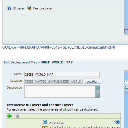
GUID-67F49FDB-AFD7-440F-8542-F5D78E73B613-default.gifの説明