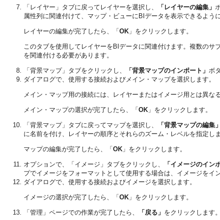
「レイヤー」
タブに戻ってレイヤーを選択し、
「レイヤーの編集」
属性列に関連付けて、マップ・ビューにBIデータを表示できるよう
レイヤーの編集が完了したら、「
OK
」をクリックします。
このタブを使用してレイヤーをBIデータに関連付けます。複数のサブジ
を関連付ける必要があります。
「背景マップ」
タブをクリックし、
「背景マップのインポート」
ボ
ダイアログで、使用する接続およびメイン・マップを選択します。
メイン・マップ用の接続には、レイヤーまたはイメージ用とは異な
メイン・マップの選択が完了したら、「
OK
」をクリックします。
「背景マップ」
タブに戻ってマップを選択し、
「背景マップの編集
に名前を付け、レイヤーの順序とそれらのズーム・レベルを指定し
マップの編集が完了したら、「
OK
」をクリックします。
オプションで、
「イメージ」
タブをクリックし、
「イメージのイン
プでイメージをフォーマットとして使用する場合は、イメージをイ
ダイアログで、使用する接続およびイメージを選択します。
イメージの選択が完了したら、「
OK
」をクリックします。
「管理」
ページでの作業が完了したら、
「戻る」
をクリックします