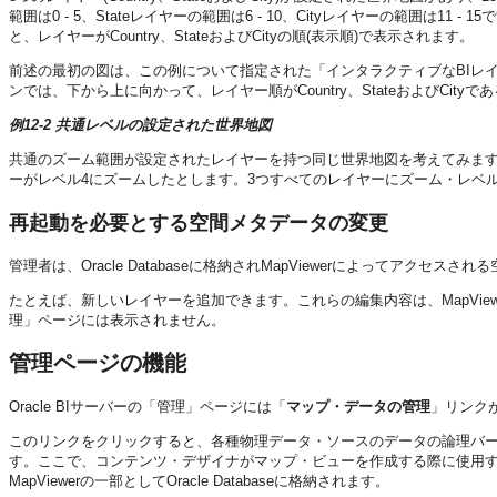
範囲は0 - 5、Stateレイヤーの範囲は6 - 10、Cityレイヤーの範囲
と、レイヤーがCountry、StateおよびCityの順(表示順)で表示されます。
前述の最初の図は、この例について指定された「インタラクティブなBIレ
ンでは、下から上に向かって、レイヤー順がCountry、StateおよびCity
例12-2 共通レベルの設定された世界地図
共通のズーム範囲が設定されたレイヤーを持つ同じ世界地図を考えてみます
ーがレベル4にズームしたとします。3つすべてのレイヤーにズーム・レベ
再起動を必要とする空間メタデータの変更
管理者は、Oracle Databaseに格納されMapViewerによってアクセ
たとえば、新しいレイヤーを追加できます。これらの編集内容は、MapVie
理」ページには表示されません。
管理ページの機能
Oracle BIサーバー
の「管理」ページには「
マップ・データの管理
」リンク
このリンクをクリックすると、各種物理データ・ソースのデータの論理バ
す。ここで、コンテンツ・デザイナがマップ・ビューを作成する際に使用
MapViewerの一部としてOracle Databaseに格納されます。