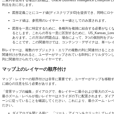
二重列を使用する場合の詳細は、
Oracle Business Intelligence En
利点を次に示します。
図形定義ごとにコード値(ディスクリプタID)を提供でき、同時にロ
コード値は、参照用のレイヤー・キー値としてのみ渡されます。
図形を一意に特定するために、各種列を複雑に結合する必要がなくな
るとします。これらの市を一意に区別するために、US_Kansas_LondonやCa
あります。この方法の問題点は、場合によって、3つの個別列をグル
ることです。この関連付けでは、コンテンツ・デザイナは、単一レイヤーを作
BIレイヤーは、複数のサブジェクト・エリアの複数の列に関連付けること
関連付けが失われると、ユーザーがマップされているBI列にドリルダウン
列に関連付けられていないレイヤーです。
マップ上のレイヤーの順序付け
マップ・レイヤーの順序付けは非常に重要です。ユーザーがマップを移動す
に細心の注意を払う必要があります。
「背景マップの編集」ダイアログで、各レイヤーに最小および最大のズー
最小ズーム・レベルが低いレイヤーはスライダの下に配置されます。ダイア
ーンに従っていることを確認してください。これにより、最小ズーム・レ
ださい。
ダイアログを閉じる前に、「ソート」アイコンをクリックしてレイ