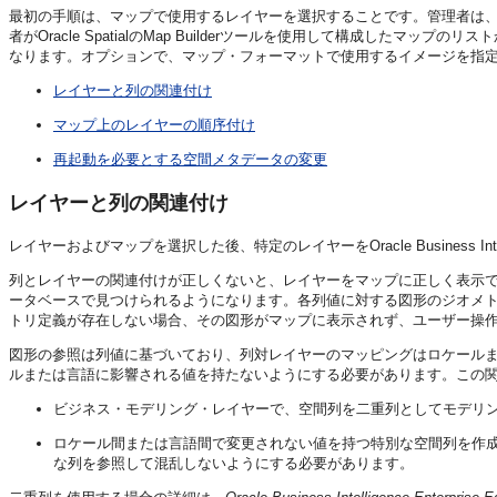
最初の手順は、マップで使用するレイヤーを選択することです。管理者は、Oracle
者がOracle SpatialのMap Builderツールを使用して構成した
なります。オプションで、マップ・フォーマットで使用するイメージを指
レイヤーと列の関連付け
マップ上のレイヤーの順序付け
再起動を必要とする空間メタデータの変更
レイヤーと列の関連付け
レイヤーおよびマップを選択した後、特定のレイヤーを
Oracle Business Int
列とレイヤーの関連付けが正しくないと、レイヤーをマップに正しく表示
ータベースで見つけられるようになります。各列値に対する図形のジオメ
トリ定義が存在しない場合、その図形がマップに表示されず、ユーザー操
図形の参照は列値に基づいており、列対レイヤーのマッピングはロケール
ルまたは言語に影響される値を持たないようにする必要があります。この
ビジネス・モデリング・レイヤーで、空間列を二重列としてモデリン
ロケール間または言語間で変更されない値を持つ特別な空間列を作
な列を参照して混乱しないようにする必要があります。