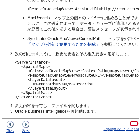
MaxRecords - マップ上の個々のレイヤーに含めるこ
ともに、この設定によって、データ・キューブに適用されるMax
が原因でこの値を超える場合は、警告メッセージが表示されます。親要
SyndicatedOracleMapViewerContextPath 
「マップを外部で使用するための構成」
を参照してください
次の例に示すように、必要な要素とその祖先要素を追加します。
<ServerInstance>

   <SpatialMaps>

      <ColocatedOracleMapViewerContextPath>/mapviewer</Co
      <RemoteOracleMapViewerAbsoluteURL></RemoteOracleMap
      <LayerDataLayout>

        <MaxRecords>600</MaxRecords>

      </LayerDataLayout>

   </SpatialMaps>

変更内容を保存し、ファイルを閉じます。
Oracle Business Intelligence
を再起動します。
Copyright ©2015, 2016,Oracle
前へ
次へ