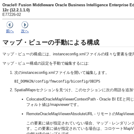
Oracle® Fusion Middleware Oracle Business Intelligence Enter
12
c
(12.2.1.1.0)
E77226-02
前へ
次へ
マップ・ビューの手動による構成
マップ・ビューの構成には、instanceconfig.xmlファイルの様々な要素を
マップ・ビュー構成の設定を手動で編集するには:
次のinstanceconfig.xmlファイルを開いて編集します。
BI_DOMAIN/config/fmwconfig/biconfig/OBIPS
SpatialMapsセクションを見つけ、このセクションに次の用語を
ColocatedOracleMapViewerContextPath -
Oracle BI EE
と同じ
フォルト値は/mapviewerです。
RemoteOracleMapViewerAbsoluteURL - リモ
この要素に値が指定されていない場合、マップ・レンダリング・エンジ
す。この要素に値が指定されている場合は、コロケートMapV
の例は値のサンプルです。