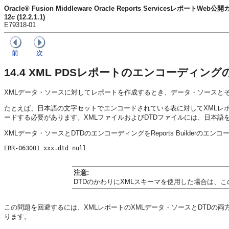
Oracle® Fusion Middleware Oracle Reports ServicesレポートWeb公
12
c
(12.2.1.1)
E79318-01
前
次
14.4
XML PDSレポートのエンコーディング
XMLデータ・ソースに対してレポートを作成するとき、データ・ソースとそのDT
たとえば、日本語の文字セットでエンコードされている表に対してXMLレ
ードする必要があります。XMLファイルおよびDTDファイルには、日本語をサポー
XMLデータ・ソースとDTDのエンコーディングをReports Builder
ERR-063001 xxx.dtd null
注意:
DTDのかわりにXMLスキーマを使用した場合は、
この問題を回避するには、XMLレポートのXMLデータ・ソースとDTDの両方で使
ります。