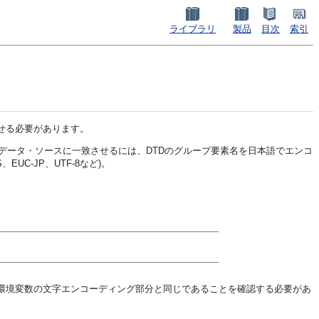
ライブラリ
製品
目次
索引
させる必要があります。
データ・ソースに一致させるには、DTDのグループ要素名を日本語でエンコ
C-JP、UTF-8など)。
環境変数の文字エンコーディング部分と同じであることを確認する必要があ