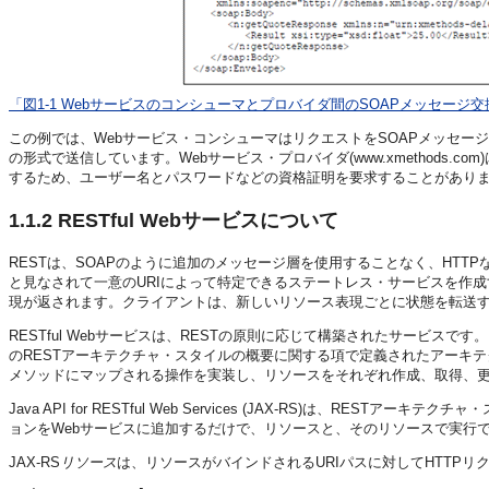
「図1-1 Webサービスのコンシューマとプロバイダ間のSOAPメッセージ
この例では、Webサービス・コンシューマはリクエストをSOAPメッセー
の形式で送信しています。Webサービス・プロバイダ(www.xmethod
するため、ユーザー名とパスワードなどの資格証明を要求することがありま
1.1.2
RESTful Webサービスについて
RESTは、SOAPのように追加のメッセージ層を使用することなく、HTT
と見なされて一意のURIによって特定できるステートレス・サービスを作
現が返されます。クライアントは、新しいリソース表現ごとに状態を転送
RESTful Webサービスは、RESTの原則に応じて構築されたサービスです
のRESTアーキテクチャ・スタイルの概要に関する項で定義されたアーキテクチャ
メソッドにマップされる操作を実装し、リソースをそれぞれ作成、取得、
Java API for RESTful Web Services (JAX-RS)は、R
ョンをWebサービスに追加するだけで、リソースと、そのリソースで実行
JAX-RS
リソース
は、リソースがバインドされるURIパスに対してHTTP