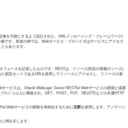
交換を可能にするよう設計された、XMLメッセージング・フレームワーク)
社の株価です。前述の例では、Webサービス・プロバイダはサービスにアクセス
こともあります。
タフェースを記述したものです。RESTは、リソース(特定の情報のソース)
た固定セットであるURIを使用してリソースにアクセスし、リソースの表
ebサービスは、
Oracle WebLogic Server RESTful Webサービスの開発と保護
ロトコル上に構築され、GET、POST、PUT、DELETEなどの共通HTTP
RESTful Webサービスの開発を単純化するために
注釈
を使用します。アノテーシ
次に例を示します。