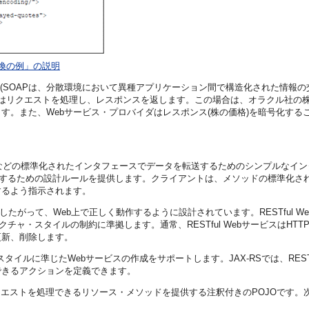
交換の例」の説明
ジ(SOAPは、分散環境において異種アプリケーション間で構造化された情報の
s.com)はリクエストを処理し、レスポンスを返します。この場合は、オラクル
す。また、Webサービス・プロバイダはレスポンス(株の価格)を暗号化する
Pなどの標準化されたインタフェースでデータを転送するためのシンプルなイン
成するための設計ルールを提供します。クライアントは、メソッドの標準化され
するよう指示されます。
。したがって、Web上で正しく動作するように設計されています。RESTful W
・スタイルの制約に準拠します。通常、RESTful WebサービスはHTTPプ
更新、削除します。
ESTアーキテクチャ・スタイルに準じたWebサービスの作成をサポートします。JAX-RSでは、
できるアクションを定義できます。
リクエストを処理できるリソース・メソッドを提供する注釈付きのPOJOです。