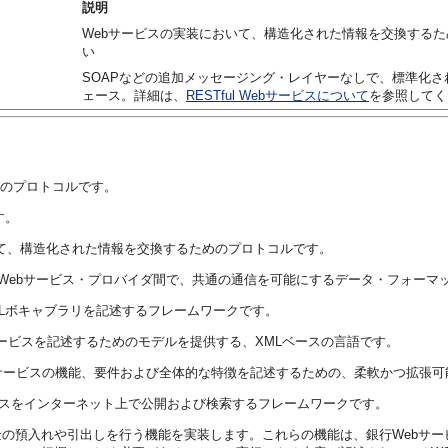
説明
Webサービスの実装において、構造化された情報を交換する
い
SOAPなどの追加メッセージング・レイヤーなしで、標準化さ
ェース。詳細は、
RESTful Webサービスについて
を参照してく
めのプロトコルです。
す。
ービスの実装において、構造化された情報を交換するためのプロトコルです。
ビス・コンシューマとWebサービス・プロバイダ間で、共通の通信を可能にするデータ・フォー
MLボキャブラリを記述するフレームワークです。
OAPベースのWebサービスを記述するためのモデルを提供する、XMLベースの言語です。
用したWebサービスの機能、要件および全体的な特徴を記述するための、柔軟かつ拡
on (UDDI): Webサービスをインターネット上で公開および検索するフレームワークです。
金の預入れや引出しを行う機能を実装します。これらの機能は、銀行Webサー