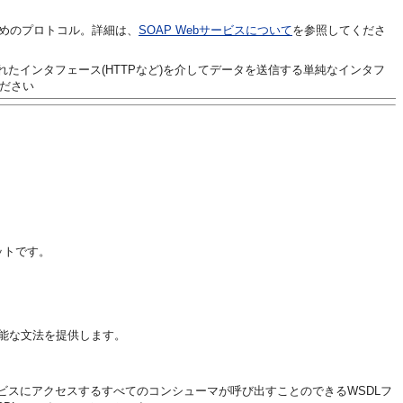
ためのプロトコル。詳細は、
SOAP Webサービスについて
を参照してくださ
れたインタフェース(HTTPなど)を介してデータを送信する単純なインタフ
ださい
マットです。
張可能な文法を提供します。
ビスにアクセスするすべてのコンシューマが呼び出すことのできるWSDLフ