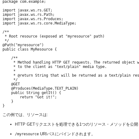
package com.example;

import javax.ws.rs.GET;

import javax.ws.rs.Path;

import javax.ws.rs.Produces;

import javax.ws.rs.core.MediaType;

/**

 * Root resource (exposed at "myresource" path)

 */

@Path("myresource")

public class MyResource {

    /**

     * Method handling HTTP GET requests. The returned object w
     * to the client as "text/plain" media type.

     *

     * @return String that will be returned as a text/plain res
     */

    @GET

    @Produces(MediaType.TEXT_PLAIN)

    public String getIt() {

        return "Got it!";

    }

この例では、リソースは:
HTTP GETリクエストを処理できる1つのリソース・メソッドを公
URIパスにバインドされます。
/myresource