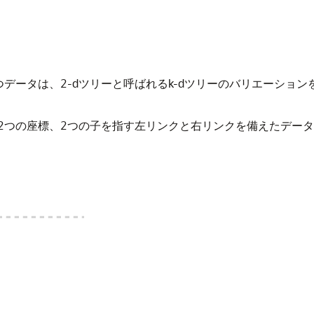
データは、2-dツリーと呼ばれるk-dツリーのバリエーショ
2つの座標、2つの子を指す左リンクと右リンクを備えたデー