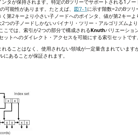
インタが保持されます。特定のBツリーでサポートされる1ノー
個の可能性があります。たとえば、
図7-1
に示す階数=2のBツリ
きく第2キーより小さい子ノードへのポインタ、値が第2キーよ
大2つの子ノードしかないバイナリ・ツリー・アルゴリズムよ
ここでは、索引が2つの部分で構成される
Knuth
バリエーショ
セットへのダイレクト・アクセスを可能にする索引セットです
まれることはなく、使用されない領域が一定量含まれています
ルにあることが保証されます。