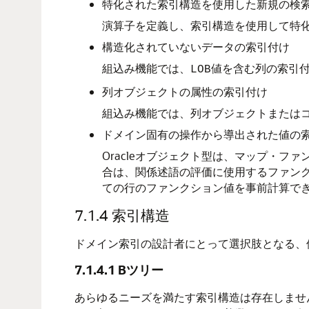
特化された索引構造を使用した新規の検
演算子を定義し、索引構造を使用して特
構造化されていないデータの索引付け
組込み機能では、
値を含む列の索引
LOB
列オブジェクトの属性の索引付け
組込み機能では、列オブジェクトまたは
ドメイン固有の操作から導出された値の
Oracleオブジェクト型は、マップ・
合は、関係述語の評価に使用するファン
ての行のファンクション値を事前計算で
7.1.4
索引構造
ドメイン索引の設計者にとって選択肢となる、
7.1.4.1
Bツリー
あらゆるニーズを満たす索引構造は存在しませ