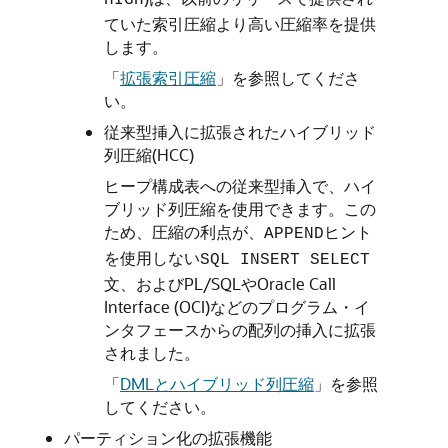
HIGH
ていた索引圧縮より高い圧縮率を提供
します。
「
拡張索引圧縮
」
を参照してくださ
い。
従来型挿入に拡張されたハイブリッド
列圧縮(HCC)
ヒープ構成表への従来型挿入で、ハイ
ブリッド列圧縮を使用できます。この
ため、圧縮の利点が、
ヒント
APPEND
を使用しない
SQL INSERT SELECT
文、およびPL/SQLやOracle Call
Interface (OCI)などのプログラム・イ
ンタフェースからの配列の挿入に拡張
されました。
「
DMLとハイブリッド列圧縮
」
を参照
してください。
パーティション化の拡張機能