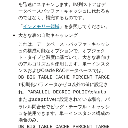
を迅速にスキャンします。IM列ストアはデ
ータベースバッファ・キャッシュに代わるも
のではなく、補完するものです。
「
インメモリー領域
」
を参照してください。
大きな表の自動キャッシング
これは、データベース・バッファ・キャッシ
ュの構成可能なオプションで、オブジェク
ト・タイプと温度に基づいて、大きな表向け
のアルゴリズムを使用します。単一インスタ
ンスおよびOracle RACデータベースでは、
DB_BIG_TABLE_CACHE_PERCENT_TARGE
初期化パラメータがゼロ以外の値に設定さ
T
れ、
が
PARALLEL_DEGREE_POLICY
auto
または
に設定されている場合、パ
adaptive
ラレル問合せでビッグ・テーブル・キャッシ
ュを使用できます。単一インスタンス構成の
場合のみ、
DB_BIG_TABLE_CACHE_PERCENT_TARGE