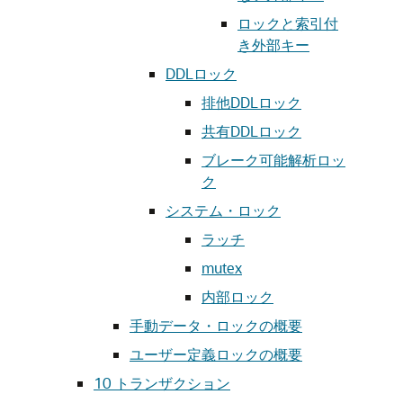
ロックと索引付
き外部キー
DDLロック
排他DDLロック
共有DDLロック
ブレーク可能解析ロッ
ク
システム・ロック
ラッチ
mutex
内部ロック
手動データ・ロックの概要
ユーザー定義ロックの概要
10
トランザクション